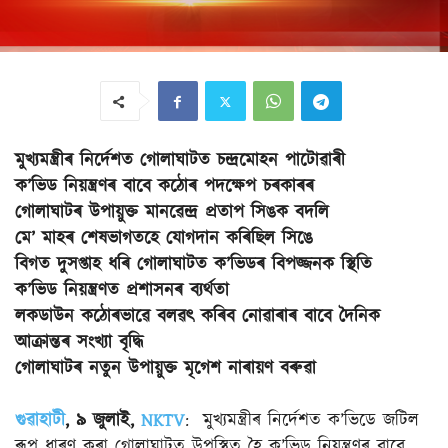
মুখ্যমন্ত্ৰীৰ নিৰ্দেশত গোলাঘাটত চন্দ্ৰমোহন পাটোৱাৰী
ক’ভিড নিয়ন্ত্ৰণৰ বাবে কঠোৰ পদক্ষেপ চৰকাৰৰ
গোলাঘাটৰ উপায়ুক্ত মানৱেন্দ্ৰ প্ৰতাপ সিঙক বদলি
মে’ মাহৰ শেষভাগতহে যোগদান কৰিছিল সিঙে
বিগত দুসপ্তাহ ধৰি গোলাঘাটত ক’ভিডৰ বিপজ্জনক স্থিতি
ক’ভিড নিয়ন্ত্ৰণত প্ৰশাসনৰ ব্যৰ্থতা
লকডাউন কঠোৰভাৱে বলৱৎ কৰিব নোৱাৰাৰ বাবে দৈনিক
আক্ৰান্তৰ সংখ্যা বৃদ্ধি
গোলাঘাটৰ নতুন উপায়ুক্ত মৃগেশ নাৰায়ণ বৰুৱা
গুৱাহাটী
, ৯ জুলাই,
NKTV
: মুখ্যমন্ত্ৰীৰ নিৰ্দেশত ক’ভিডে জটিল
ৰূপ ধাৰণ কৰা গোলাঘাটত উপস্থিত হৈ ক’ভিড নিয়ন্ত্ৰণৰ বাবে