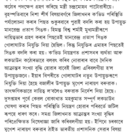
কঠোৰ পদক্ষেপ গ্ৰহণ কৰিছে মন্ত্ৰী চন্দ্ৰমোহন পাটোৱাৰীয়ে।
বৃহস্পতিবাৰে নিশা শীৰ্ষ বিষয়াবৰ্গৰে জিলাখনৰ ক’ভিড পৰিস্থিতি
পৰ্যালোচনা কৰাৰ পিছত শুকুৰবাৰে পুৱাই বদলি কৰা হয় উপায়ুক্ত
মানৱেন্দ্ৰ প্ৰতাপ সিঙক। হিমন্ত বিশ্ব শৰ্মাই মুখ্যমন্ত্ৰীৰূপে
দায়িত্বভাৰ গ্ৰহণ কৰাৰ পিছতেই মানৱেন্দ্ৰ প্ৰতাপ সিঙক
গোলাঘাটত নিযুক্তি দিয়া হৈছিল। কিন্তু নিযুক্তিৰ এমাহৰ পিছতেই
সিঙক বদলি কৰা হয়। ক’ভিড নিয়ন্ত্ৰণত প্ৰশাসনৰ ব্যৰ্থতা আৰু
লকডাউন কঠোৰভাৱে বলৱৎ কৰিব নোৱাৰাৰ বাবে দৈনিক
আক্ৰান্তৰ সংখ্যা বৃদ্ধি হোৱাৰ বাবেই জিলা এৰিবলগীয়া হ’ল
উপায়ুক্তজনে। ইয়াৰ বিপৰীতে গোলাঘাটৰ নতুন উপায়ুক্তৰূপে
নিযুক্তি দিয়া হৈছে বজালীৰ উপায়ুক্ত মৃগেশ নাৰায়ণ বৰুৱাক।
তাৎক্ষণিকভাৱে দায়িত্ব ল’বলৈও বৰুৱাক নিৰ্দেশ দিয়া হৈছে।
দুসপ্তাহৰ পূৰ্বে কেৱল বোকাখাত মহকুমাত সম্পূৰ্ণ লকডাউন
ঘোষণা কৰাৰ পিছত পৰিস্থিতি নিয়ন্ত্ৰণ হোৱাৰ পৰিৱৰ্তে জটিল
ৰূপহে ধাৰণ কৰে। সমগ্ৰ জিলাখনত আক্ৰান্তৰ সংখ্যা বৃদ্ধিৰ
পৰিপ্ৰেক্ষিতত নিষেধাজ্ঞা জাৰি কৰিবলগীয়া হয়। ইপিনে চৰকাৰে
মৃগেশ নাৰায়ণ বৰুৱাৰ ঠাইত ভাৰতীয় প্ৰশাসনিক সেৱাৰ বিষয়া