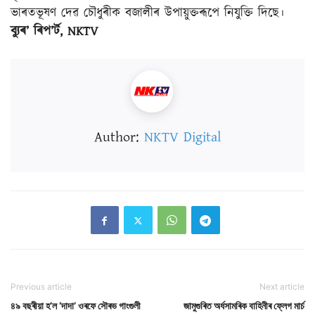
ভাৰতভূষণ দেৱ চৌধুৰীক বজালীৰ উপায়ুক্তৰূপে নিযুক্তি দিছে।
ব্যুৰ’ ৰিপ’ৰ্ট, NKTV
Author:
NKTV Digital
Previous article
Next article
৪৯ বছৰীয়া হ’ল ‘দাদা’ ওৰফে সৌৰভ গাংগুলী
জামুগুৰিত অৰ্ধসামৰিক বাহিনীৰ ফ্লেগ মাৰ্চ