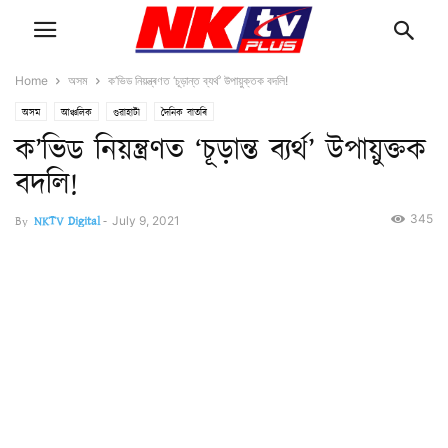
Home
অসম
ক’ভিড নিয়ন্ত্ৰণত ‘চূড়ান্ত ব্যৰ্থ’ উপায়ুক্তক বদলি!
অসম
আঞ্চলিক
গুৱাহাটী
দৈনিক বাতৰি
ক’ভিড নিয়ন্ত্ৰণত ‘চূড়ান্ত ব্যৰ্থ’ উপায়ুক্তক
বদলি!
345
By
NKTV Digital
-
July 9, 2021