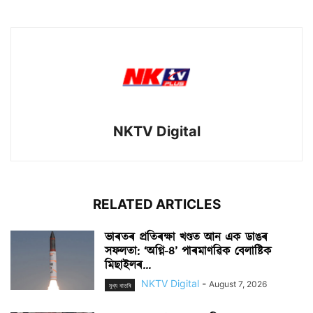
NKTV Digital
RELATED ARTICLES
ভাৰতৰ প্ৰতিৰক্ষা খণ্ডত আন এক ডাঙৰ
সফলতা: ‘অগ্নি-৪’ পাৰমাণৱিক বেলাষ্টিক
মিছাইলৰ...
NKTV Digital
-
August 7, 2026
মুখ্য বাতৰি