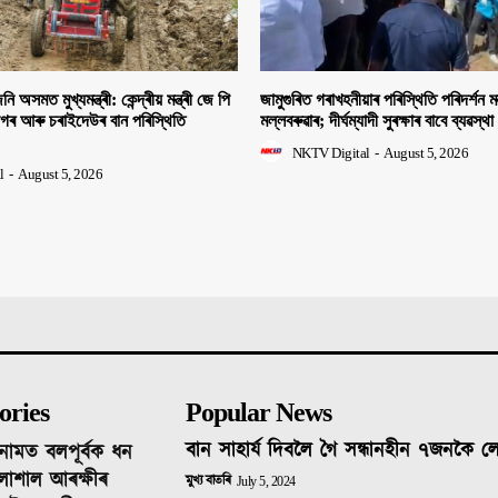
ি অসমত মুখ্যমন্ত্ৰী: কেন্দ্ৰীয় মন্ত্ৰী জে পি
জামুগুৰিত গৰাখহনীয়াৰ পৰিস্থিতি পৰিদৰ্শন মন্
াগৰ আৰু চৰাইদেউৰ বান পৰিস্থিতি
মল্লবৰুৱাৰ; দীৰ্ঘম্যাদী সুৰক্ষাৰ বাবে ব্যৱস্থা
NKTV Digital
-
August 5, 2026
l
-
August 5, 2026
ories
Popular News
বান সাহাৰ্য দিবলৈ গৈ সন্ধানহীন ৭জনকৈ 
নামত বলপূৰ্বক ধন
লাশাল আৰক্ষীৰ
মুখ্য বাতৰি
July 5, 2024