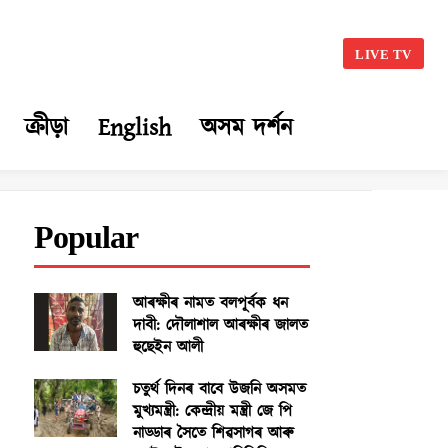
LIVE TV
ক্ৰীড়া
English
অসম দৰ্শন
Popular
আৰক্ষীৰ নামত বলপূৰ্বক ধন
দাবী: দৌলাশাল আৰক্ষীৰ জালত
হুছেইন আলী
চতুৰ্থ দিনৰ বাবে উজনি অসমত
মুখ্যমন্ত্ৰী: কেন্দ্ৰীয় মন্ত্ৰী জে পি
নাড্ডাৰ সৈতে শিৱসাগৰ আৰু