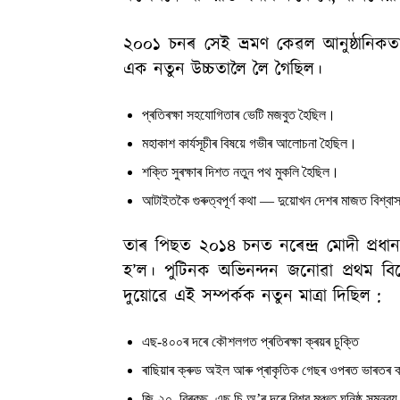
২০০১ চনৰ সেই ভ্ৰমণ কেৱল আনুষ্ঠানিকতাৰ
এক নতুন উচ্চতালৈ লৈ গৈছিল।
প্ৰতিৰক্ষা সহযোগিতাৰ ভেটি মজবুত হৈছিল।
মহাকাশ কাৰ্যসূচীৰ বিষয়ে গভীৰ আলোচনা হৈছিল।
শক্তি সুৰক্ষাৰ দিশত নতুন পথ মুকলি হৈছিল।
আটাইতকৈ গুৰুত্বপূৰ্ণ কথা — দুয়োখন দেশৰ মাজত বিশ্বা
তাৰ পিছত ২০১৪ চনত নৰেন্দ্ৰ মোদী প্ৰধান
হ’ল। পুটিনক অভিনন্দন জনোৱা প্ৰথম ব
দুয়োৱে এই সম্পৰ্কক নতুন মাত্ৰা দিছিল :
এছ-৪০০ৰ দৰে কৌশলগত প্ৰতিৰক্ষা ক্ৰয়ৰ চুক্তি
ৰাছিয়াৰ ক্ৰুড অইল আৰু প্ৰাকৃতিক গেছৰ ওপৰত ভাৰতৰ ক্ৰ
জি-২০, ব্ৰিকছ, এছ চি অ’ৰ দৰে বিশ্ব মঞ্চত ঘনিষ্ঠ সমন্ব