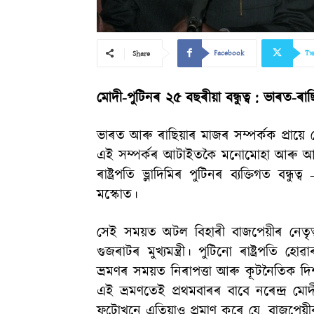
Facebook
Tw
Share
মোদী-পুটিনৰ ২৫ বছৰীয়া বন্ধুত্ব : ভাৰত-ৰা
ভাৰত আৰু ৰাছিয়াৰ মাজৰ সম্পৰ্কক প্ৰায়ে 
এই সম্পৰ্কৰ আটাইতকৈ মনোমোহা আৰু আমোদজন
ৰাষ্ট্ৰপতি ভ্লাদিমিৰ পুটিনৰ ব্যক্তিগত ব
মস্কোত।
সেই সময়ত অটল বিহাৰী বাজপেয়ীৰ নেতৃ
গুজৰাটৰ মুখ্যমন্ত্ৰী। পুটিনো ৰাষ্ট্ৰপতি হোৱ
ভ্ৰমণৰ সময়ত নিৰাপত্তা আৰু কূটনৈতিক 
এই ভ্ৰমণতেই প্ৰথমবাৰৰ বাবে নৰেন্দ্ৰ ম
ফটোখনে এতিয়াও প্ৰমাণ কৰে যে, বাজপেয