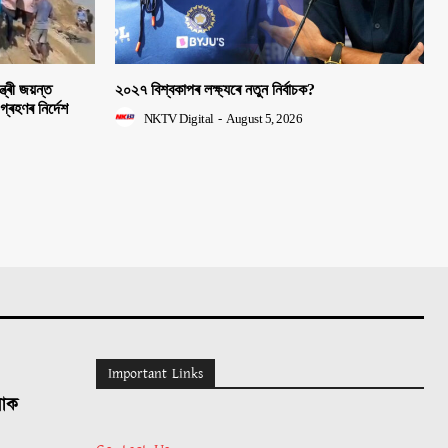
ত্ৰী জয়ন্ত
২০২৭ বিশ্বকাপৰ লক্ষ্যৰে নতুন নিৰ্বাচক?
 গ্ৰহণৰ নিৰ্দেশ
NKTV Digital
-
August 5, 2026
Important Links
লোক