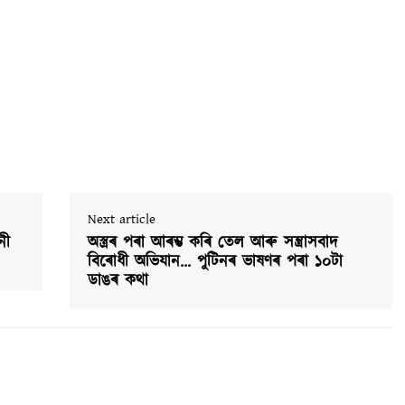
Next article
নী
অস্ত্ৰৰ পৰা আৰম্ভ কৰি তেল আৰু সন্ত্ৰাসবাদ
বিৰোধী অভিযান… পুটিনৰ ভাষণৰ পৰা ১০টা
ডাঙৰ কথা