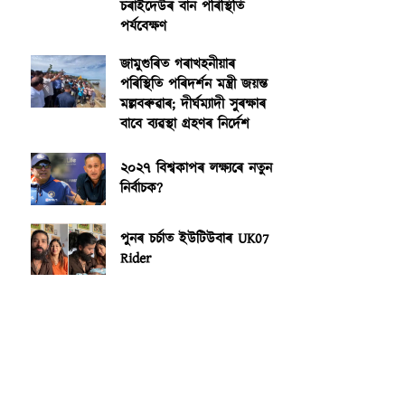
চৰাইদেউৰ বান পৰিস্থিতি
পৰ্যবেক্ষণ
জামুগুৰিত গৰাখহনীয়াৰ
পৰিস্থিতি পৰিদৰ্শন মন্ত্ৰী জয়ন্ত
মল্লবৰুৱাৰ; দীৰ্ঘম্যাদী সুৰক্ষাৰ
বাবে ব্যৱস্থা গ্ৰহণৰ নিৰ্দেশ
২০২৭ বিশ্বকাপৰ লক্ষ্যৰে নতুন
নিৰ্বাচক?
পুনৰ চৰ্চাত ইউটিউবাৰ UK07
Rider