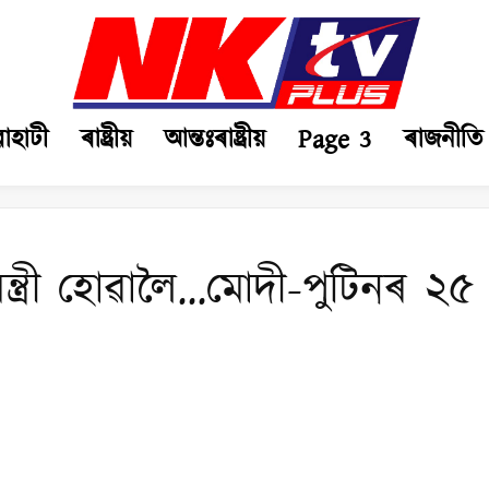
ৱাহাটী
ৰাষ্ট্ৰীয়
আন্তঃৰাষ্ট্ৰীয়
Page 3
ৰাজনীতি
ানমন্ত্ৰী হোৱালৈ…মোদী-পুটিনৰ ২৫