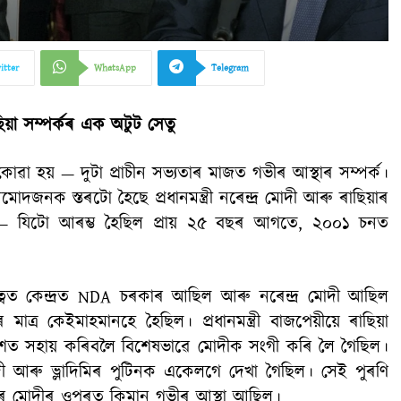
itter
WhatsApp
Telegram
ছিয়া সম্পৰ্কৰ এক অটুট সেতু
কোৱা হয় — দুটা প্ৰাচীন সভ্যতাৰ মাজত গভীৰ আস্থাৰ সম্পৰ্ক।
ক স্তৰটো হৈছে প্ৰধানমন্ত্ৰী নৰেন্দ্ৰ মোদী আৰু ৰাছিয়াৰ
ন্ধুত্ব — যিটো আৰম্ভ হৈছিল প্ৰায় ২৫ বছৰ আগতে, ২০০১ চনত
ত্বত কেন্দ্ৰত NDA চৰকাৰ আছিল আৰু নৰেন্দ্ৰ মোদী আছিল
াৰ মাত্ৰ কেইমাহমানহে হৈছিল। প্ৰধানমন্ত্ৰী বাজপেয়ীয়ে ৰাছিয়া
দিশত সহায় কৰিবলৈ বিশেষভাৱে মোদীক সংগী কৰি লৈ গৈছিল।
োদী আৰু ভ্লাদিমিৰ পুটিনক একেলগে দেখা গৈছিল। সেই পুৰণি
়ীৰ মোদীৰ ওপৰত কিমান গভীৰ আস্থা আছিল।