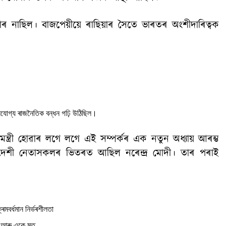
 নাছিল। বাজপেয়ীয়ে ৰাছিয়াৰ সৈতে ভাৰতৰ অংশীদাৰিত্বক
সযোগ্য ৰাজনৈতিক বন্ধন গঢ়ি উঠিছিল।
মন্ত্ৰী হোৱাৰ লগে লগে এই সম্পৰ্কৰ এক নতুন অধ্যায় আৰম্ভ
িদেশী নেতাসকলৰ ভিতৰত আছিল নৰেন্দ্ৰ মোদী। তাৰ পৰাই
মবৰ্ধমান নিৰ্ভৰশীলতা
য় আৰু একে মত