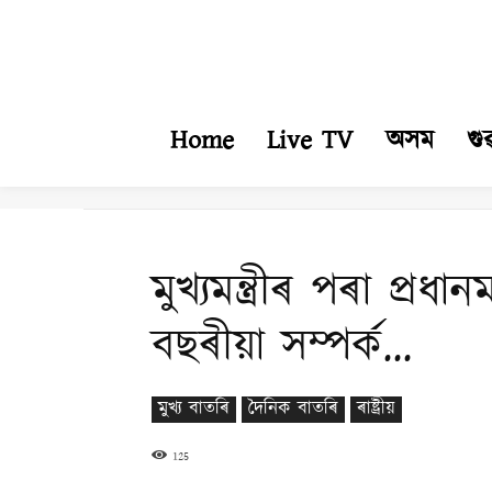
Home
Live TV
অসম
গু
মুখ্যমন্ত্ৰীৰ পৰা প্ৰধ
বছৰীয়া সম্পৰ্ক…
মুখ্য বাতৰি
দৈনিক বাতৰি
ৰাষ্ট্ৰীয়
125