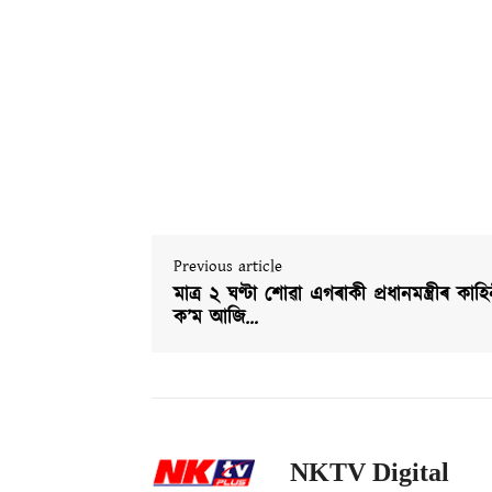
Previous article
মাত্ৰ ২ ঘণ্টা শোৱা এগৰাকী প্ৰধানমন্ত্ৰীৰ কাহি
ক’ম আজি…
NKTV Digital