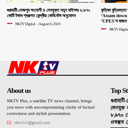
গুৱাহাটী-তেজপুৰ সংযোগী ৪ লেনযুক্ত নতুন ঘাইপথঃ ৮,৯৭০
কৃত্ৰিম বুদ্ধিমত্ত
কোটি টকাৰ প্ৰকল্পত কেন্দ্ৰীয় কেবিনেটৰ অনুমোদন
‘Assam down t
‘UPES’ৰ মাজত ঐতি
NKTV Digital
-
August 6, 2026
NKTV Digita
About us
Top St
গুৱাহাটী
NKTV Plus, a satellite TV news channel, brings
লেনযুক্ত
you news with uncompromising clarity of factual
correctness and stylish presentation.
৮,৯৭০ ক
প্ৰকল্পত ক
nktv247@gmail.com