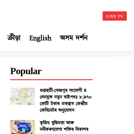
LIVE TV
ক্ৰীড়া
English
অসম দৰ্শন
Popular
গুৱাহাটী-তেজপুৰ সংযোগী ৪
লেনযুক্ত নতুন ঘাইপথঃ ৮,৯৭০
কোটি টকাৰ প্ৰকল্পত কেন্দ্ৰীয়
কেবিনেটৰ অনুমোদন
কৃত্ৰিম বুদ্ধিমত্তা আৰু
নবীকৰণযোগ্য শক্তিৰ বিকাশৰ