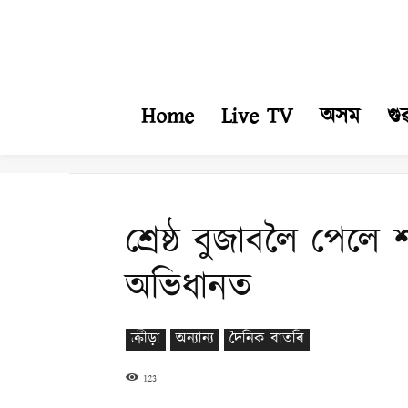
Home
Live TV
অসম
গু
শ্ৰেষ্ঠ বুজাবলৈ পেলে শ
অভিধানত
ক্ৰীড়া
অন্যান্য
দৈনিক বাতৰি
123