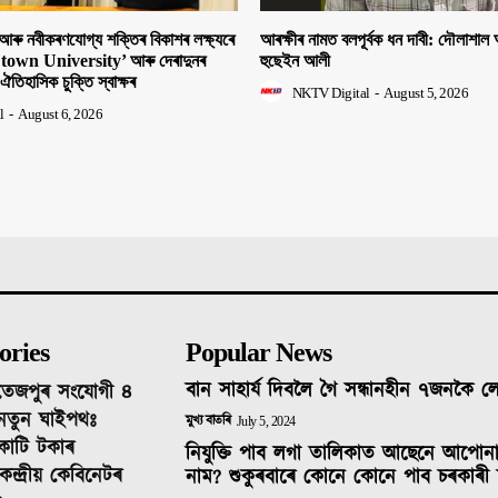
া আৰু নবীকৰণযোগ্য শক্তিৰ বিকাশৰ লক্ষ্যৰে
আৰক্ষীৰ নামত বলপূৰ্বক ধন দাবী: দৌলাশাল
own University’ আৰু দেৰাদুনৰ
হুছেইন আলী
হাসিক চুক্তি স্বাক্ষৰ
NKTV Digital
-
August 5, 2026
l
-
August 6, 2026
ories
Popular News
বান সাহাৰ্য দিবলৈ গৈ সন্ধানহীন ৭জনকৈ 
-তেজপুৰ সংযোগী ৪
 নতুন ঘাইপথঃ
মুখ্য বাতৰি
July 5, 2024
োটি টকাৰ
নিযুক্তি পাব লগা তালিকাত আছেনে আপোন
েন্দ্ৰীয় কেবিনেটৰ
নাম? শুকুৰবাৰে কোনে কোনে পাব চৰকাৰী 