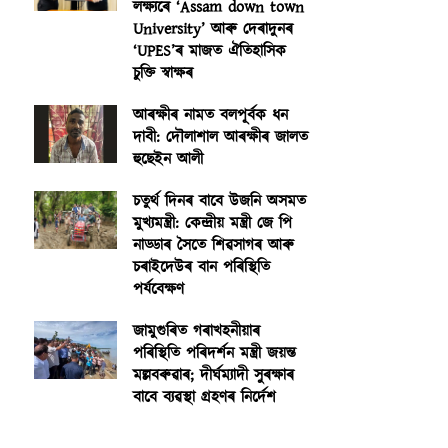
লক্ষ্যৰে ‘Assam down town
University’ আৰু দেৰাদুনৰ
‘UPES’ৰ মাজত ঐতিহাসিক
চুক্তি স্বাক্ষৰ
আৰক্ষীৰ নামত বলপূৰ্বক ধন
দাবী: দৌলাশাল আৰক্ষীৰ জালত
হুছেইন আলী
চতুৰ্থ দিনৰ বাবে উজনি অসমত
মুখ্যমন্ত্ৰী: কেন্দ্ৰীয় মন্ত্ৰী জে পি
নাড্ডাৰ সৈতে শিৱসাগৰ আৰু
চৰাইদেউৰ বান পৰিস্থিতি
পৰ্যবেক্ষণ
জামুগুৰিত গৰাখহনীয়াৰ
পৰিস্থিতি পৰিদৰ্শন মন্ত্ৰী জয়ন্ত
মল্লবৰুৱাৰ; দীৰ্ঘম্যাদী সুৰক্ষাৰ
বাবে ব্যৱস্থা গ্ৰহণৰ নিৰ্দেশ