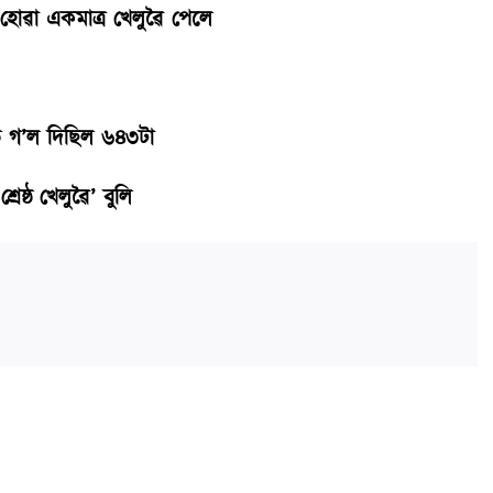
 হোৱা একমাত্র খেলুৱৈ পেলে
ত গ’ল দিছিল ৬৪৩টা
ষ্ঠ খেলুৱৈ’ বুলি