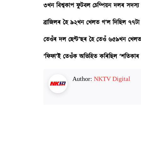
৩খন বিশ্বকাপ ফুটবল চেম্পিয়ন দলৰ সদস্য
ব্রাজিলৰ হৈ ৯২খন খেলত গ’ল দিছিল ৭৭টা
তেওঁৰ দল ছেণ্ট’ছৰ হৈ তেওঁ ৬৫৯খন খেল
‘ফিফা’ই তেওঁক অভিহিত কৰিছিল ‘শতিকাৰ শ্রে
Author:
NKTV Digital