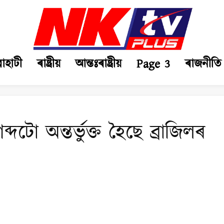
ৱাহাটী
ৰাষ্ট্ৰীয়
আন্তঃৰাষ্ট্ৰীয়
Page 3
ৰাজনীতি
ব্দটো অন্তৰ্ভুক্ত হৈছে ব্ৰাজিলৰ