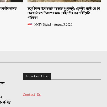
 আৰক্ষীৰ জালত
চতুৰ্থ দিনৰ বাবে উজনি অসমত মুখ্যমন্ত্ৰী: কেন্দ্ৰীয় মন্ত্ৰী জে পি
নাড্ডাৰ সৈতে শিৱসাগৰ আৰু চৰাইদেউৰ বান পৰিস্থিতি
পৰ্যবেক্ষণ
NKTV Digital
-
August 5, 2026
Important Links
লোক
Contact Us
াৰ
চাকৰি?