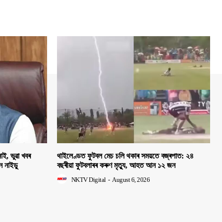
াই, ভুৱা খবৰ
থাইলেণ্ডত ফুটবল মেচ চলি থকাৰ সময়তে বজ্ৰপাত: ২৪
হন নাইডু
বছৰীয়া ফুটবলাৰৰ কৰুণ মৃত্যু, আহত আন ১২ জন
NKTV Digital
-
August 6, 2026