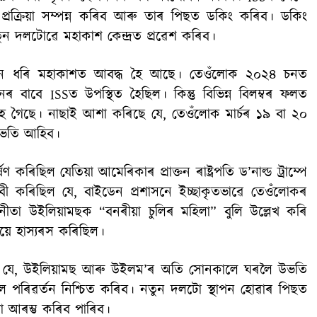
প্ৰক্ৰিয়া সম্পন্ন কৰিব আৰু তাৰ পিছত ডকিং কৰিব। ডকিং
তুন দলটোৱে মহাকাশ কেন্দ্ৰত প্ৰৱেশ কৰিব।
ঘদিন ধৰি মহাকাশত আবদ্ধ হৈ আছে। তেওঁলোক ২০২৪ চনত
 বাবে ISSত উপস্থিত হৈছিল। কিন্তু বিভিন্ন বিলম্বৰ ফলত
 গৈছে। নাছাই আশা কৰিছে যে, তেওঁলোক মাৰ্চৰ ১৯ বা ২০
উভতি আহিব।
িছিল যেতিয়া আমেৰিকাৰ প্ৰাক্তন ৰাষ্ট্ৰপতি ড’নাল্ড ট্ৰাম্পে
বী কৰিছিল যে, বাইডেন প্ৰশাসনে ইচ্ছাকৃতভাৱে তেওঁলোকৰ
নীতা উইলিয়ামছক “বনৰীয়া চুলিৰ মহিলা” বুলি উল্লেখ কৰি
য়ে হাস্যৰস কৰিছিল।
ছে যে, উইলিয়ামছ আৰু উইলম’ৰ অতি সোনকালে ঘৰলৈ উভতি
পৰিৱৰ্তন নিশ্চিত কৰিব। নতুন দলটো স্থাপন হোৱাৰ পিছত
া আৰম্ভ কৰিব পাৰিব।