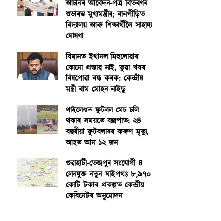
আঁচনিৰ আবেদন-পত্ৰ বিতৰণৰ
শুভাৰম্ভ মুখ্যমন্ত্ৰীৰ; বানপীড়িত
বিদ্যালয় আৰু শিক্ষাৰ্থীলৈ সাহায্য
ঘোষণা
বিমানত ইথানল মিহলোৱাৰ
কোনো প্ৰস্তাৱ নাই, ভুৱা খবৰ
বিয়পোৱা বন্ধ কৰক: কেন্দ্ৰীয়
মন্ত্ৰী ৰাম মোহন নাইডু
থাইলেণ্ডত ফুটবল মেচ চলি
থকাৰ সময়তে বজ্ৰপাত: ২৪
বছৰীয়া ফুটবলাৰৰ কৰুণ মৃত্যু,
আহত আন ১২ জন
গুৱাহাটী-তেজপুৰ সংযোগী ৪
লেনযুক্ত নতুন ঘাইপথঃ ৮,৯৭০
কোটি টকাৰ প্ৰকল্পত কেন্দ্ৰীয়
কেবিনেটৰ অনুমোদন