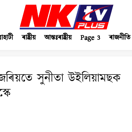
ৱাহাটী
ৰাষ্ট্ৰীয়
আন্তঃৰাষ্ট্ৰীয়
Page 3
ৰাজনীতি
ৰিয়তে সুনীতা উইলিয়ামছক
্কে