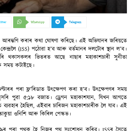
itter
WhatsApp
Telegram
নৰ আৰম্ভণি কৰাৰ কথা ঘোষণা কৰিছে। এই অভিযানৰ জৰিয়তে
শ কেন্দ্ৰলৈ (ISS) পঠোৱা হ’ব আৰু বৰ্তমানৰ দলটোৰ স্থান ল’ব।
কৰি থকাসকলৰ ভিতৰত আছে নাছাৰ মহাকাশচাৰী সুনীতা
ক সময় কটাইছে।
্টাৰৰ পৰা ফ্ল’ৰিডাত উৎক্ষেপণ কৰা হ’ব। উৎক্ষেপণৰ সময়
 অনুসৰি পুৱা ৫:১৮ বজাত। ড্ৰেগন মহাকাশযান, যিখন আগতে
ব্যৱহাৰ হৈছিল, এইবাৰ চাৰিজন মহাকাশচাৰীক লৈ যাব। এই
তাকুয়া ওনিশি আৰু কিৰিল পেস্কভ।
-৯ৰ পৰা পৃথক হৈ নিজৰ পথ সংশোধন কৰিব। ISSৰ সৈতে