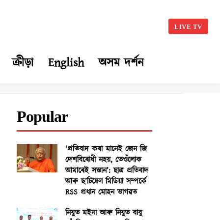
LIVE TV
ক্ৰীড়া
English
অসম দৰ্শন
Popular
‘প্ৰতিবাদ কৰা মানেই জেন জি
দেশবিৰোধী নহয়, তেওঁলোক
আমাৰেই সন্তান’: ছাত্ৰ প্ৰতিবাদ
আৰু ছ’চিয়েল মিডিয়া সম্পৰ্কে
RSS প্ৰধান মোহন ভাগৱত
নিযুত মইনা আৰু নিযুত বাবু