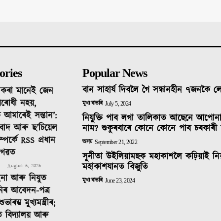
ories
Popular News
বান সাহাৰ্য দিবলৈ গৈ সন্ধানহীন ৭জনকৈ 
দ কৰা মানেই জেন
ৰোধী নহয়,
মুখ্য বাতৰি
July 5, 2024
 আমাৰেই সন্তান’:
নিযুক্তি পাব লগা তালিকাত আছেনে আপোন
তিবাদ আৰু ছ’চিয়েল
নাম? শুকুৰবাৰে কোনে কোনে পাব চৰকাৰী 
ম্পৰ্কে RSS প্ৰধান
অসম
September 21, 2022
াগৱত
সুনীতা উইলিয়ামছক মহাকাশলৈ কঢ়িয়াই নি
মহাকাশযানত বিজুতি
-
August 6, 2026
ইনা আৰু নিযুত
মুখ্য বাতৰি
June 23, 2024
নিৰ আবেদন-পত্ৰ
াৰম্ভ মুখ্যমন্ত্ৰীৰ;
ত বিদ্যালয় আৰু