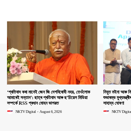
‘প্ৰতিবাদ কৰা মানেই জেন জি দেশবিৰোধী নহয়, তেওঁলোক
নিযুত মইনা আৰু ন
আমাৰেই সন্তান’: ছাত্ৰ প্ৰতিবাদ আৰু ছ’চিয়েল মিডিয়া
শুভাৰম্ভ মুখ্যমন্ত্ৰ
সম্পৰ্কে RSS প্ৰধান মোহন ভাগৱত
সাহায্য ঘোষণা
NKTV Digital
-
August 6, 2026
NKTV Digita