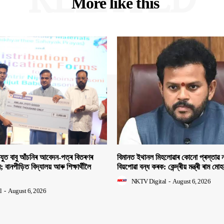
More like this
িযুত বাবু আঁচনিৰ আবেদন-পত্ৰ বিতৰণৰ
বিমানত ইথানল মিহলোৱাৰ কোনো প্ৰস্তাৱ ন
ীৰ; বানপীড়িত বিদ্যালয় আৰু শিক্ষাৰ্থীলৈ
বিয়পোৱা বন্ধ কৰক: কেন্দ্ৰীয় মন্ত্ৰী ৰাম মো
NKTV Digital
-
August 6, 2026
l
-
August 6, 2026