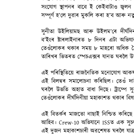
সংযোগ স্থাপনৰ বাবে ই কেইবাটাও জ্বলন 
সম্পূৰ্ণ হ’লে দুৱাৰ মুকলি কৰা হ’ব আৰু ন
সুনীতা উইলিয়ামছ আৰু উইলম’ৰে দীৰ্
ব’ইংৰ ষ্টাৰলাইনাৰত ৮ দিনৰ এটা অভিযানৰ
তেওঁলোকৰ থকাৰ সময় ৮ মাহৰো অধিক হৈ
তাৰিখৰ ভিতৰত স্পেচএক্সৰ যানত ঘৰলৈ 
এই পৰিস্থিতিয়ে ৰাজনৈতিক মনোযোগ আকৰ্ষণ কৰ
এই বিলম্বৰ সমালোচনা কৰিছিল। তেওঁ দা
ঘৰলৈ উভতি অহাত বাধা দিছে। ট্ৰাম্পে সু
তেওঁলোকৰ দীৰ্ঘদিনীয়া মহাকাশত থকাৰ বিষ
এই বিতৰ্কৰ মাজতো নাছাই নিশ্চিত কৰি
আহিব। Crew-10 অভিযানে ISSত এক সুচল 
এই দুজন মহাকাশচাৰী অৱশেষত ঘৰলৈ যাত্ৰ