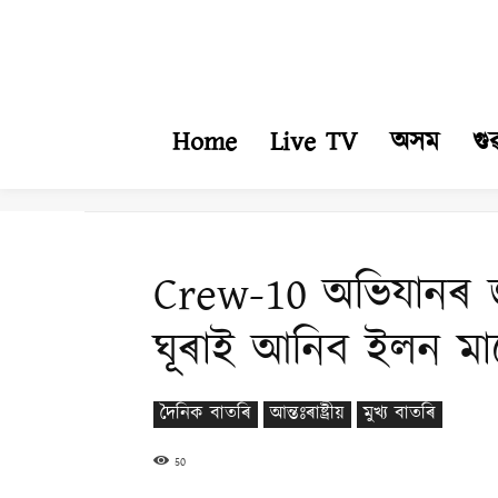
Home
Live TV
অসম
গু
Crew-10 অভিযানৰ জ
ঘূৰাই আনিব ইলন মাস
দৈনিক বাতৰি
আন্তঃৰাষ্ট্ৰীয়
মুখ্য বাতৰি
50