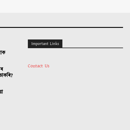
Important Links
লোক
Contact Us
াৰ
চাকৰি?
য়া