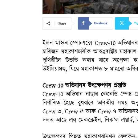
Facebook
Tw
Share
ইলন মাস্কৰ স্পেচএক্সে Crew-10 অভিযা
চাৰিজন মহাকাশচাৰীক আন্তঃৰাষ্ট্ৰীয় মহাকা
পৃথিৱীলৈ উভতি অহাৰ বাবে অপেক্ষা 
উইলিয়ামছ, যিয়ে মহাকাশত ৮ মাহৰো অধি
Crew-10 অভিযানৰ উৎক্ষেপণৰ প্ৰস্তুতি
Crew-10 অভিযান নাছাৰ কেনেডি স্পেচ চেণ
নিৰ্ধাৰিত হৈছে বুধবাৰে ভাৰতীয় সময়
Crew-৩, Crew-৫ আৰু Crew-৭ অভিযানত 
দলত আছে এন্ন মেকক্লেইন, নিক’ল এয়াৰ্ছ, 
উৎক্ষেপণৰ পিছত মহাকাশযানখন ফেলকন