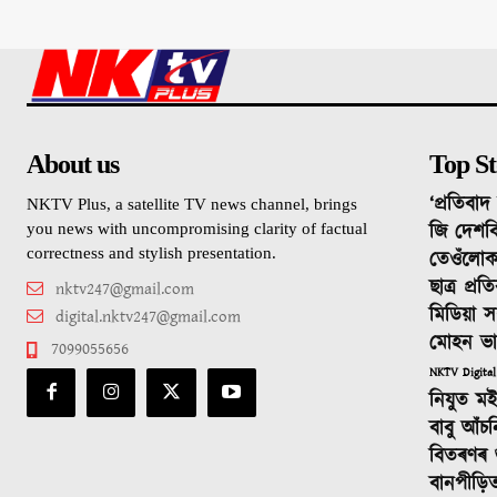
About us
Top St
‘প্ৰতিবা
NKTV Plus, a satellite TV news channel, brings
জি দেশবি
you news with uncompromising clarity of factual
correctness and stylish presentation.
তেওঁলোক
ছাত্ৰ প্ৰ
nktv247@gmail.com
মিডিয়া স
digital.nktv247@gmail.com
মোহন ভ
7099055656
NKTV Digital
নিযুত ম
বাবু আঁচ
বিতৰণৰ শুভ
বানপীড়ি