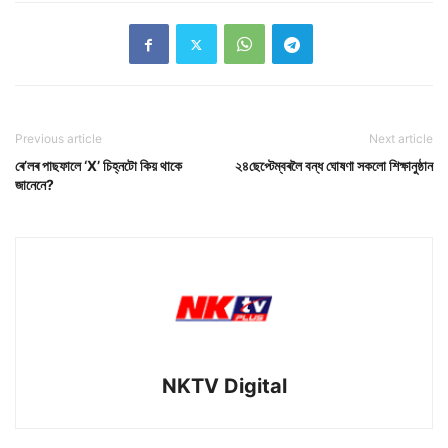
Previous article
Next article
ৰে’লৰ পাছফালে ‘X’ চিহ্নটো কিয় থাকে
২৪ছেপ্টেম্বৰলৈ বন্ধ ঘোষণা সকলো শিক্ষানুষ্ঠান
জানেনে?
NKTV Digital