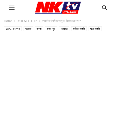
Home
#HEALTHTIP
শেৱালিৰ ঔষধি গুণসমূহৰ বিষয়ে জানেনে?
#HEALTHTIP
অন্যান্য
অসম
উত্তৰ পূৱ
গুৱাহাটী
দৈনিক বাতৰি
মুখ্য বাতৰি