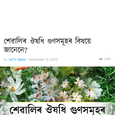
শেৱালিৰ ঔষধি গুণসমূহৰ বিষয়ে
জানেনে?
1397
By
NKTV Digital
-
September 16, 2023