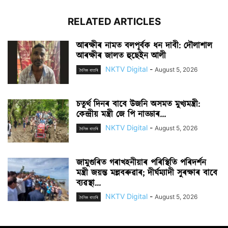
RELATED ARTICLES
আৰক্ষীৰ নামত বলপূৰ্বক ধন দাবী: দৌলাশাল
আৰক্ষীৰ জালত হুছেইন আলী
NKTV Digital
-
August 5, 2026
দৈনিক বাতৰি
চতুৰ্থ দিনৰ বাবে উজনি অসমত মুখ্যমন্ত্ৰী:
কেন্দ্ৰীয় মন্ত্ৰী জে পি নাড্ডাৰ...
NKTV Digital
-
August 5, 2026
দৈনিক বাতৰি
জামুগুৰিত গৰাখহনীয়াৰ পৰিস্থিতি পৰিদৰ্শন
মন্ত্ৰী জয়ন্ত মল্লবৰুৱাৰ; দীৰ্ঘম্যাদী সুৰক্ষাৰ বাবে
ব্যৱস্থা...
NKTV Digital
-
August 5, 2026
দৈনিক বাতৰি