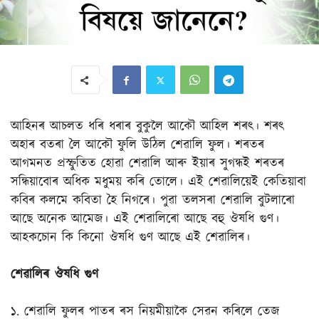
আহিনৰ আচলত ধৰি ধৰাৰ বুকুলৈ আকৌ আহিল শৰৎ। শৰৎ
অহাৰ বতৰা লৈ আকৌ ফুলি উঠিল শেৱালি ফুল। শৰতৰ
আগমনত প্ৰস্ফুতিত হোৱা শেৱালি আৰু ইয়াৰ সুগন্ধই শৰতৰ
সন্ধিয়াবোৰ অধিক মধুময় কৰি তোলে। এই শেৱালিয়েই কেতিয়াবা
কবিৰ কলমে কবিতা হৈ নিগৰে। পুৱা তলসৰা শেৱালি বুটলাৰো
আছে অনেক আমেজ। এই শেৱালিৰো আছে বহু ঔষধি গুণ।
আহকচোন কি কিনো ঔষধি গুণ আছে এই শেৱালিৰ।
শেৱালিৰ ঔষধি গুণ
১. শেৱালি ফুলৰ পাতৰ ৰস নিয়মীয়াকৈ সেৱন কৰিলে তেজ