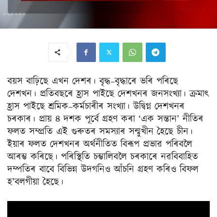
বয়স বাঢ়িছে এখন দেশৰ। বৃদ্ধ–বৃদ্ধাৰে ভৰি পৰিছে
দেশখন। প্ৰতিবছৰে হ্ৰাস পাইছে দেশখনৰ জনসংখ্যা। ক্ৰমাৎ
হ্ৰাস পাইছে শ্ৰমিক–কৰ্মচাৰীৰ সংখ্যা। উদ্বিগ্ন দেশখনৰ
চৰকাৰ। প্ৰায় ৪ দশক পূৰ্বে গ্ৰহণ কৰা ‘এক সন্তান’ নীতিৰ
ফলত সম্প্ৰতি এই গুৰুতৰ সমস্যাৰ সন্মুখীন হৈছে চীন।
ইয়াৰ ফলত দেশখনৰ অৰ্থনীতিত বিৰূপ প্ৰভাৱ পৰিবলৈ
আৰম্ভ কৰিছে। পৰিস্থিতি চম্ভালিবলৈ চৰকাৰে নৱবিবাহিত
দম্পতিৰ বাবে বিভিন্ন উদগনিও আঁচনি গ্ৰহণ কৰিও বিফল
হ’বলগীয়া হৈছে।