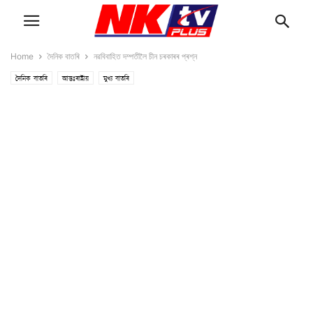
Home
দৈনিক বাতৰি
নৱবিবাহিত দম্পতীলৈ চীন চৰকাৰৰ প্ৰশ্ন
দৈনিক বাতৰি
আন্তঃৰাষ্ট্ৰীয়
মুখ্য বাতৰি