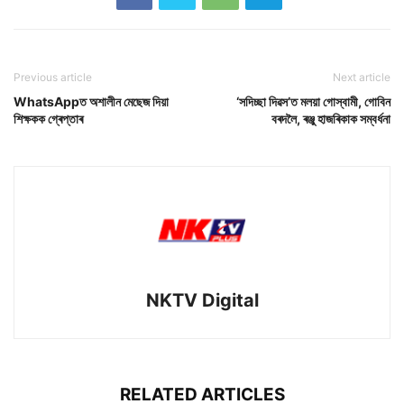
Previous article
Next article
WhatsAppত অশালীন মেছেজ দিয়া
‘সদিচ্ছা দিৱস’ত মলয়া গোস্বামী, গোবিন
শিক্ষকক গ্ৰেপ্তাৰ
বৰদলৈ, ৰঞ্জু হাজৰিকাক সম্বৰ্ধনা
NKTV Digital
RELATED ARTICLES