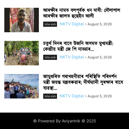
আৰক্ষীৰ নামত বলপূৰ্বক ধন দাবী: দৌলাশাল
আৰক্ষীৰ জালত হুছেইন আলী
NKTV Digital
-
August 5, 2026
দৈনিক বাতৰি
চতুৰ্থ দিনৰ বাবে উজনি অসমত মুখ্যমন্ত্ৰী:
কেন্দ্ৰীয় মন্ত্ৰী জে পি নাড্ডাৰ...
NKTV Digital
-
August 5, 2026
দৈনিক বাতৰি
জামুগুৰিত গৰাখহনীয়াৰ পৰিস্থিতি পৰিদৰ্শন
মন্ত্ৰী জয়ন্ত মল্লবৰুৱাৰ; দীৰ্ঘম্যাদী সুৰক্ষাৰ বাবে
ব্যৱস্থা...
NKTV Digital
-
August 5, 2026
দৈনিক বাতৰি
© Powered By Aviyantrik © 2025