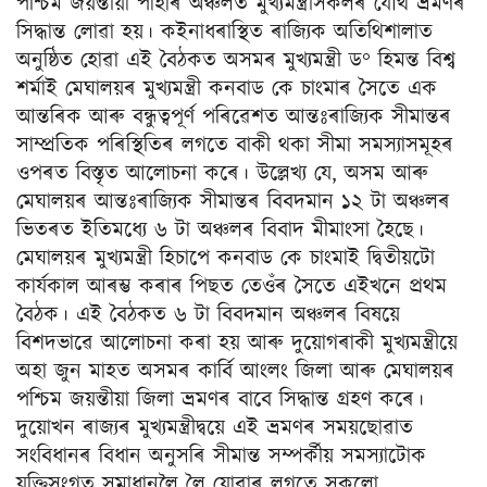
পশ্চিম জয়ন্তীয়া পাহাৰ অঞ্চলত মুখ্যমন্ত্ৰীসকলৰ যৌথ ভ্ৰমণৰ
সিদ্ধান্ত লোৱা হয়। কইনাধৰাস্থিত ৰাজ্যিক অতিথিশালাত
অনুষ্ঠিত হোৱা এই বৈঠকত অসমৰ মুখ্যমন্ত্ৰী ড° হিমন্ত বিশ্ব
শৰ্মাই মেঘালয়ৰ মুখ্যমন্ত্ৰী কনবাড কে চাংমাৰ সৈতে এক
আন্তৰিক আৰু বন্ধুত্বপূৰ্ণ পৰিৱেশত আন্তঃৰাজ্যিক সীমান্তৰ
সাম্প্ৰতিক পৰিস্থিতিৰ লগতে বাকী থকা সীমা সমস্যাসমূহৰ
ওপৰত বিস্তৃত আলোচনা কৰে। উল্লেখ্য যে, অসম আৰু
মেঘালয়ৰ আন্তঃৰাজ্যিক সীমান্তৰ বিবদমান ১২ টা অঞ্চলৰ
ভিতৰত ইতিমধ্যে ৬ টা অঞ্চলৰ বিবাদ মীমাংসা হৈছে।
মেঘালয়ৰ মুখ্যমন্ত্ৰী হিচাপে কনবাড কে চাংমাই দ্বিতীয়টো
কার্যকাল আৰম্ভ কৰাৰ পিছত তেওঁৰ সৈতে এইখনে প্রথম
বৈঠক। এই বৈঠকত ৬ টা বিবদমান অঞ্চলৰ বিষয়ে
বিশদভাৱে আলোচনা কৰা হয় আৰু দুয়োগৰাকী মুখ্যমন্ত্ৰীয়ে
অহা জুন মাহত অসমৰ কাৰ্বি আংলং জিলা আৰু মেঘালয়ৰ
পশ্চিম জয়ন্তীয়া জিলা ভ্ৰমণৰ বাবে সিদ্ধান্ত গ্ৰহণ কৰে।
দুয়োখন ৰাজ্যৰ মুখ্যমন্ত্রীদ্বয়ে এই ভ্ৰমণৰ সময়ছোৱাত
সংবিধানৰ বিধান অনুসৰি সীমান্ত সম্পৰ্কীয় সমস্যাটোক
যুক্তিসংগত সমাধানলৈ লৈ যোৱাৰ লগতে সকলো