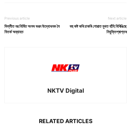
Previous article
Next article
দিল্লীত নৱ নিৰ্মিত সংসদ ভৱন উদ্বোধনক লৈ
বহু কষ্ট কৰি চাকৰি পোৱাত মুখত হাঁহি বিৰিঙিছে
বিতৰ্ক অব্যাহত
নিযুক্তিপ্ৰাপ্তৰ
NKTV Digital
RELATED ARTICLES