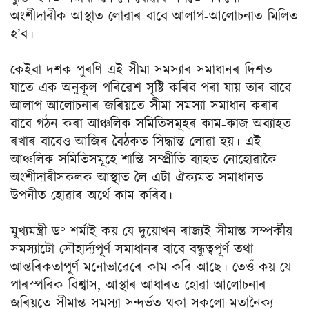
অংশীদাৰীক আস্থাত লোৱাৰ বাবে আলাপ-আলোচনাত মিলিত
হ’ব।
কেইবা দশক পুৰণি এই সীমা সমস্যাৰ সমাধানৰ দিশত
যাতে এক অনুকূল পৰিৱেশ সৃষ্টি কৰিব পৰা যায় তাৰ বাবে
আলাপ আলোচনাৰ জৰিয়তে সীমা সমস্যা সমাধান কৰাৰ
বাবে গঠন কৰা আঞ্চলিক সমিতিসমূহৰ কাম-কাজ অব্যাহত
ৰখাৰ বাবেও আজিৰ বৈঠকত সিদ্ধান্ত লোৱা হয়। এই
আঞ্চলিক সমিতিসমূহে শান্তি-সম্প্রীতি ব্যাহত নোহোৱাকৈ
অংশীদাৰীসকলক আস্থাত লৈ এটা ঐক্যমত সমাধানত
উপনীত হোৱাৰ অৰ্থে কাম কৰিব।
মুখ্যমন্ত্রী ড° শৰ্মাই কয় যে দুয়োখন ৰাজ্যই সীমান্ত সম্পর্কীয়
সমস্যাটো সৌহার্দ্যপূর্ণ সমাধানৰ বাবে বন্ধুত্বপূর্ণ তথা
আন্তৰিকতাপূর্ণ মনোভাৱেৰে কাম কৰি আছে। তেওঁ কয় যে
পাৰস্পৰিক বিশ্বাস, আস্থাৰ আধাৰত হোৱা আলোচনাৰ
জৰিয়তে সীমান্ত সমস্যা সন্দৰ্ভত থকা সকলো মতানৈক্য