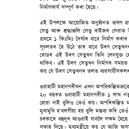
নিৰ্মাণকাৰ্য সম্পূৰ্ণ কৰা হৈছে।
এই উপলক্ষে আয়োজিত অনুষ্ঠানত ভাষণ প্রদা
সেতু আৰু শ্ৰদ্ধাঞ্জলি সেতু ৰাইজৰ সেৱাত উৎস
প্রথমে ১ কিঃমিঃ দৈৰ্ঘ্যৰ বাবে নিৰ্মাণ কৰ
সূচলতৰ হৈ উঠে তাৰ বাবে উৰণ সেতুখনৰ দ
ৰোডৰ এই উৰণ সেতুখন তিনি লেনযুক্ত 
থাকিব। এই উৰণ সেতুখন নিৰ্মাণৰ সময়
কয় যে উৰণ সেতুখনৰ তলত ব্যৱসায়ীসকলৰ সুবি
গুৱাহাটী মহানগৰীখন এখন অপরিকল্পিতভাবে গঢ়
২০ বছৰত গুৱাহাটী মহানগৰীত ১ লাখ নতুন গ
হোৱা নাই বুলিও তেওঁ কয়। অপৰিকল্পিত 
মুখামুখি হ’বলগীয়া হয় বুলি মন্তব্য কৰি 
চৰকাৰে বহুদূৰ আগুৱাই যাবলৈ সক্ষম হৈছে
সকাহ দিছে। মুখ্যমন্ত্ৰীয়ে কয় যে আজি 