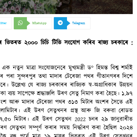
itter
WhatsApp
Telegram
হৰ ভিতৰত ২০০০ চিচি টিভি সংযোগ কৰিব ৰাজ্য চৰকাৰে :
 নতুন মাত্রা সংযোজনেৰে মুখ্যমন্ত্রী ড° হিমন্ত বিশ্ব শৰ্মাই
্টৰ পৰা সুন্দৰপুৰ তথা মাদাৰ টেৰেজা পথৰ গীতানগৰৰ দিশে
 কৰে। উল্লেখ্য যে ৰাজ্য চৰকাৰৰ ৰাজ্যিক স্ব-অগ্রাধিকাৰ উন্নয়ন
্যয় সাপেক্ষে শ্রদ্ধাঞ্জলি উৰণ সেতু নিমাণ কৰা হৈছে। ১.৯৭
ৰ অংশ আৰু মাদাৰ টেৰেজা পথৰ ৩১৩ মিটাৰ অংশৰ সৈতে এই
কিলোমিটাৰ। এই উৰণ সেতুখনৰ প্ৰস্থ আৰু জি বৰুৱা ৰোডত
৭.৫০ মিটাৰ। এই উৰণ সেতুখন 2022 চনৰ ২৯ জানুৱাৰীত
 সেতুখন সম্পূর্ণ কৰাৰ সময় নিৰ্দ্ধাৰণ কৰা হৈছিল ২০২৪
য়তকৈ বহু পূর্বে মাত্র ১৯ মাহৰ ভিতৰত এই উৰণ সেতুখনৰ