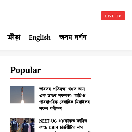
LIVE TV
ক্ৰীড়া
English
অসম দৰ্শন
Popular
ভাৰতৰ প্ৰতিৰক্ষা খণ্ডত আন
এক ডাঙৰ সফলতা: ‘অগ্নি-৪’
পাৰমাণৱিক বেলাষ্টিক মিছাইলৰ
সফল পৰীক্ষণ
NEET-UG প্ৰশ্নকাকত ফাদিল
কাণ্ড: CBIৰ চাৰ্জশ্বীটত নাম