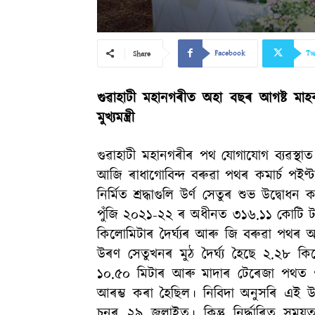
Facebook
Tw
Share
গুৱাহাটী মহানগৰীত অহা বছৰ আগষ্ট মা
মুখ্যমন্ত্ৰী
গুৱাহাটী মহানগৰীৰ পথ যোগাযোগ ব্যৱস্থাত এক
আজি ৰাধাগোবিন্দ বৰুৱা পথৰ কমাৰ্চ পইণ
নির্মিত শ্রদ্ধাগুলি উৰ্ণ সেতুৰ শুভ উদ্বোধন
পুঁজি ২০২১-২২ ৰ অধীনত ৩১৬.১১ কোটি টকা ব
কিলোমিটাৰ দৈৰ্ঘ্যৰ আৰু জি বৰুৱা পথ
উৰণ সেতুখনৰ মুঠ দৈৰ্ঘ্য হৈছে ২.২৮ 
১০.৫০ মিটাৰ আৰু মাদাৰ টেৰেজা পথত 
আৰম্ভ কৰা হৈছিল। নিবিদা অনুসৰি এই উৰণ
চনৰ ২৯ জুলাইত। কিন্তু নিৰ্দ্ধাৰিত সম