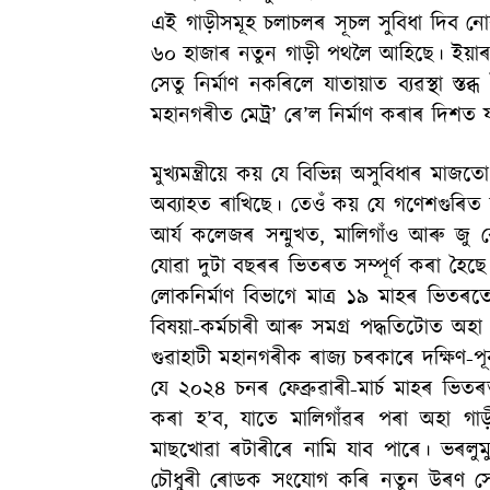
এই গাড়ীসমূহ চলাচলৰ সূচল সুবিধা দিব নো
৬০ হাজাৰ নতুন গাড়ী পথলৈ আহিছে। ইয়াৰ
সেতু নির্মাণ নকৰিলে যাতায়াত ব্যৱস্থা স্তব্
মহানগৰীত মেট্ৰ’ ৰে’ল নিৰ্মাণ কৰাৰ দিশত 
মুখ্যমন্ত্রীয়ে কয় যে বিভিন্ন অসুবিধাৰ 
অব্যাহত ৰাখিছে। তেওঁ কয় যে গণেশগুৰিত
আৰ্য কলেজৰ সন্মুখত, মালিগাঁও আৰু জু 
যোৱা দুটা বছৰৰ ভিতৰত সম্পূৰ্ণ কৰা হৈছে 
লোকনির্মাণ বিভাগে মাত্র ১৯ মাহৰ ভিতৰতে 
বিষয়া-কৰ্মচাৰী আৰু সমগ্র পদ্ধতিটোত অহা পৰিৱ
গুৱাহাটী মহানগৰীক ৰাজ্য চৰকাৰে দক্ষিণ-প
যে ২০২৪ চনৰ ফেব্ৰুৱাৰী-মার্চ মাহৰ ভিত
কৰা হ’ব, যাতে মালিগাঁৱৰ পৰা অহা গাড
মাছখোৱা ৰটাৰীৰে নামি যাব পাৰে। ভৰ
চৌধুৰী ৰোডক সংযোগ কৰি নতুন উৰণ সেত