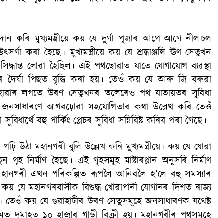
ন কৰি মুখ্যমন্ত্ৰীয়ে কয় যে দুৰ্গা পূজাৰ আগে আগে নীলাচল
ৰ্গা কৰা হৈছে। মুখ্যমন্ত্রীয়ে কয় যে শ্রদ্ধাঞ্জলি ঊণ সেতুখন
াৰ সিদ্ধান্ত লোৱা হৈছিল। এই পথছোৱাত যাতে যোগাযোগ ব্যৱস্থা
ৈৰ্ঘা পিছত বৃদ্ধি কৰা হয়। তেওঁ কয় যে আৰু জি বৰুৱা
হোৱাৰ লগতে উৰণ সেতুখনৰ তলেৰেও পথ যাতায়তৰ সুবিধা
ত জনসাধাৰণে আগবঢ়োৱা সহযোগিতাৰ কথা উল্লেখ কৰি তেওঁ
ধার্থে বহু পার্কিং প্লেচৰ সুবিধা সন্নিবিষ্ট কৰিব পৰা গৈছে।
ি উঠা মহানগৰী বুলি উল্লেখ কৰি মুখ্যমন্ত্ৰীয়ে। কয় যে যোৱা
ৃহ নির্মাণ হৈছে। এই গৃহসমূহ মাষ্টাৰপ্লান অনুসৰি নিৰ্মাণ
মহানগৰী এখন পৰিকল্পিত ৰূপলৈ আনিবলৈ হ’লে বহু সমস্যাৰ
তেওঁ কয় যে মহানগৰবাসীক বিশুদ্ধ খোৱাপানী যোগানৰ দিশত ৰাজ্য
। তেওঁ কয় যে গুৱাহাটীৰ উৰণ সেতুসমূহে জনসাধাৰণক যথেষ্ট
অসমত দুমাহত ১০ হাজাৰ গাড়ী বিক্ৰী হয়। মহানগৰীৰ পথসমূহে