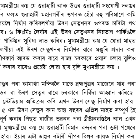
যমন্ত্ৰীয়ে কয় যে গুৱাহাটী আৰু উত্তৰ গুৱাহাটী সংযোগী দলঙৰ
াৰ ফলত গুৱাহাটী মহানগৰীৰ ওপৰত হেঁচা বহু পৰিমাণে কমি
যালয়লৈ নিৰ্মাণ কৰিবলগীয়া উৰণ সেতুখনৰ ওপৰত চাৰিটা পথ
৬ কিঃমিঃ দৈৰ্ঘ্যৰ এই উৰণ সেতুখনৰ নিম্নভাগ পার্কিঙলৈ
পাৰ্কিঙৰ সুবিধা লাভ কৰিব। মুখ্যমন্ত্ৰীয়ে কয় যে যোৱা মাহত
বলগীয়া এই উৰণ সেতুখনৰ নিৰ্মাণৰ বাবে মঞ্জুৰি প্ৰদান কৰা
াণকাৰ্য আৰম্ভ কৰাৰ বাবে ৰাজ্য চৰকাৰে প্ৰয়াস চলাব বুলিও
ৰ বাবেও প্ৰচেষ্টা লোৱা হ’ব বুলি মুখ্যমন্ত্রীয়ে কয় ।
, পাণ্ডুৰ পৰা কামাখ্যা মন্দিবলৈ যাতে ব্ৰহ্মপুত্ৰৰ মাজেৰে যাব পৰা
ৰ বা উৰণ সেতুৰ বাবে চৰকাৰে নিৰ্বিদা আহ্বান কৰিছে।
েট স্টেডিয়াম অতিক্ৰম কৰি এখন উৰণ সেতু নিৰ্মাণ কৰা হ’ব।
কা ৫ খন উৰণ সেতুৰ কাম অহা বছৰৰ এপ্ৰিল মাহত সম্পূৰ্ণ হৈ
ূৰ্ণ কৰাৰ পিছত ৰাজীৱ ভৱনৰ পৰা খ্ৰীষ্টানবস্তিলৈ আন এখন
মুখ্যমন্ত্ৰীয়ে কয় যে গুৱাহাটী বিমান বন্দৰৰ পৰা ৬টা পথেৰে
ৰা হ’ব। ইয়াৰ এটা ডাঙৰ ৰটাৰী দীপৰ বিলৰ কাযত নিৰ্মাণ কৰা