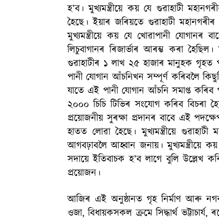
হ’ব। মুখ্যমন্ত্ৰীয়ে কয় যে গুৱাহাটী মহ
হৈছে। ইয়াৰ জৰিয়তে গুৱাহাটী মহানগৰীৰ
মুখ্যমন্ত্ৰীয়ে কয় যে খোৱাপানী যোগা
লিচুবাগানৰ ৰিজাৰ্ভাৰ আৰম্ভ কৰা হৈছিল।
গুৱাহাটীৰ ১ লাখ ২৫ হাজাৰ মানুহক গৃহত পান
পানী যোগান আঁচনিখন সম্পূৰ্ণ কৰিবলৈ কিছু
যাতে এই পানী যোগান আঁচনি সমাপ্ত কৰিব 
২০০০ চিচি টিভিৰ সংযোগ কৰিব বিচৰা হৈছে ব
প্ৰয়োজনীয় সুৰক্ষা প্ৰদানৰ বাবে এই পদক
হাতত লোৱা হৈছে। মুখ্যমন্ত্ৰীয়ে গুৱাহাট
আগবঢ়াবলৈ আহ্বান জনায়। মুখ্যমন্ত্রীয়
সদায়ে ইতিবাচক হ’ব লাগে বুলি উল্লেখ ক
প্রয়োজন।
আজিৰ এই অনুষ্ঠানত গৃহ নিৰ্মাণ আৰু নগ
ওজা, বিধায়কসকল ক্রমে সিদ্ধার্থ ভট্টাচার্য