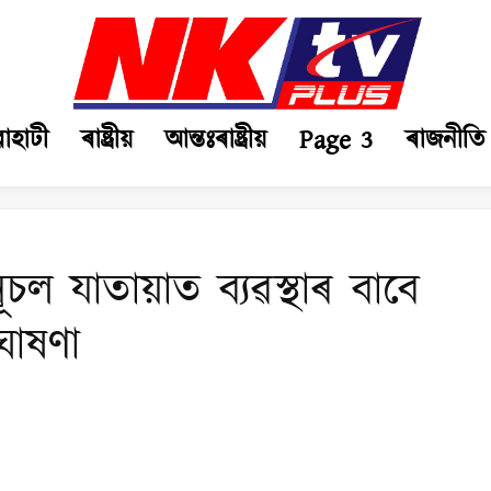
ৱাহাটী
ৰাষ্ট্ৰীয়
আন্তঃৰাষ্ট্ৰীয়
Page 3
ৰাজনীতি
চল যাতায়াত ব্যৱস্থাৰ বাবে
ঘোষণা