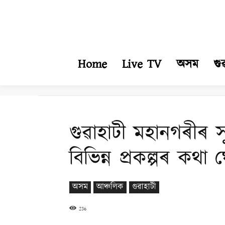
Home
Live TV
অসম
গু
গুৱাহাটী মহানগৰীৰ সূ
বিভিন্ন প্ৰকল্পৰ কথা 
অসম
আঞ্চলিক
গুৱাহাটী
236