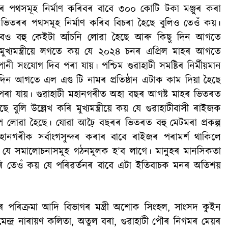
ানগৰীৰ পথসমূহ নিৰ্মাণ কৰিবৰ বাবে ৩০০ কোটি টকা মঞ্জুৰ কৰা
 ভিতৰৰ পথসমূহ নিৰ্মাণ কৰিব বিচৰা হৈছে বুলিও তেওঁ কয়।
নৰ বাবেও বহু কেইটা আঁচনি লোৱা হৈছে আৰু কিছু দিন আগতে
 মুখ্যমন্ত্ৰীয়ে লগতে কয় যে ২০২৪ চনৰ এপ্ৰিল মাহৰ আগতে
ী সংযোগ দিব পৰা যায়। পশ্চিম গুৱাহাটী সমষ্টিৰ নিৰ্মীয়মান
দিন আগতে এল এণ্ড টি নামৰ প্রতিষ্ঠান এটাক কাম দিয়া হৈছে
পৰা যায়। গুৱাহাটী মহানগৰীত অহা বছৰ আগষ্ট মাহৰ ভিতৰত
ুলি উল্লেখ কৰি মুখ্যমন্ত্রীয়ে কয় যে গুৱাহাটীবাসী ৰাইজক
্ষেপ লোৱা হৈছে। যোৱা আঢ়ৈ বছৰৰ ভিতৰত বহু মেটমৰা প্ৰকল্প
ী মহানগৰীক সৰ্বাংগসুন্দৰ কৰাৰ বাবে ৰাইজৰ পৰামৰ্শ থাকিলে
ে কয় যে সমালোচনাসমূহ গঠনমূলক হ’ব লাগে। মানুহৰ মানসিকতা
ৰি তেওঁ কয় যে পৰিৱৰ্তনৰ বাবে এটা ইতিবাচক মনৰ অতিশয়
ৰ পৰিক্ৰমা আদি বিভাগৰ মন্ত্ৰী অশোক সিংহল, সাংসদ কুইন
, ৰমেন্দ্ৰ নাৰায়ণ কলিতা, অতুল বৰা, গুৱাহাটী পৌৰ নিগমৰ মেয়ৰ