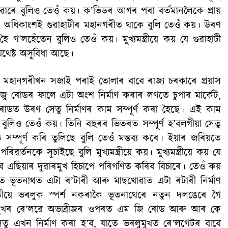
ৱাৰে বুলিও তেওঁ কয়। ক’ভিডৰ আগৰ পৰা বৰ্তমানলৈকে প্ৰায়
 অধিকাংশই গুৱাহাটীৰ মহানগৰীত থাকে বুলি তেওঁ কয়। উৰণ
ধ হৈ গ’লহেঁতেন বুলিও তেওঁ কয়। মুখ্যমন্ত্ৰীয়ে কয় যে গুৱাহাটী
যথেষ্ট অসুবিধা আছে।
মাজতো মহানগৰীখন সজাই পৰাই তোলাৰ বাবে ৰাজ্য চৰকাৰে প্ৰয়াস
 জু ৰোডৰ ফালে এটা অংশ নিৰ্মাণ কৰাৰ লগতে চুপাৰ মাৰ্কেট,
ৰোডত উৰণ সেতু নিৰ্মাণৰ কাম সম্পূর্ণ কৰা হৈছে। এই কাম
বুলিও তেওঁ কয়। তিনি বছৰৰ ভিতৰত সম্পূৰ্ণ হ’বলগীয়া সেতু
সম্পূৰ্ণ কৰি তুলিছে বুলি তেওঁ মন্তব্য কৰে। ইয়াৰ জৰিয়তে
ৰ্তনকে সুচাইছে বুলি মুখ্যমন্ত্ৰীয়ে কয়। মুখ্যমন্ত্রীয়ে কয় যে
ূব এছিয়াৰ দুৱাৰমুখ হিচাপে পৰিগণিত কৰিব বিচাৰে। তেওঁ কয়
ৰত ভূতনাথত এটা ৰ’টাৰী আৰু মাছখোৱাত এটা ৰটাৰী নিৰ্মাণ
়ীয়ে ভৰলুক স্পর্শ নকৰাকৈ ভূতনাথেৰে নতুন দলঙেৰে গৈ
লুমুখৰ ৰে’লৱে অভাব্ৰীজৰ ওপৰত এম জি ৰোড আৰু আৰ কে
ু এখন নিৰ্মাণ কৰা হ’ব, যাতে ভৰলুমুখত ৰে’লগেটৰ বাবে