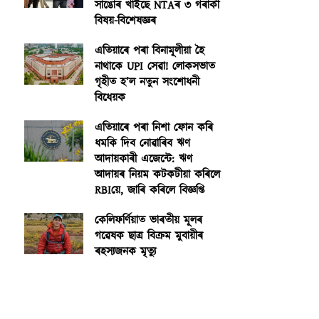
সাঙোৰ খাইছে NTAৰ ৩ গৰাকী
বিষয়-বিশেষজ্ঞৰ
এতিয়াৰে পৰা বিনামূলীয়া হৈ
নাথাকে UPI সেৱা! লোকসভাত
গৃহীত হ’ল নতুন সংশোধনী
বিধেয়ক
এতিয়াৰে পৰা নিশা ফোন কৰি
ধমকি দিব নোৱাৰিব ঋণ
আদায়কাৰী এজেন্টে: ঋণ
আদায়ৰ নিয়ম কটকটীয়া কৰিলে
RBIয়ে, জাৰি কৰিলে বিজ্ঞপ্তি
কেলিফৰ্ণিয়াত ভাৰতীয় মূলৰ
গৱেষক ছাত্ৰ বিক্ৰম মুবায়ীৰ
ৰহস্যজনক মৃত্যু