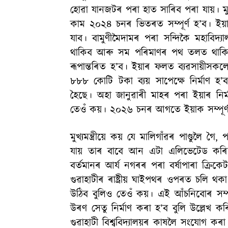
হোৱা যানজটৰ পৰা হাত সাৰিব পৰা যায়। মুখ্
কাম ২০২৪ চনৰ ভিতৰত সম্পূৰ্ণ হ’ব। ইয়
যাব। বামুণীমৈদামৰ পৰা সন্দিকৈ মহাবিদ্
থাকিব আৰু সম পৰিমাণৰ পথ তলত থাকিব। 
ৰূপান্তৰিত হ’ব। ইয়াৰ ফলত ব্যৱসায়ীসকলে 
৮৮৮ কোটি টকা ব্যয় সাপেক্ষে নির্মাণ হ’
হৈছে। অহা জানুৱাৰী মাহৰ পৰা ইয়াৰ নিৰ্ম
তেওঁ কয়। ২০২৬ চনৰ আগতে ইয়াক সম্পূৰ্ণ কৰা
মুখ্যমন্ত্ৰীয়ে কয় যে মালিগাঁৱৰ পাণ্ডুলৈ গৈ
যায় তাৰ বাবে আন এটা এলিভেটেড কৰিড
বৰ্তমানৰ আৰ্য নগৰৰ পৰা বৰ্ষাপাৰা ক্ৰিক
গুৱাহাটীৰ ৰাষ্ট্ৰীয় ঘাইপথৰ ওপৰত চলি থ
উঠিব বুলিও তেওঁ কয়। এই আঁচনিবোৰ সম্প
উৰণ সেতু নিৰ্মাণ কৰা হ’ব বুলি উল্লেখ কৰি 
গুৱাহাটী বিশ্ববিদ্যালয়ৰ কাষলৈ সংযোগ ক