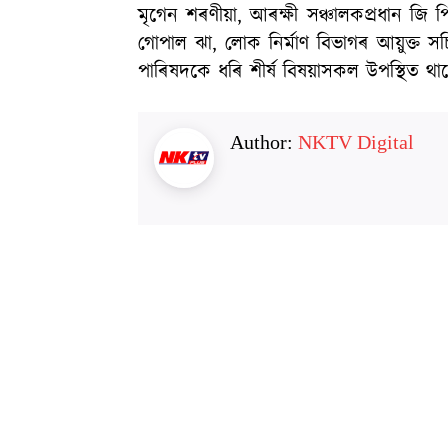
মৃগেন শৰণীয়া, আৰক্ষী সঞ্চালকপ্ৰধান জি পি
গোপাল ঝা, লোক নিৰ্মাণ বিভাগৰ আয়ুক্ত সচিব
পাৰিষদকে ধৰি শীৰ্ষ বিষয়াসকল উপস্থিত থা
Author:
NKTV Digital