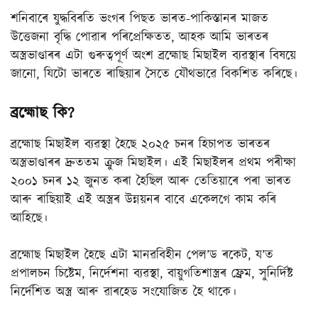
শনিবাৰে যুদ্ধবিৰতি ভংগৰ পিছত ভাৰত-পাকিস্তানৰ মাজত
উত্তেজনা বৃদ্ধি পোৱাৰ পৰিপ্ৰেক্ষিতত, আহক আমি ভাৰতৰ
অস্ত্ৰভাণ্ডাৰৰ এটা গুৰুত্বপূৰ্ণ অংশ ব্ৰহ্মোছ মিছাইল ব্যৱস্থাৰ বিষয়ে
জানো, যিটো ভাৰতে ৰাছিয়াৰ সৈতে যৌথভাৱে বিকশিত কৰিছে।
ব্ৰহ্মোছ কি?
ব্ৰহ্মোছ মিছাইল ব্যৱস্থা হৈছে ২০২৫ চনৰ হিচাপত ভাৰতৰ
অস্ত্ৰভাণ্ডাৰৰ দ্ৰুততম ক্ৰুজ মিছাইল। এই মিছাইলৰ প্ৰথম পৰীক্ষা
২০০১ চনৰ ১২ জুনত কৰা হৈছিল আৰু তেতিয়াৰে পৰা ভাৰত
আৰু ৰাছিয়াই এই অস্ত্ৰৰ উন্নয়নৰ বাবে একেলগে কাম কৰি
আহিছে।
ব্ৰহ্মোছ মিছাইল হৈছে এটা মানৱবিহীন পেল’ড ৰকেট, য’ত
প্ৰপালচন চিষ্টেম, নিৰ্দেশনা ব্যৱস্থা, বায়ুগতিশাস্ত্ৰৰ ফ্ৰেম, সুনিৰ্দিষ্ট
নিৰ্দেশিত অস্ত্ৰ আৰু ৱাৰহেড সংযোজিত হৈ থাকে।