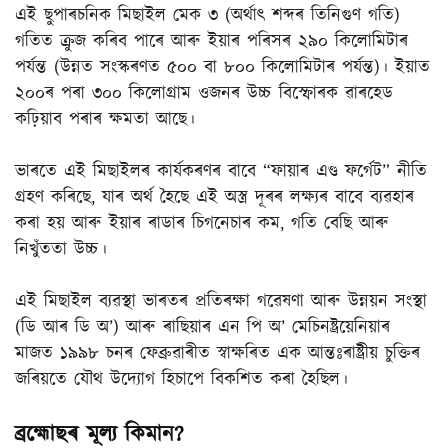
এই ছুপাৰচনিক মিছাইল মেক ৩ (অৰ্থাৎ শব্দৰ তিনিগুণ গতি)
গতিত ক্ৰুজ কৰিব পাৰে আৰু ইয়াৰ পৰিসৰ ২৯০ কিলোমিটাৰ
পৰ্যন্ত (উন্নত সংস্কৰণত ৫০০ বা ৮০০ কিলোমিটাৰ পৰ্যন্ত)। ইয়াত
২০০ৰ পৰা ৩০০ কিলোগ্ৰাম ওজনৰ উচ্চ বিস্ফোৰক ৱাৰহেড
কঢ়িয়াব পৰাৰ ক্ষমতা আছে।
ভাৰতে এই মিছাইলৰ কাৰ্যকৰণৰ বাবে “ফায়াৰ এণ্ড ফৰ্গেট” নীতি
গ্ৰহণ কৰিছে, যাৰ অৰ্থ হৈছে এই অস্ত্ৰ দূৰৰ লক্ষ্যৰ বাবে ব্যৱহাৰ
কৰা হয় আৰু ইয়াৰ ৰাডাৰ চিগনেচাৰ কম, গতি বেছি আৰু
নিখুঁততা উচ্চ।
এই মিছাইল ব্যৱস্থা ভাৰতৰ প্ৰতিৰক্ষা গৱেষণা আৰু উন্নয়ন সংস্থা
(ডি আৰ ডি অ’) আৰু ৰাছিয়াৰ এন পি অ’ মেচিনষ্ট্ৰয়েনিয়াৰ
মাজত ১৯৯৮ চনৰ ফেব্ৰুৱাৰীত স্বাক্ষৰিত এক আন্তঃৰাষ্ট্ৰীয় চুক্তিৰ
জৰিয়তে যৌথ উদ্যোগ হিচাপে বিকশিত কৰা হৈছিল।
ব্ৰহ্মোছৰ মূল্য কিমান?