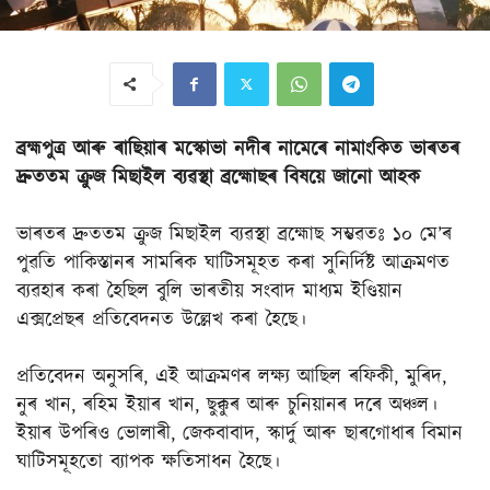
ব্ৰহ্মপুত্ৰ আৰু ৰাছিয়াৰ
মস্কোভা নদীৰ নামেৰে নামাংকিত ভাৰতৰ
দ্ৰুততম ক্ৰুজ মিছাইল ব্যৱস্থা ব্ৰহ্মোছৰ বিষয়ে জানো আহক
ভাৰতৰ দ্ৰুততম ক্ৰুজ মিছাইল ব্যৱস্থা ব্ৰহ্মোছ সম্ভৱতঃ ১০ মে’ৰ
পুৱতি পাকিস্তানৰ সামৰিক ঘাটিসমূহত কৰা সুনিৰ্দিষ্ট আক্ৰমণত
ব্যৱহাৰ কৰা হৈছিল বুলি ভাৰতীয় সংবাদ মাধ্যম ইণ্ডিয়ান
এক্সপ্ৰেছৰ প্ৰতিবেদনত উল্লেখ কৰা হৈছে।
প্ৰতিবেদন অনুসৰি, এই আক্ৰমণৰ লক্ষ্য আছিল ৰফিকী, মুৰিদ,
নুৰ খান, ৰহিম ইয়াৰ খান, ছুক্কুৰ আৰু চুনিয়ানৰ দৰে অঞ্চল।
ইয়াৰ উপৰিও ভোলাৰী, জেকবাবাদ, স্কাৰ্দু আৰু ছাৰগোধাৰ বিমান
ঘাটিসমূহতো ব্যাপক ক্ষতিসাধন হৈছে।