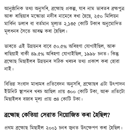
আনুষ্ঠানিক তথ্য অনুসৰি, ব্ৰহ্মোছ প্ৰকল্প, যাৰ নাম ভাৰতৰ ব্ৰহ্মপুত্ৰ
আৰু ৰাছিয়াৰ মস্কোভা নদীৰ নামেৰে ৰখা হৈছে, ২৫০ মিলিয়ন
মাৰ্কিন ডলাৰ বা বৰ্তমান মূল্যত ২,১৩৫ কোটি টকাৰ অনুমোদিত
মূলধনৰ সৈতে আৰম্ভ কৰা হৈছিল।
ভাৰতে এই উন্নয়নৰ বাবে ৫০.৫% অৰিহণা যোগাইছিল, আৰু
ৰাছিয়াই বাকী ৪৯.৫% অৰিহণা যোগাইছিল, ১৯৯৮ চনত। কিন্তু
ব্ৰহ্মোছ মিছাইলৰ উন্নয়নৰ সঠিক খৰচৰ তথ্য প্ৰকাশ কৰা হোৱা
নাই।
বিভিন্ন সংবাদ মাধ্যমৰ প্ৰতিবেদন অনুসৰি, ব্ৰহ্মোছৰ এটা উৎপাদন
ইউনিট স্থাপনৰ খৰচ আছিল প্ৰায় ৩০০ কোটি টকা, আৰু প্ৰতিটো
মিছাইলৰ বজাৰ মূল্য প্ৰায় ৩৪ কোটি টকা।
ব্ৰহ্মোছ কেতিয়া সেৱাত নিয়োজিত কৰা হৈছিল?
প্ৰথম ব্ৰহ্মোছ মিছাইল ২০০১ চনৰ জুনত উৎক্ষেপণ কৰা হৈছিল।