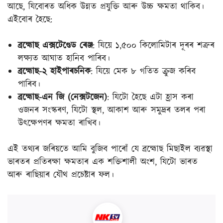
আছে, যিবোৰত অধিক উন্নত প্ৰযুক্তি আৰু উচ্চ ক্ষমতা থাকিব।
এইবোৰ হৈছে:
ব্ৰহ্মোছ এক্সটেণ্ডেড ৰেঞ্জ
: যিয়ে ১,৫০০ কিলোমিটাৰ দূৰৰ শত্ৰুৰ
লক্ষ্যত আঘাত হানিব পাৰিব।
ব্ৰহ্মোছ-২ হাইপাৰচনিক
: যিয়ে মেক ৮ গতিত ক্ৰুজ কৰিব
পাৰিব।
ব্ৰহ্মোছ-এন জি (নেক্সটজেন)
: যিটো হৈছে এটা হ্ৰাস কৰা
ওজনৰ সংস্কৰণ, যিটো স্থল, আকাশ আৰু সমুদ্ৰৰ তলৰ পৰা
উৎক্ষেপণৰ ক্ষমতা ৰাখিব।
এই তথ্যৰ জৰিয়তে আমি বুজিব পাৰোঁ যে ব্ৰহ্মোছ মিছাইল ব্যৱস্থা
ভাৰতৰ প্ৰতিৰক্ষা ক্ষমতাৰ এক শক্তিশালী অংশ, যিটো ভাৰত
আৰু ৰাছিয়াৰ যৌথ প্ৰচেষ্টাৰ ফল।