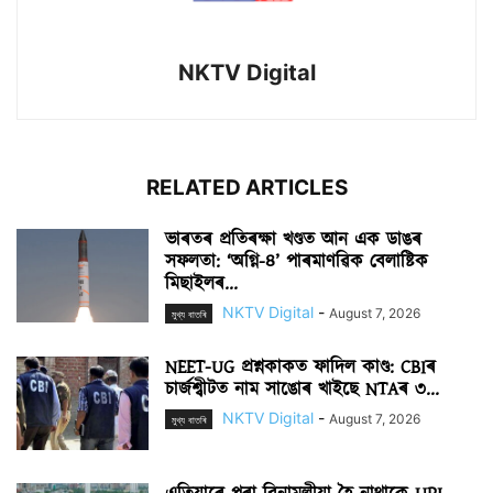
NKTV Digital
RELATED ARTICLES
ভাৰতৰ প্ৰতিৰক্ষা খণ্ডত আন এক ডাঙৰ
সফলতা: ‘অগ্নি-৪’ পাৰমাণৱিক বেলাষ্টিক
মিছাইলৰ...
NKTV Digital
-
August 7, 2026
মুখ্য বাতৰি
NEET-UG প্ৰশ্নকাকত ফাদিল কাণ্ড: CBIৰ
চাৰ্জশ্বীটত নাম সাঙোৰ খাইছে NTAৰ ৩...
NKTV Digital
-
August 7, 2026
মুখ্য বাতৰি