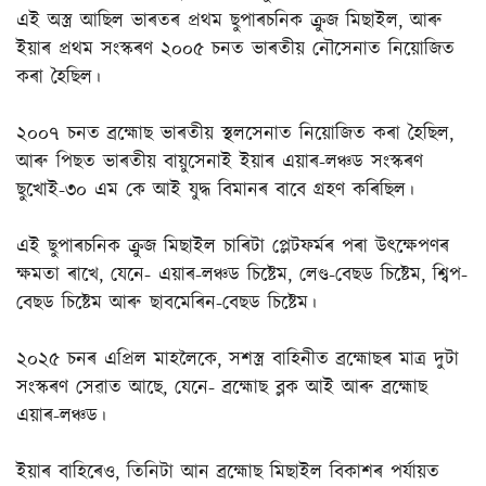
এই অস্ত্ৰ আছিল ভাৰতৰ প্ৰথম ছুপাৰচনিক ক্ৰুজ মিছাইল, আৰু
ইয়াৰ প্ৰথম সংস্কৰণ ২০০৫ চনত ভাৰতীয় নৌসেনাত নিয়োজিত
কৰা হৈছিল।
২০০৭ চনত ব্ৰহ্মোছ ভাৰতীয় স্থলসেনাত নিয়োজিত কৰা হৈছিল,
আৰু পিছত ভাৰতীয় বায়ুসেনাই ইয়াৰ এয়াৰ-লঞ্চড সংস্কৰণ
ছুখোই-৩০ এম কে আই যুদ্ধ বিমানৰ বাবে গ্ৰহণ কৰিছিল।
এই ছুপাৰচনিক ক্ৰুজ মিছাইল চাৰিটা প্লেটফৰ্মৰ পৰা উৎক্ষেপণৰ
ক্ষমতা ৰাখে, যেনে- এয়াৰ-লঞ্চড চিষ্টেম, লেণ্ড-বেছড চিষ্টেম, শ্বিপ-
বেছড চিষ্টেম আৰু ছাবমেৰিন-বেছড চিষ্টেম।
২০২৫ চনৰ এপ্ৰিল মাহলৈকে, সশস্ত্ৰ বাহিনীত ব্ৰহ্মোছৰ মাত্ৰ দুটা
সংস্কৰণ সেৱাত আছে, যেনে- ব্ৰহ্মোছ ব্লক আই আৰু ব্ৰহ্মোছ
এয়াৰ-লঞ্চড।
ইয়াৰ বাহিৰেও, তিনিটা আন ব্ৰহ্মোছ মিছাইল বিকাশৰ পৰ্যায়ত