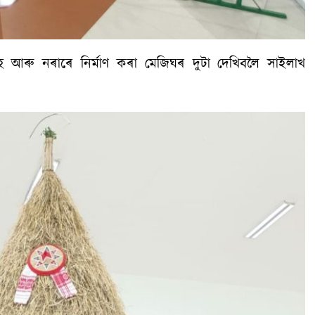
হ আৰু নৰাৰে নিৰ্মাণ কৰা মেজিঘৰ দুটা দেখিবলৈ সাইলাখ