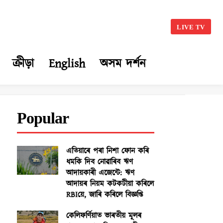
LIVE TV
ক্ৰীড়া
English
অসম দৰ্শন
Popular
এতিয়াৰে পৰা নিশা ফোন কৰি
ধমকি দিব নোৱাৰিব ঋণ
আদায়কাৰী এজেন্টে: ঋণ
আদায়ৰ নিয়ম কটকটীয়া কৰিলে
RBIয়ে, জাৰি কৰিলে বিজ্ঞপ্তি
কেলিফৰ্ণিয়াত ভাৰতীয় মূলৰ