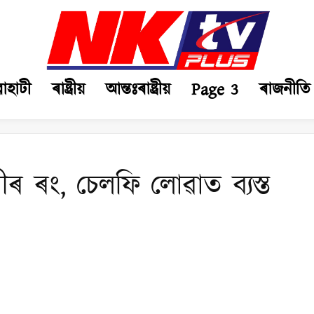
ৱাহাটী
ৰাষ্ট্ৰীয়
আন্তঃৰাষ্ট্ৰীয়
Page 3
ৰাজনীতি
ৰ ৰং, চেলফি লোৱাত ব্যস্ত