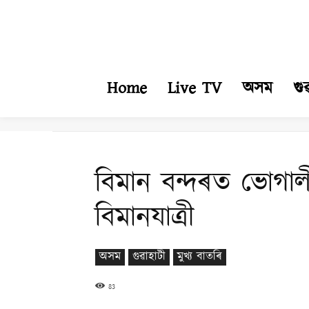
Home
Live TV
অসম
গু
বিমান বন্দৰত ভোগালী
বিমানযাত্ৰী
অসম
গুৱাহাটী
মুখ্য বাতৰি
83