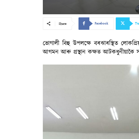
Facebook
Tw
Share
ভোগালী বিহু উপলক্ষে বৰঝাৰস্থিত লোকপ্ৰ
আগমন আৰু প্ৰস্থান কক্ষত আটকধুনীয়াকৈ স