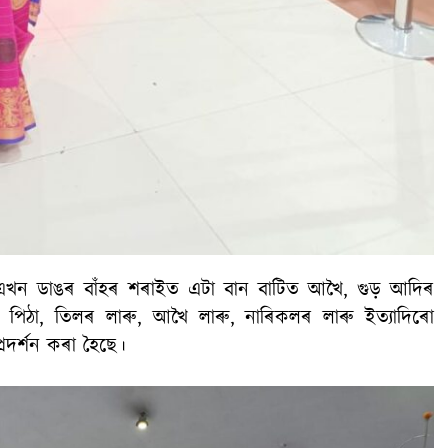
 এখন ডাঙৰ বাঁহৰ শৰাইত এটা বান বাটিত আখৈ, গুড় আদিৰ
ল পিঠা, তিলৰ লাৰু, আখৈ লাৰু, নাৰিকলৰ লাৰু ইত্যাদিৰো
প্ৰদৰ্শন কৰা হৈছে।