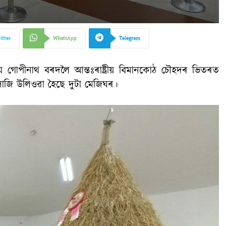
itter
WhatsApp
Telegram
িয় গোপীনাথ বৰদলৈ আন্তঃৰাষ্ট্ৰীয় বিমানকোঠ চৌহদৰ ভিতৰত
াজি উলিওৱা হৈছে দুটা মেজিঘৰ।