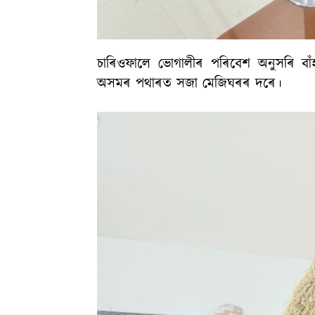
চাৰিওফালে ভোগালীৰ পৰিবেশ অনুসৰি বাঁ
অসমৰ পথাৰত সজা মেজিঘৰৰ দৰে।