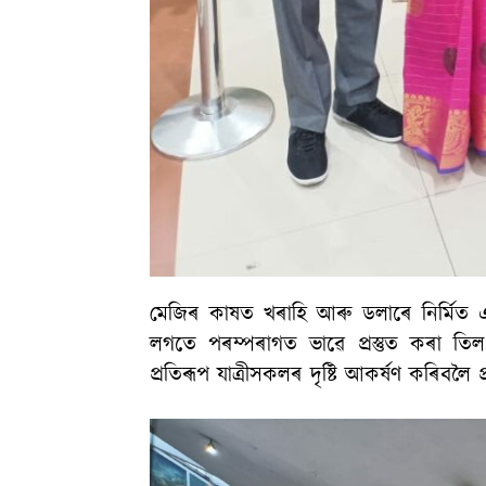
মেজিৰ কাষত খৰাহি আৰু ডলাৰে নিৰ্মিত
লগতে পৰম্পৰাগত ভাৱে প্ৰস্তুত কৰা তি
প্ৰতিৰূপ যাত্ৰীসকলৰ দৃষ্টি আকৰ্ষণ কৰিবলৈ 