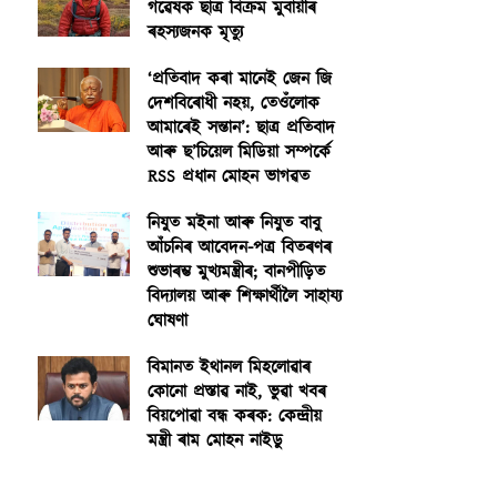
গৱেষক ছাত্ৰ বিক্ৰম মুবায়ীৰ
ৰহস্যজনক মৃত্যু
‘প্ৰতিবাদ কৰা মানেই জেন জি
দেশবিৰোধী নহয়, তেওঁলোক
আমাৰেই সন্তান’: ছাত্ৰ প্ৰতিবাদ
আৰু ছ’চিয়েল মিডিয়া সম্পৰ্কে
RSS প্ৰধান মোহন ভাগৱত
নিযুত মইনা আৰু নিযুত বাবু
আঁচনিৰ আবেদন-পত্ৰ বিতৰণৰ
শুভাৰম্ভ মুখ্যমন্ত্ৰীৰ; বানপীড়িত
বিদ্যালয় আৰু শিক্ষাৰ্থীলৈ সাহায্য
ঘোষণা
বিমানত ইথানল মিহলোৱাৰ
কোনো প্ৰস্তাৱ নাই, ভুৱা খবৰ
বিয়পোৱা বন্ধ কৰক: কেন্দ্ৰীয়
মন্ত্ৰী ৰাম মোহন নাইডু