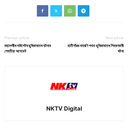
Previous article
Next article
মহানগৰীৰ লাষ্টগেটৰ ছুৰিকাঘাতৰ ঘটনাৰ
হাতীগাঁৱৰ নাহৰণি পথত ছুৰিকাঘাতৰ শিহৰণকাৰী
শেহতীয়া আপডেট
ঘটনা
NKTV Digital