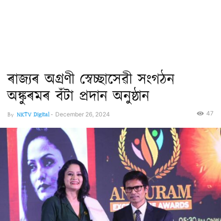
ৰাজ্যৰ অগ্ৰণী স্বেচ্ছাসেৱী সংগঠন
অঙ্কুৰমৰ বঁটা প্ৰদান অনুষ্ঠান
47
By
NKTV Digital
-
December 26, 2024