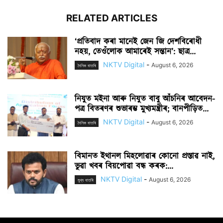
RELATED ARTICLES
‘প্ৰতিবাদ কৰা মানেই জেন জি দেশবিৰোধী
নহয়, তেওঁলোক আমাৰেই সন্তান’: ছাত্ৰ...
NKTV Digital
-
August 6, 2026
দৈনিক বাতৰি
নিযুত মইনা আৰু নিযুত বাবু আঁচনিৰ আবেদন-
পত্ৰ বিতৰণৰ শুভাৰম্ভ মুখ্যমন্ত্ৰীৰ; বানপীড়িত...
NKTV Digital
-
August 6, 2026
দৈনিক বাতৰি
বিমানত ইথানল মিহলোৱাৰ কোনো প্ৰস্তাৱ নাই,
ভুৱা খবৰ বিয়পোৱা বন্ধ কৰক:...
NKTV Digital
-
August 6, 2026
মুখ্য বাতৰি