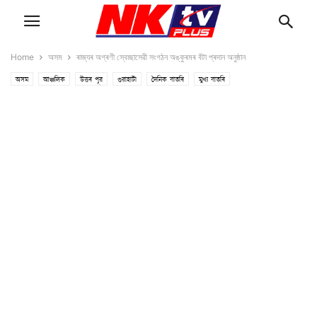
Home
অসম
ৰাজ্যৰ অগ্ৰণী স্বেচ্ছাসেৱী সংগঠন অঙ্কুৰমৰ বঁটা প্ৰদান অনুষ্ঠান
অসম
আঞ্চলিক
উত্তৰ পূৱ
গুৱাহাটী
দৈনিক বাতৰি
মুখ্য বাতৰি