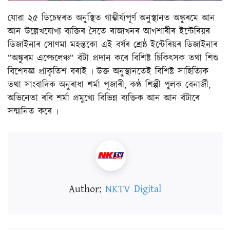
যোৱা ২৫ ডিচেম্বৰত অনুস্থিত গাম্ভীৰ্য্যপূৰ্ণ অনুস্থানত অঙ্কুৰমে আন
আন উল্লেখযোগ্য ব্যক্তিৰ সৈতে ৰাজ্যখনৰ আগশাৰীৰ ইন্টেৰিয়ৰ
ডিজাইনাৰ সোণমা মহন্তকো এই বৰ্ষৰ শ্ৰেষ্ঠ ইন্টেৰিয়ৰ ডিজাইনাৰ
“অঙ্কুৰম এক্চেলেঞ্চ“ বঁটা প্ৰদান কৰে বিশিষ্ট চিকিৎসক তথা শিশু
বিশেষজ্ঞ প্ৰাকৃতিশ বৰাই ৷ উক্ত অনুস্থানতেই বিশিষ্ট সাহিত্যিক
তথা সাংবাদিক অনুৰাধা শৰ্মা পূজাৰী, কণ্ঠ শিল্পী পুলক বেনাৰ্জী,
অভিনেতা ৰবি শৰ্মা প্ৰমুখ্যে বিভিন্ন ব্যক্তিক আন আন বঁটাৰে
সন্মানিত কৰে ৷
Author:
NKTV Digital