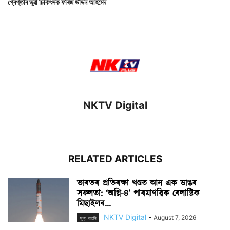
গ্ৰেপ্তাৰ ভুৱা চিকিৎসক ফৰিজ উদ্দিন আহমেদ
NKTV Digital
RELATED ARTICLES
ভাৰতৰ প্ৰতিৰক্ষা খণ্ডত আন এক ডাঙৰ
সফলতা: ‘অগ্নি-৪’ পাৰমাণৱিক বেলাষ্টিক
মিছাইলৰ...
NKTV Digital
-
August 7, 2026
মুখ্য বাতৰি