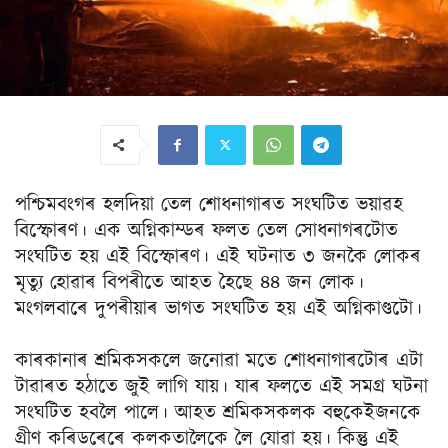
পশ্চিমবংগৰ হলদিয়া তেল শোধনাগাৰত সংঘটিত ভয়াৱহ
বিস্ফোৰণ। এক অগ্নিকাম্ডৰ ফলত তেল সোধনাগৰটোত
সংঘটিত হয় এই বিস্ফোৰণ। এই ঘটনাত ৩ জনকৈ লোকৰ
মৃত্যু হোৱাৰ বিপৰীতে আহত হৈছে ৪৪ জন লোক।
মংগলবাৰে দুপৰীয়াৰ ভাগত সংঘটিত হয় এই অগ্নিকাণ্ডটো।
কাৰকানাৰ শ্ৰমিকসকলে জনোৱা মতে শোধনাগাৰটোৰ এটা
টাৱাৰত হঠাতে জুই লাগি যায়। যাৰ ফলতে এই সমগ্ৰ ঘটনা
সংঘটিত হবলৈ পালে। আহত শ্ৰমিকসকলক বহুকেইজনকে
গ্ৰীণ কৰিডৰেৰে কলকতালৈকে লৈ যোৱা হয়। কিন্তু এই