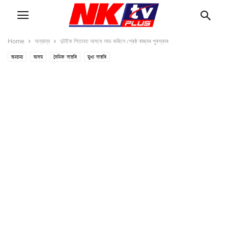
Home
অন্যান্য
দুটাকৈ শিতানত অসমে লাভ কৰিলে শ্ৰেষ্ঠ ৰাজ্যৰ পুৰস্কাৰ
অন্যান্য
অসম
দৈনিক বাতৰি
মুখ্য বাতৰি