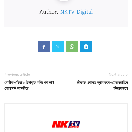
Author:
NKTV Digital
Previous article
Next article
দোষীক এতিয়াও চিনাক্ত কৰিব পৰা নাই
জীৱনত এবাৰহে স্নান কৰে এই জনজাতিৰ
গোলাঘাট আৰক্ষীয়ে
মহিলাসকলে