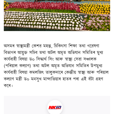
অসমৰ স্বাস্থ্যমন্ত্ৰী কেশৱ মহন্ত, চিকিৎসা শিক্ষা তথা গৱেষণা
বিভাগৰ আয়ুক্ত সচিব তথা অটল অমৃত অভিযান সমিতিৰ মুখ্য
কাৰ্যবাহী বিষয়া ড০ সিদ্ধাৰ্থ সিং আৰু স্বাস্থ্য সেৱা সঞ্চালক
(পৰিয়াল কল্যাণ) তথা অটল অমৃত অভিযান সমিতিৰ উপমুখ্য
কাৰ্যবাহী বিষয়া কমলজিৎ তালুকদাৰে কেন্দ্ৰীয় স্বাস্থ্য আৰু পৰিয়াল
কল্যাণ মন্ত্ৰী ড০ মনসুখ মান্দাভিয়াৰ হাতৰ পৰা এই বঁটা গ্ৰহণ
কৰে।