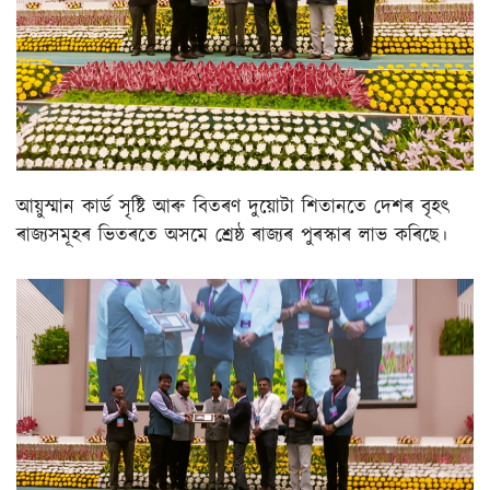
আয়ুস্মান কাৰ্ড সৃষ্টি আৰু বিতৰণ দুয়োটা শিতানতে দেশৰ বৃহৎ
ৰাজ্যসমূহৰ ভিতৰতে অসমে শ্ৰেষ্ঠ ৰাজ্যৰ পুৰস্কাৰ লাভ কৰিছে।