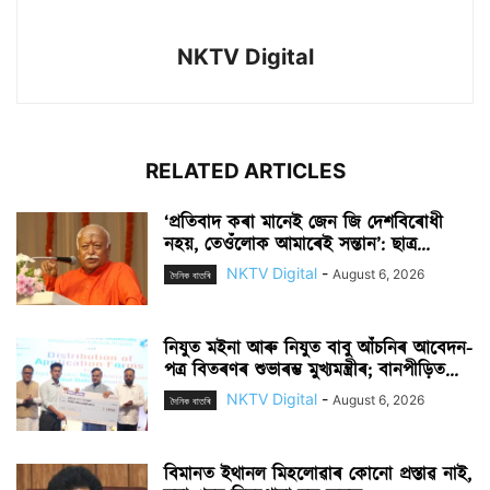
NKTV Digital
RELATED ARTICLES
‘প্ৰতিবাদ কৰা মানেই জেন জি দেশবিৰোধী
নহয়, তেওঁলোক আমাৰেই সন্তান’: ছাত্ৰ...
NKTV Digital
-
August 6, 2026
দৈনিক বাতৰি
নিযুত মইনা আৰু নিযুত বাবু আঁচনিৰ আবেদন-
পত্ৰ বিতৰণৰ শুভাৰম্ভ মুখ্যমন্ত্ৰীৰ; বানপীড়িত...
NKTV Digital
-
August 6, 2026
দৈনিক বাতৰি
বিমানত ইথানল মিহলোৱাৰ কোনো প্ৰস্তাৱ নাই,