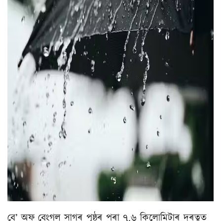
বে’ অফ বেংগল সাগৰ পৃষ্ঠৰ পৰা ৭.৬ কিলোমিটাৰ দূৰত্বত