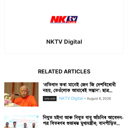
NKTV Digital
RELATED ARTICLES
‘প্ৰতিবাদ কৰা মানেই জেন জি দেশবিৰোধী
নহয়, তেওঁলোক আমাৰেই সন্তান’: ছাত্ৰ...
NKTV Digital
-
August 6, 2026
দৈনিক বাতৰি
নিযুত মইনা আৰু নিযুত বাবু আঁচনিৰ আবেদন-
পত্ৰ বিতৰণৰ শুভাৰম্ভ মুখ্যমন্ত্ৰীৰ; বানপীড়িত...