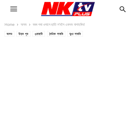
Home
অসম
ঘৰৰ পৰা ওলালে ছাতি ল’বলৈ একদম নাপাহৰিব!
অসম
উত্তৰ পূৱ
গুৱাহাটী
দৈনিক বাতৰি
মুখ্য বাতৰি