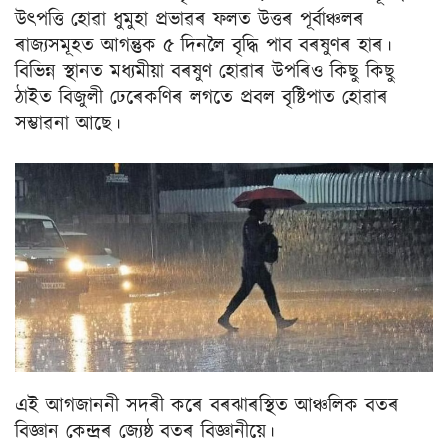
উৎপত্তি হোৱা ধুমুহা প্ৰভাৱৰ ফলত উত্তৰ পূৰ্বাঞ্চলৰ
ৰাজ্যসমূহত আগন্তুক ৫ দিনলৈ বৃদ্ধি পাব বৰষুণৰ হাৰ।
বিভিন্ন স্থানত মধ্যমীয়া বৰষুণ হোৱাৰ উপৰিও কিছু কিছু
ঠাইত বিজুলী ঢেৰেকণিৰ লগতে প্ৰবল বৃষ্টিপাত হোৱাৰ
সম্ভাৱনা আছে।
এই আগজাননী সদৰী কৰে বৰঝাৰস্থিত আঞ্চলিক বতৰ
বিজ্ঞান কেন্দ্ৰৰ জ্যেষ্ঠ বতৰ বিজ্ঞানীয়ে।