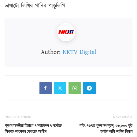
ভাষাটো লিখিব পাৰিব পাণ্ডুলিপি
Author:
NKTV Digital
Previous article
Next article
প্ৰথম অসমীয়া হিচাপে ৭ মহাদেশৰ ৭ সৰ্বোচ্চ
বয়িং ৭৩৭ত পুনৰ অথন্তৰ; ২৬,০০০ ফুট
শিখৰত আৰোহণ হেদায়েৎ আলীৰ
তললৈ নামি আহিল বিমান