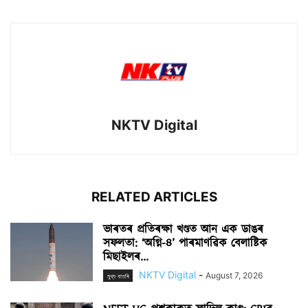
NKTV Digital
RELATED ARTICLES
ভাৰতৰ প্ৰতিৰক্ষা খণ্ডত আন এক ডাঙৰ
সফলতা: ‘অগ্নি-৪’ পাৰমাণৱিক বেলাষ্টিক
মিছাইলৰ...
NKTV Digital
-
August 7, 2026
মুখ্য বাতৰি