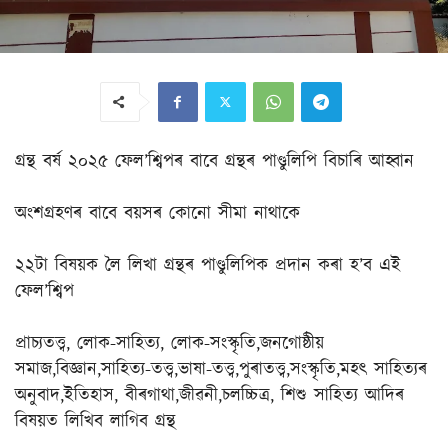
গ্ৰন্থ বৰ্ষ ২০২৫ ফেল’শ্বিপৰ বাবে গ্ৰন্থৰ পাণ্ডুলিপি বিচাৰি আহ্বান
অংশগ্ৰহণৰ বাবে বয়সৰ কোনো সীমা নাথাকে
২২টা বিষয়ক লৈ লিখা গ্ৰন্থৰ পাণ্ডুলিপিক প্ৰদান কৰা হ’ব এই
ফেল’শ্বিপ
প্ৰাচ্যতত্ত্ব, লোক-সাহিত্য, লোক-সংস্কৃতি,জনগোষ্ঠীয়
সমাজ,বিজ্ঞান,সাহিত্য-তত্ত্ব,ভাষা-তত্ত্ব,পুৰাতত্ত্ব,সংস্কৃতি,মহৎ সাহিত্যৰ
অনুবাদ,ইতিহাস, বীৰগাথা,জীৱনী,চলচ্চিত্ৰ, শিশু সাহিত্য আদিৰ
বিষয়ত লিখিব লাগিব গ্ৰন্থ