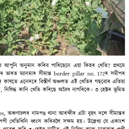
খি আপুনি অনুমান কৰিব পাৰিছেনে এয়া কিহৰ খেতি? প্ৰথমে
ৰ ভাৰত ম্যানমাৰ সীমান্ত border pillar no. 172ৰ সমীপৰ
াঁৱৰ কাষতে এনেদৰে বিস্তীৰ্ণ অঞ্চলত এই খেতিৰ গছবোৰ এতিয়া
, নিষিদ্ধ কানি খেতি কৰিছে অবৈধ নাগৰিকে। ৩ হেক্টৰ ভূমিত
s, অৰুণাচলৰ নামপঙ থানা আৰক্ষীৰ এটা বৃহৎ দলে সীমান্তৰ
পপী খেতিখিনি ধ্বংস কৰিবলৈ সক্ষম হয়। উল্লেখ্য যে একাংশ