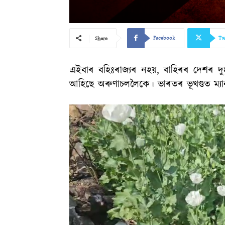
Facebook
Tw
Share
এইবাৰ বহিঃৰাজ্যৰ নহয়, বাহিৰৰ দেশৰ দু
আহিছে অৰুণাচললৈকে। ভাৰতৰ ভূখণ্ডত ম্য