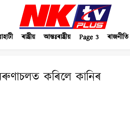
ৱাহাটী
ৰাষ্ট্ৰীয়
আন্তঃৰাষ্ট্ৰীয়
Page 3
ৰাজনীতি
 অৰুণাচলত কৰিলে কানিৰ