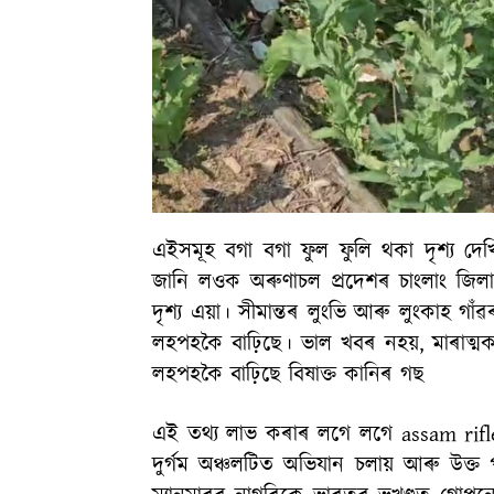
এইসমূহ বগা বগা ফুল ফুলি থকা দৃশ্য দে
জানি লওক অৰুণাচল প্ৰদেশৰ চাংলাং জিলা
দৃশ্য এয়া। সীমান্তৰ লুংভি আৰু লুংকাহ গ
লহপহকৈ বাঢ়িছে। ভাল খবৰ নহয়, মাৰাত্মক
লহপহকৈ বাঢ়িছে বিষাক্ত কানিৰ গছ
এই তথ্য লাভ কৰাৰ লগে লগে assam rifle
দুৰ্গম অঞ্চলটিত অভিযান চলায় আৰু উক্ত 