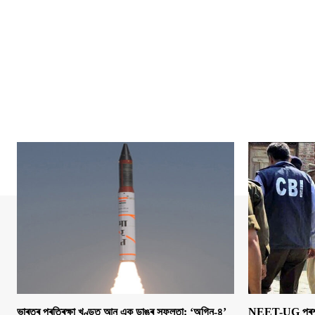
ভাৰতৰ প্ৰতিৰক্ষা খণ্ডত আন এক ডাঙৰ সফলতা: ‘অগ্নি-৪’
NEET-UG প্ৰশ্নক