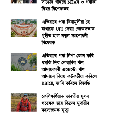
সাঙোৰ খাইছে NTAৰ ৩ গৰাকী
বিষয়-বিশেষজ্ঞৰ
এতিয়াৰে পৰা বিনামূলীয়া হৈ
নাথাকে UPI সেৱা! লোকসভাত
গৃহীত হ’ল নতুন সংশোধনী
বিধেয়ক
এতিয়াৰে পৰা নিশা ফোন কৰি
ধমকি দিব নোৱাৰিব ঋণ
আদায়কাৰী এজেন্টে: ঋণ
আদায়ৰ নিয়ম কটকটীয়া কৰিলে
RBIয়ে, জাৰি কৰিলে বিজ্ঞপ্তি
কেলিফৰ্ণিয়াত ভাৰতীয় মূলৰ
গৱেষক ছাত্ৰ বিক্ৰম মুবায়ীৰ
ৰহস্যজনক মৃত্যু