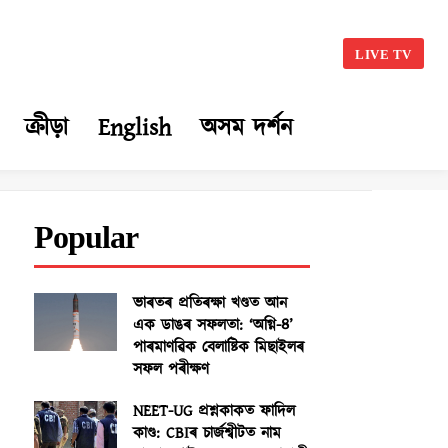
LIVE TV
ক্ৰীড়া
English
অসম দৰ্শন
Popular
ভাৰতৰ প্ৰতিৰক্ষা খণ্ডত আন
এক ডাঙৰ সফলতা: ‘অগ্নি-৪’
পাৰমাণৱিক বেলাষ্টিক মিছাইলৰ
সফল পৰীক্ষণ
NEET-UG প্ৰশ্নকাকত ফাদিল
কাণ্ড: CBIৰ চাৰ্জশ্বীটত নাম