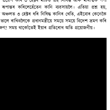
 প্ৰৱেশ কৰি ৩ হেক্টৰ মাটিত এই নিষিদ্ধ আৰু মাৰাত্মক পপী
ূপান্তৰ কৰিলেহেঁতেন কানি ব্যৱসায়লৈ। এতিয়া প্ৰশ্ন হয়,
া অঞ্চলত ৩ হেক্টৰ ধৰি নিষিদ্ধ কানিৰ খেতি, এইবোৰ কেনেকৈ
ালে ৰাখিবলৈকে প্ৰধানমন্ত্ৰীয়ে সময়ে সময়ে বিদেশ ভ্ৰমণ কৰি
ষণ? সময় থাকোঁতেই ইয়াৰ প্ৰতিৰোধ অতি প্ৰয়োজনীয়।