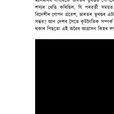
ম্যানমাৰৰ নাগৰিকে ভাৰতৰ ভূখণ্ডত গোপনে
শস্যৰ খেতি কৰিছিল, যি পৰৱৰ্তী সময়ত ৰ
বিদেশীৰ গোপন প্ৰৱেশ, ভাৰতৰ ভূখণ্ডৰ এট
সম্ভৱ? আন দেশৰ সৈতে কূটনৈতিক সম্পৰ্ক ভ
থকাৰ পিছতো এই অবৈধ আগ্ৰাসন কিহৰ লক্