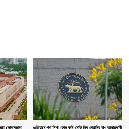
 সেৱা! লোকসভাত
এতিয়াৰে পৰা নিশা ফোন কৰি ধমকি দিব নোৱাৰিব ঋণ আদায়কাৰী