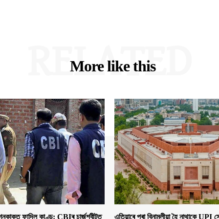
RELATED
More like this
াকত ফাদিল কাণ্ড: CBIৰ চাৰ্জশ্বীটত
এতিয়াৰে পৰা বিনামূলীয়া হৈ নাথাকে UPI