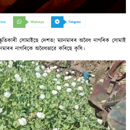
itter
WhatsApp
Telegram
ষ্কৃতিকাৰী সোমাইছে দেশত! ম্যানমাৰৰ অবৈধ নাগৰিক সোমাই
ানমাৰৰ নাগৰিকে অবৈধভাৱে কৰিছে কৃষি।