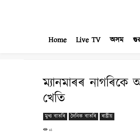
Home
Live TV
অসম
গু
ম্যানমাৰৰ নাগৰিকে
খেতি
মুখ্য বাতৰি
দৈনিক বাতৰি
ৰাষ্ট্ৰীয়
65