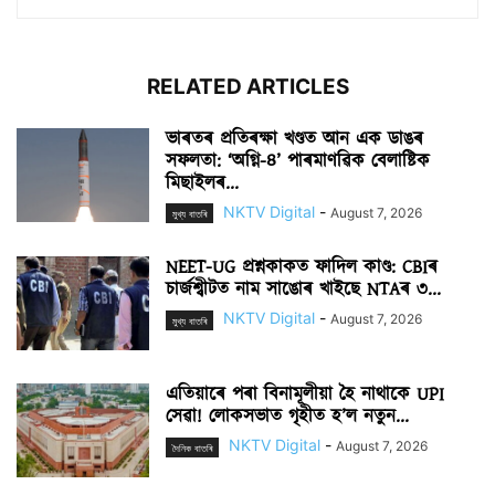
RELATED ARTICLES
ভাৰতৰ প্ৰতিৰক্ষা খণ্ডত আন এক ডাঙৰ
সফলতা: ‘অগ্নি-৪’ পাৰমাণৱিক বেলাষ্টিক
মিছাইলৰ...
NKTV Digital
-
August 7, 2026
মুখ্য বাতৰি
NEET-UG প্ৰশ্নকাকত ফাদিল কাণ্ড: CBIৰ
চাৰ্জশ্বীটত নাম সাঙোৰ খাইছে NTAৰ ৩...
NKTV Digital
-
August 7, 2026
মুখ্য বাতৰি
এতিয়াৰে পৰা বিনামূলীয়া হৈ নাথাকে UPI
সেৱা! লোকসভাত গৃহীত হ’ল নতুন...
NKTV Digital
-
August 7, 2026
দৈনিক বাতৰি