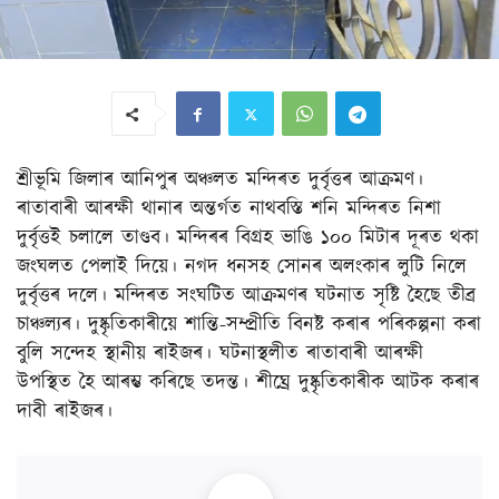
শ্ৰীভূমি জিলাৰ আনিপুৰ অঞ্চলত মন্দিৰত দুৰ্বৃত্তৰ আক্ৰমণ।
ৰাতাবাৰী আৰক্ষী থানাৰ অন্তৰ্গত নাথবস্তি শনি মন্দিৰত নিশা
দুৰ্বৃত্তই চলালে তাণ্ডব। মন্দিৰৰ বিগ্ৰহ ভাঙি ১০০ মিটাৰ দূৰত থকা
জংঘলত পেলাই দিয়ে। নগদ ধনসহ সোনৰ অলংকাৰ লুটি নিলে
দুৰ্বৃত্তৰ দলে। মন্দিৰত সংঘটিত আক্ৰমণৰ ঘটনাত সৃষ্টি হৈছে তীব্ৰ
চাঞ্চল্যৰ। দুষ্কৃতিকাৰীয়ে শান্তি-সম্প্ৰীতি বিনষ্ট কৰাৰ পৰিকল্পনা কৰা
বুলি সন্দেহ স্থানীয় ৰাইজৰ। ঘটনাস্থলীত ৰাতাবাৰী আৰক্ষী
উপস্থিত হৈ আৰম্ভ কৰিছে তদন্ত। শীঘ্ৰে দুষ্কৃতিকাৰীক আটক কৰাৰ
দাবী ৰাইজৰ।