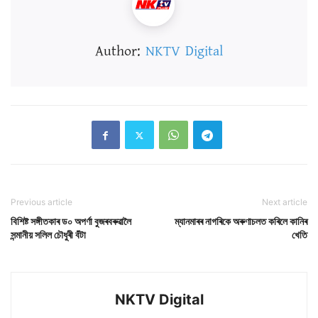
Author:
NKTV Digital
Previous article
Next article
বিশিষ্ট সঙ্গীতকাৰ ড০ অপৰ্ণা বুজৰবৰুৱালৈ
ম্যানমাৰৰ নাগৰিকে অৰুণাচলত কৰিলে কানিৰ
সন্মানীয় সলিল চৌধুৰী বঁটা
খেতি
NKTV Digital