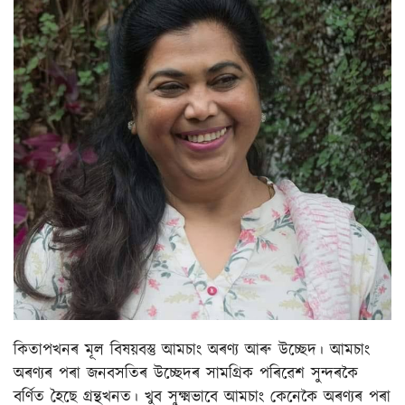
কিতাপখনৰ মূল বিষয়বস্তু আমচাং অৰণ্য আৰু উচ্ছেদ। আমচাং
অৰণ্যৰ পৰা জনবসতিৰ উচ্ছেদৰ সামগ্ৰিক পৰিৱেশ সুন্দৰকৈ
বৰ্ণিত হৈছে গ্ৰন্থখনত। খুব সুক্ষ্মভাবে আমচাং কেনেকৈ অৰণ্যৰ পৰা