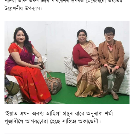
শদিয়া আৰু অৰুণাচলৰ পৰিৱেশৰ ওপৰত মেৰেংখনো অন্যতম
উল্লেখনীয় উপন্যাস।
‘ইয়াত এখন অৰণ্য আছিল’ গ্ৰন্থৰ বাবে অনুৰাধা শৰ্মা
পূজাৰীলৈ আগবঢ়োৱা হৈছে সাহিত্য অকাডেমী।