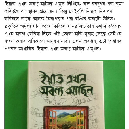
‘ইয়াত এখন অৰণ্য আছিল’ গ্ৰন্থত লিখিছে- ৰ’দ বৰষুণৰ পৰা ৰক্ষা
কৰিবলৈ বাসস্থানৰ প্ৰয়োজন। কিন্তু সেইবুলি নিজক নিৰাপদ
কৰিবলৈ জানো আনক নিৰাপত্তাৰ পৰা বঞ্চিত কৰাটো উচিত।
প্ৰকৃতিৰ অমূল্য দান ধ্বংস কৰিলে মানৱ সভ্যতাৰ উত্থান হ’বনে?
এখন অৰণ্য যেতিয়া নিজে গঢ়ি তোলা অতি দুৰূহ তেন্তে সেইখন
ধ্বংস কৰাৰ অধিকাৰো মানুহৰ নাই। এখন অৰণ্যৰ, এটা পাহাৰৰ
ওপৰত আধাৰিত ‘ইয়াত এখন অৰণ্য আছিল’ গ্ৰন্থখন।