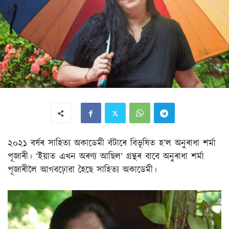
২০২১ বৰ্ষৰ সাহিত্য অকাডেমী বঁটাৰে বিভূষিত হ’ল অনুৰাধা শৰ্মা
পূজাৰী। ‘ইয়াত এখন অৰণ্য আছিল’ গ্ৰন্থৰ বাবে অনুৰাধা শৰ্মা
পূজাৰীলৈ আগবঢ়োৱা হৈছে সাহিত্য অকাডেমী।