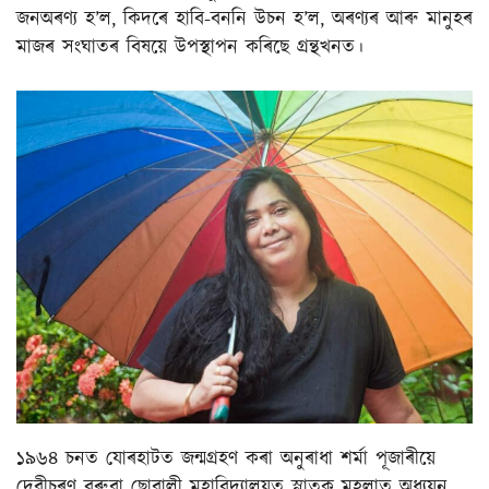
জনঅৰণ্য হ’ল, কিদৰে হাবি-বননি উচন হ’ল, অৰণ্যৰ আৰু মানুহৰ
মাজৰ সংঘাতৰ বিষয়ে উপস্থাপন কৰিছে গ্ৰন্থখনত।
১৯৬৪ চনত যোৰহাটত জন্মগ্ৰহণ কৰা অনুৰাধা শৰ্মা পূজাৰীয়ে
দেৱীচৰণ বৰুৱা ছোৱালী মহাবিদ্যালয়ত স্নাতক মহলাত অধ্যয়ন