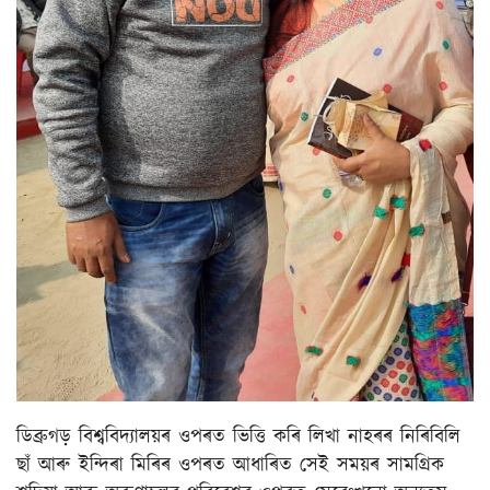
ডিব্ৰুগড় বিশ্ববিদ্যালয়ৰ ওপৰত ভিত্তি কৰি লিখা নাহৰৰ নিৰিবিলি
ছাঁ আৰু ইন্দিৰা মিৰিৰ ওপৰত আধাৰিত সেই সময়ৰ সামগ্ৰিক