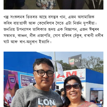
গল্প সংকলনৰ ভিতৰত আছে বসন্তৰ গান, এজন অসামাজিক
কবিৰ বায়’গ্ৰাফী আৰু কেথেৰিণাৰ সৈতে এটা নিৰ্জন দুপৰীয়া।
জনপ্ৰিয় উপন্যাসৰ তালিকাত হৃদয় এক বিজ্ঞাপন, এজন ঈশ্বৰৰ
সন্ধানত, কাঞ্চন, নীল প্ৰজাপতি, সোণ হৰিণৰ চেঁকুৰ, ব’ৰাগী নদীৰ
ঘাট আৰু ৰাগ-অনুৰাগ ইত্যাদি।