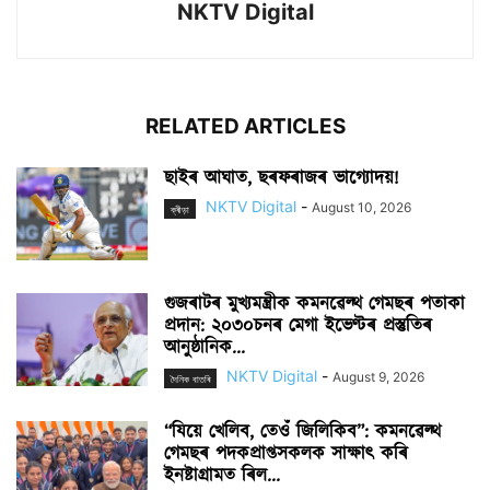
NKTV Digital
RELATED ARTICLES
ছাইৰ আঘাত, ছৰফৰাজৰ ভাগ্যোদয়!
NKTV Digital
-
August 10, 2026
ক্ৰীড়া
গুজৰাটৰ মুখ্যমন্ত্ৰীক কমনৱেল্থ গেমছৰ পতাকা
প্ৰদান: ২০৩০চনৰ মেগা ইভেণ্টৰ প্ৰস্তুতিৰ
আনুষ্ঠানিক...
NKTV Digital
-
August 9, 2026
দৈনিক বাতৰি
“যিয়ে খেলিব, তেওঁ জিলিকিব”: কমনৱেল্থ
গেমছৰ পদকপ্ৰাপ্তসকলক সাক্ষাৎ কৰি
ইনষ্টাগ্ৰামত ৰিল...