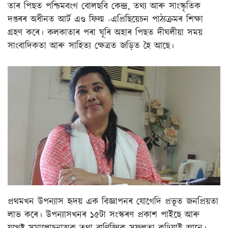
তাৰ পিছত পশ্চিমবংগ বোলছবি কেন্দ্ৰ, তথ্য আৰু সাংস্কৃতিক
দপ্তৰৰ অধীনত আৰ্ট এণ্ড ফিল্ম -এপ্ৰিছিয়েচন পাঠ্যক্ৰমৰ শিক্ষা
গ্ৰহণ কৰে। কলকাতাৰ পৰা ঘূৰি অহাৰ পিছত দীঘলীয়া সময়
সাংবাদিকতা আৰু সাহিত্য ক্ষেত্ৰত জড়িত হৈ আছে।
প্ৰথমখন উপন্যাস হৃদয় এক বিজ্ঞাপনৰ যোগেদি প্ৰভূত জনপ্ৰিয়তা
লাভ কৰে। উপন্যাসখনৰ ১৫টা সংস্কৰণ প্ৰকাশ পাইছে আৰু