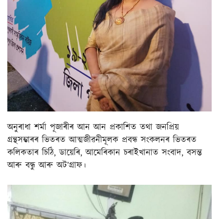
অনুৰাধা শৰ্মা পূজাৰীৰ আন আন প্ৰকাশিত তথা জনপ্ৰিয়
গ্ৰন্থসম্ভাৰৰ ভিতৰত আত্মজীৱনীমূলক প্ৰবন্ধ সংকলনৰ ভিতৰত
কলিকতাৰ চিঠি, ডায়েৰি, আমেৰিকান চৰাইখানাত সংবাদ, বসন্ত
আৰু বন্ধু আৰু অট’গ্ৰাফ।