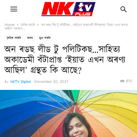
Home
দৈনিক বাতৰি
অন ৰডছ লীড টু পলিটিকছ…সাহিত্য অকাডেমী বঁটাপ্ৰাপ্ত ‘ইয়াত এখন অৰণ্য
আছিল’ গ্ৰন্থত...
দৈনিক বাতৰি
অসম
মুখ্য বাতৰি
অন ৰডছ লীড টু পলিটিকছ…সাহিত্য
অকাডেমী বঁটাপ্ৰাপ্ত ‘ইয়াত এখন অৰণ্য
আছিল’ গ্ৰন্থত কি আছে?
610
By
NKTV Digital
-
December 30, 2021