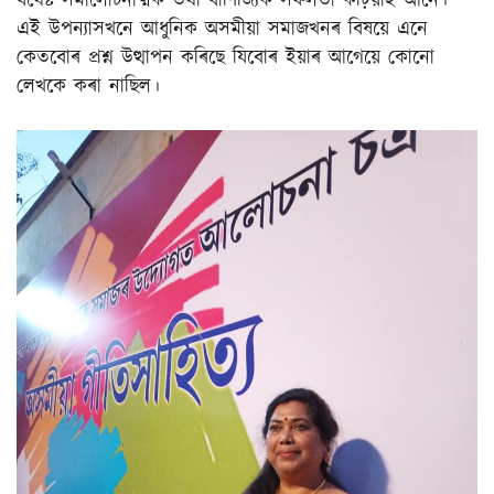
যথেষ্ট সমালোচনাত্মক তথা বাণিজ্যিক সফলতা কঢ়িয়াই আনে।
এই উপন্যাসখনে আধুনিক অসমীয়া সমাজখনৰ বিষয়ে এনে
কেতবোৰ প্ৰশ্ন উত্থাপন কৰিছে যিবোৰ ইয়াৰ আগেয়ে কোনো
লেখকে কৰা নাছিল।