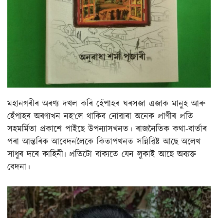
মহানগৰীৰ অৰণ্য দখল কৰি হেঁপাহৰ ঘৰসজা এজাক মানুহ আৰু
হেঁপাহৰ অৰণ্যখন নহ’লে থাকিব নোৱাৰা অনেক প্ৰাণীৰ প্ৰতি
সহমৰ্মিতা প্ৰকাশে পাইছে উপন্যাসখনত। ৰাজনৈতিক কথা-বাৰ্তাৰ
পৰা আন্তৰিক আবেদনলৈকে কিতাপখনত সন্নিৱিষ্ট আছে অলেখ
সাধুৰ দৰে কাহিনী৷ প্ৰতিটো বাক্যতে যেন লুকাই আছে অব্যক্ত
বেদনা।