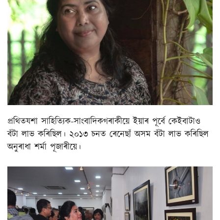
প্ৰথিতযশা সাহিত্যিক-সাংবাদিকগৰাকীয়ে ইয়াৰ পূৰ্বে কেইবাটাও
বঁটা লাভ কৰিছিল। ২০১৩ চনত ৰেনেছাঁ অসম বঁটা লাভ কৰিছিল
অনুৰাধা শৰ্মা পূজাৰীয়ে।