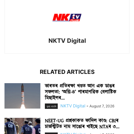
NKTV Digital
RELATED ARTICLES
ভাৰতৰ প্ৰতিৰক্ষা খণ্ডত আন এক ডাঙৰ
সফলতা: ‘অগ্নি-৪’ পাৰমাণৱিক বেলাষ্টিক
মিছাইলৰ...
NKTV Digital
-
August 7, 2026
মুখ্য বাতৰি
NEET-UG প্ৰশ্নকাকত ফাদিল কাণ্ড: CBIৰ
চাৰ্জশ্বীটত নাম সাঙোৰ খাইছে NTAৰ ৩...