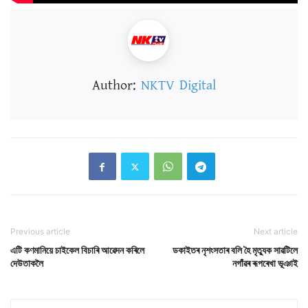
Author:
NKTV Digital
Previous article
Next article
এটি কণমানিয়ে চাইকেল বিচাৰি আৱেদন কৰিলে
ডকাইতৰ নৃশংসতাৰ বলি হৈ মৃত্যুক সাৱটিলে
দেউতাকলৈ
নগাঁৱৰ ৰূপৰেখা ভূঞাই