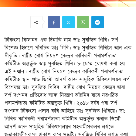
চিকিৎসা বিজ্ঞানৰ এক চিনাকি নাম ডাঃ সুৰজিত গিৰি। সৰ্প
বিশেজ্ঞ হিচাপে পৰিচিত ডাঃ গিৰি। ডাঃ সুৰজিত গিৰিলৈ আন এক
স্বীকৃতি। ৰাষ্ট্ৰীয় ৰোগ নিয়ন্ত্ৰণ কেন্দ্ৰৰ কাৰিকৰী পৰামৰ্শদাতা
কমিটীত অন্তৰ্ভুক্ত ডাঃ সুৰজিত গিৰি। ৮ মে’ত ঘোষণা কৰা হয়
এই সন্মান। ৰাষ্ট্ৰীয় ৰোগ নিয়ন্ত্ৰণ কেন্দ্ৰৰ কাৰিকৰী পৰামৰ্শদাতা
কমিটীত স্থান লাভ ডিমৌ আদৰ্শ আৰু সামূহিক চিকিৎসালয়ৰ সৰ্প
বিশেষজ্ঞ ডাঃ সুৰজিত গিৰিৰ। ৰাষ্ট্ৰীয় ৰোগ নিয়ন্ত্ৰণ কেন্দ্ৰৰ দ্বাৰা
সৰ্প দংশনৰ প্ৰতিৰোধ আৰু নিয়ন্ত্ৰণ আঁচনিৰ বাবে নৱগঠিত
পৰামৰ্শদাতা কমিটিত অন্তভূক্ত গিৰি। ২০১৮ বৰ্ষৰ পৰা সৰ্প
দংশনৰ চিকিৎসা প্ৰদান কৰি আহিছে ডাঃ সুৰজিত গিৰিয়ে। ডা:
গিৰিক কাৰিকৰী পৰামৰ্শদাতা কমিটীত অন্তৰ্ভুক্ত কৰাত ডিমৌ
আদৰ্শ আৰু সামূহিক চিকিৎসালয়ৰ সহকৰ্মীসকলৰ লগতে
শুভাকাংক্ষীসকলে প্ৰকাশ কৰে সন্তুষ্টি। সুৰজিত গিৰিৰ লগত কথা