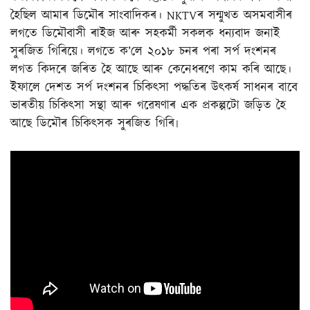
হৈছিল আমাৰ ডিমৌৰ সাংবাদিকৰ। NKTVৰ সন্মুখত অসমবাসীৰ
লগতে ডিমৌবাসী ৰাইজ আৰু সহকৰ্মী সকলক ধন্যবাদ জনাই
সুৰজিত গিৰিয়ে। লগতে ক’লে ২০১৮ চনৰ পৰা সৰ্প দংশনৰ
লগত কিদৰে জৰিত হৈ আছে আৰু কেনেধৰণে কাম কৰি আছে।
ইফালে দেশত সৰ্প দংশনৰ চিকিৎসা পদ্ধতিৰ উৎকৰ্ষ সাধনৰ বাবে
ভাৰতীয় চিকিৎসা সন্থা আৰু গৱেষণাৰ এক প্ৰকল্পটো জড়িত হৈ
আছে ডিমৌৰ চিকিৎসক সুৰজিত গিৰি৷