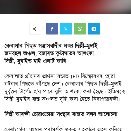
কেৰালাৰ পিছত সন্ত্ৰাসবাদীৰ লক্ষ্য দিল্লী–মুম্বাই
জনবহুল অঞ্চল, বজাৰত কুটাঘাতৰ আশংকা
দিল্লী, মুম্বাইত হাই এলাৰ্ট জাৰি
কেৰালাত খ্ৰীষ্টানৰ প্ৰাৰ্থনা সভাত IED বিস্ফোৰণৰ হোৱা
ঘটনাৰ পিছতে কঁপিছে দেশ। কেৰালাৰ পিছত দিল্লী–মুম্বাই
দুৰ্বৃত্তৰ টাৰ্গেট হ’ব পাৰে বুলি আশংকা কৰা হৈছে। ইতিমধ্যে
দিল্লী–মুম্বাইৰ ব্যস্ত অঞ্চলত বৃদ্ধি কৰা হৈছে নিৰাপত্তাৰক্ষী।
দিল্লী আৰক্ষী–চোৱাংচোৱা সংস্থাৰ মাজত সঘন আলোচনা
চোৰাংচোৱা সংস্থাৰ পৰামৰ্শক গুৰুত্ব সহকাৰে গ্ৰহণ কৰিছে