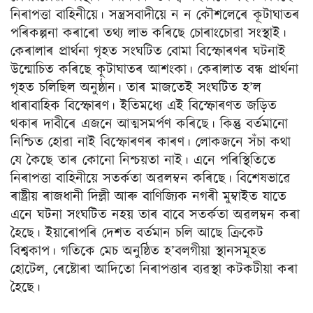
নিৰাপত্তা বাহিনীয়ে। সন্ত্ৰসবাদীয়ে ন ন কৌশলেৰে কূটাঘাতৰ
পৰিকল্পনা কৰাৰো তথ্য লাভ কৰিছে চোৰাংচোৱা সংস্থাই।
কেৰালাৰ প্ৰাৰ্থনা গৃহত সংঘটিত বোমা বিস্ফোৰণৰ ঘটনাই
উন্মোচিত কৰিছে কূটাঘাতৰ আশংকা। কেৰালাত বন্ধ প্ৰাৰ্থনা
গৃহত চলিছিল অনুষ্ঠান। তাৰ মাজতেই সংঘটিত হ’ল
ধাৰাবাহিক বিস্ফোৰণ। ইতিমধ্যে এই বিস্ফোৰণত জড়িত
থকাৰ দাবীৰে এজনে আত্মসমৰ্পণ কৰিছে। কিন্তু বৰ্তমানো
নিশ্চিত হোৱা নাই বিস্ফোৰণৰ কাৰণ। লোকজনে সঁচা কথা
যে কৈছে তাৰ কোনো নিশ্চয়তা নাই। এনে পৰিস্থিতিতে
নিৰাপত্তা বাহিনীয়ে সতৰ্কতা অৱলম্বন কৰিছে। বিশেষভাৱে
ৰাষ্ট্ৰীয় ৰাজধানী দিল্লী আৰু বাণিজ্যিক নগৰী মুম্বাইত যাতে
এনে ঘটনা সংঘটিত নহয় তাৰ বাবে সতৰ্কতা অৱলম্বন কৰা
হৈছে। ইয়াৰোপৰি দেশত বৰ্তমান চলি আছে ক্ৰিকেট
বিশ্বকাপ। গতিকে মেচ অনুষ্ঠিত হ’বলগীয়া স্থানসমূহত
হোটেল, ৰেষ্টোৰা আদিতো নিৰাপত্তাৰ ব্যৱস্থা কটকটীয়া কৰা
হৈছে।