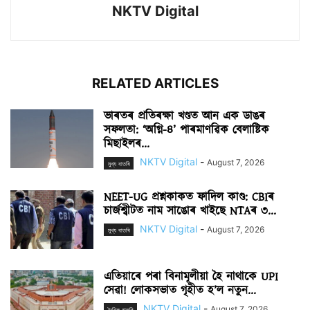
NKTV Digital
RELATED ARTICLES
ভাৰতৰ প্ৰতিৰক্ষা খণ্ডত আন এক ডাঙৰ
সফলতা: ‘অগ্নি-৪’ পাৰমাণৱিক বেলাষ্টিক
মিছাইলৰ...
NKTV Digital
-
August 7, 2026
মুখ্য বাতৰি
NEET-UG প্ৰশ্নকাকত ফাদিল কাণ্ড: CBIৰ
চাৰ্জশ্বীটত নাম সাঙোৰ খাইছে NTAৰ ৩...
NKTV Digital
-
August 7, 2026
মুখ্য বাতৰি
এতিয়াৰে পৰা বিনামূলীয়া হৈ নাথাকে UPI
সেৱা! লোকসভাত গৃহীত হ’ল নতুন...
NKTV Digital
-
August 7, 2026
দৈনিক বাতৰি