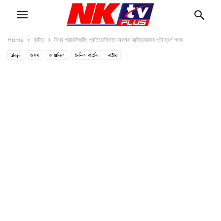
Home
ক্ৰীড়া
বিশ্ব পাৱাৰলিফটিং প্ৰতিযোগিতাত অসমৰ আদিত্যৰাজৰ ৩টা স্বৰ্ণ পদক
ক্ৰীড়া
অসম
আঞ্চলিক
দৈনিক বাতৰি
ৰাষ্ট্ৰীয়