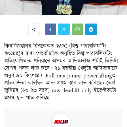
কিৰগিজস্তানৰ বিশকেকত WPC (বিশ্ব পাৱাৰলিফটিং
কংগ্ৰেছ)ৰ দ্বাৰা শেহতীয়াকৈ অনুষ্ঠিত বিশ্ব পাৱাৰলিফটিং
প্ৰতিযোগিতাত শনিবাৰে অসমৰ আদিত্যৰাজ শৰ্মাই তিনিটা
সোণৰ পদক লাভ কৰে। ২১ বছৰীয়া খেলুৱৈ আদিত্যৰাজে
অনুৰ্ধ ৯০ কিলোগ্ৰাম Full raw junior powerliftingত
প্ৰতিদ্বন্দিতা কৰিছিল আৰু প্ৰথম স্থান লাভ কৰিছে। তেওঁ
জুনিয়ৰ (২০-২৩ বছৰ) raw deadlift-only ইভেণ্টতটো
প্ৰথম স্থান লাভ কৰিছে।