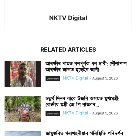
NKTV Digital
RELATED ARTICLES
আৰক্ষীৰ নামত বলপূৰ্বক ধন দাবী: দৌলাশাল
আৰক্ষীৰ জালত হুছেইন আলী
NKTV Digital
-
August 5, 2026
দৈনিক বাতৰি
চতুৰ্থ দিনৰ বাবে উজনি অসমত মুখ্যমন্ত্ৰী:
কেন্দ্ৰীয় মন্ত্ৰী জে পি নাড্ডাৰ...
NKTV Digital
-
August 5, 2026
দৈনিক বাতৰি
জামুগুৰিত গৰাখহনীয়াৰ পৰিস্থিতি পৰিদৰ্শন