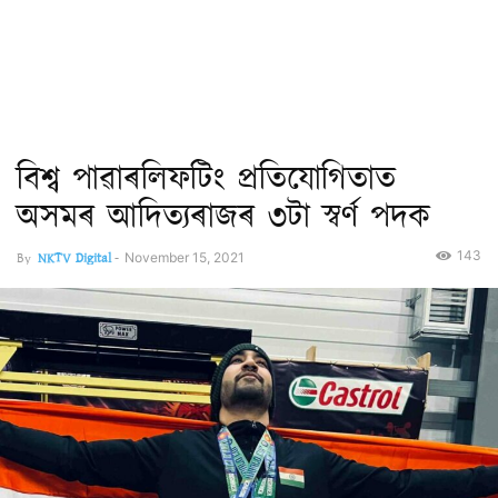
বিশ্ব পাৱাৰলিফটিং প্ৰতিযোগিতাত
অসমৰ আদিত্যৰাজৰ ৩টা স্বৰ্ণ পদক
143
By
NKTV Digital
-
November 15, 2021