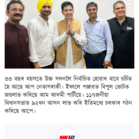
৩৩ বছৰ বয়সতে উচ্চ সদনলৈ নিৰ্বাচিত হোৱাৰ বাবে চৰ্চিত
হৈ আছে আপ নেতাগৰাকী। ইফালে পঞ্জাৱত বিপুল ভোটত
জয়লাভ কৰিছে আম আদমী পাৰ্টীয়ে। ১১৭জনীয়া
বিধানসভাত ৯২খন আসন লাভ কৰি ইতিমধ্যে চৰকাৰ গঠন
কৰিছে আপে।