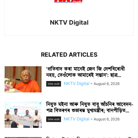
NKTV Digital
RELATED ARTICLES
‘প্ৰতিবাদ কৰা মানেই জেন জি দেশবিৰোধী
নহয়, তেওঁলোক আমাৰেই সন্তান’: ছাত্ৰ...
NKTV Digital
-
August 6, 2026
দৈনিক বাতৰি
নিযুত মইনা আৰু নিযুত বাবু আঁচনিৰ আবেদন-
পত্ৰ বিতৰণৰ শুভাৰম্ভ মুখ্যমন্ত্ৰীৰ; বানপীড়িত...
NKTV Digital
-
August 6, 2026
দৈনিক বাতৰি