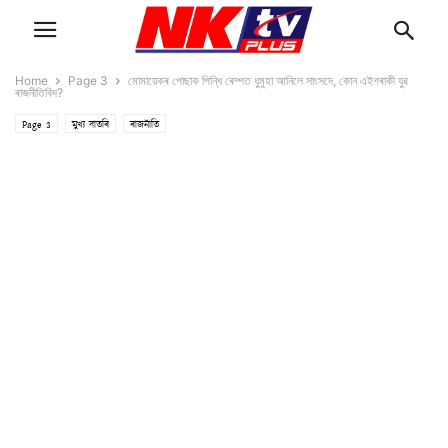
Home
Page 3
মোমায়েকৰ পোছাক পিন্ধি ৰেম্পত ধুমুহা আনিলে সাংসদে, কোন এইগৰাকী যুৱ
ৰাজনীতিবিদ?
Page 3
মুখ্য বাতৰি
ৰাজনীতি