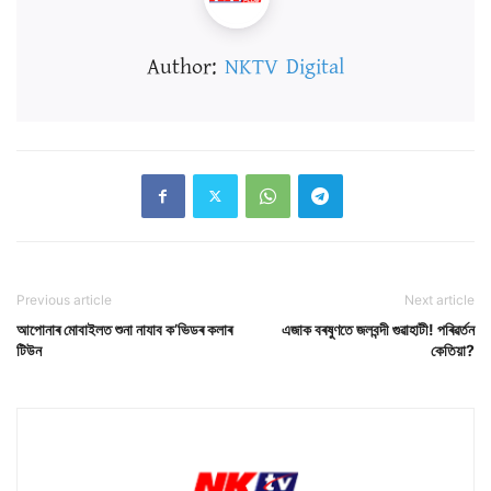
Author:
NKTV Digital
Previous article
Next article
আপোনাৰ মোবাইলত শুনা নাযাব ক’ভিডৰ কলাৰ
এজাক বৰষুণতে জলবন্দী গুৱাহাটী! পৰিৱৰ্তন
টিউন
কেতিয়া?