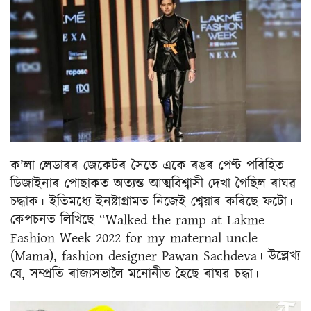
ক’লা লেডাৰৰ জেকেটৰ সৈতে একে ৰঙৰ পেণ্ট পৰিহিত
ডিজাইনাৰ পোছাকত অত্যন্ত আত্মবিশ্বাসী দেখা গৈছিল ৰাঘৱ
চদ্ধাক। ইতিমধ্যে ইনষ্টাগ্ৰামত নিজেই শ্বেয়াৰ কৰিছে ফটো।
কেপচনত লিখিছে-“Walked the ramp at Lakme
Fashion Week 2022 for my maternal uncle
(Mama), fashion designer Pawan Sachdeva। উল্লেখ্য
যে, সম্প্ৰতি ৰাজ্যসভালৈ মনোনীত হৈছে ৰাঘৱ চদ্ধা।