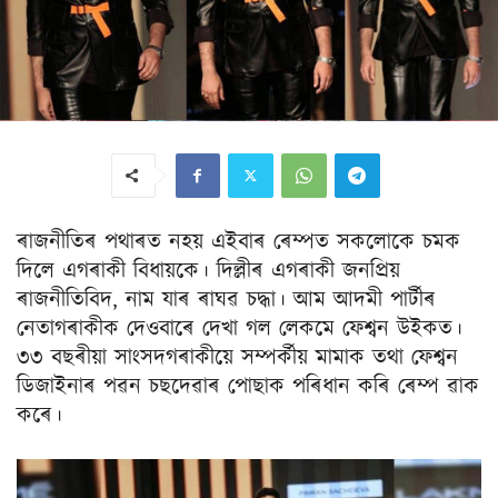
ৰাজনীতিৰ পথাৰত নহয় এইবাৰ ৰেম্পত সকলোকে চমক
দিলে এগৰাকী বিধায়কে। দিল্লীৰ এগৰাকী জনপ্ৰিয়
ৰাজনীতিবিদ, নাম যাৰ ৰাঘৱ চদ্ধা। আম আদমী পাৰ্টীৰ
নেতাগৰাকীক দেওবাৰে দেখা গল লেকমে ফেশ্বন উইকত।
৩৩ বছৰীয়া সাংসদগৰাকীয়ে সম্পৰ্কীয় মামাক তথা ফেশ্বন
ডিজাইনাৰ পৱন চছদেৱাৰ পোছাক পৰিধান কৰি ৰেম্প ৱাক
কৰে।