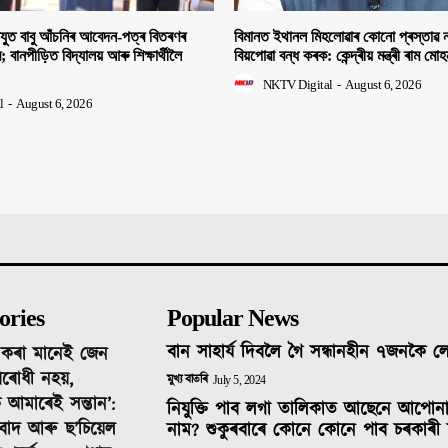
িযুত বাবু আঁচনিৰ আবেদন-পত্ৰ বিতৰণৰ
বিমানত ইথানল মিহলোৱাৰ কোনো প্ৰস্তাৱ ন
ীৰ; বানপীড়িত বিদ্যালয় আৰু শিক্ষাৰ্থীলৈ
বিয়পোৱা বন্ধ কৰক: কেন্দ্ৰীয় মন্ত্ৰী ৰাম মো
NKTV Digital
-
August 6, 2026
l
-
August 6, 2026
ories
Popular News
বান সাহাৰ্য দিবলৈ গৈ সন্ধানহীন ৭জনকৈ 
দ কৰা মানেই জেন
ৰোধী নহয়,
মুখ্য বাতৰি
July 5, 2024
 আমাৰেই সন্তান’:
নিযুক্তি পাব লগা তালিকাত আছেনে আপোন
তিবাদ আৰু ছ’চিয়েল
নাম? শুকুৰবাৰে কোনে কোনে পাব চৰকাৰী 