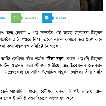
itter
WhatsApp
Telegram
ু জন্ম হোৱা” – গ্ৰন্থ সন্দৰ্ভত এই মন্তব্য উন্মোচক জিতেন
 যেনেকৈ এটি শিশুৱে নিজে একো নজনা কথাৰে জন্ম গ্ৰহণ কৰে
থা গ্ৰন্থখনত সন্নিৱিষ্ট হৈ থাকে।
নত’ আজি লেখিকা ৰীণা শৰ্মাৰ
‘
চিন্তা
চয়ন
‘
নামৰ গ্ৰন্থখনি জিতেন
ঠানটিৰ শুভাৰম্ভ কৰে ক্ষীৰদা দেৱীয়ে। গ্ৰন্থ উন্মোচনৰ শুভাৰম্ভৰ
উল্লেখযোগ্য যে আজি উন্মোচিত গ্ৰন্থখন লেখিকা ৰীণা শৰ্মাৰ
ত জেষ্ঠ সাংবাদিক শান্তনু কৌশিক বৰুৱা, বিশিষ্ট অতিথি আৰু
 ডেকাই নিৰ্দিষ্ট বক্তা হিচাপে অংশগ্ৰহণ কৰে।