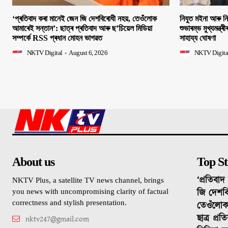
‘প্ৰতিবাদ কৰা মানেই জেন জি দেশবিৰোধী নহয়, তেওঁলোক
নিযুত মইনা আৰু ন
আমাৰেই সন্তান’: ছাত্ৰ প্ৰতিবাদ আৰু ছ’চিয়েল মিডিয়া
শুভাৰম্ভ মুখ্যমন্ত্ৰ
সম্পৰ্কে RSS প্ৰধান মোহন ভাগৱত
সাহায্য ঘোষণা
NKTV Digital
-
August 6, 2026
NKTV Digita
About us
Top St
‘প্ৰতিবা
NKTV Plus, a satellite TV news channel, brings
জি দেশবি
you news with uncompromising clarity of factual
correctness and stylish presentation.
তেওঁলোক
ছাত্ৰ প্ৰ
nktv247@gmail.com