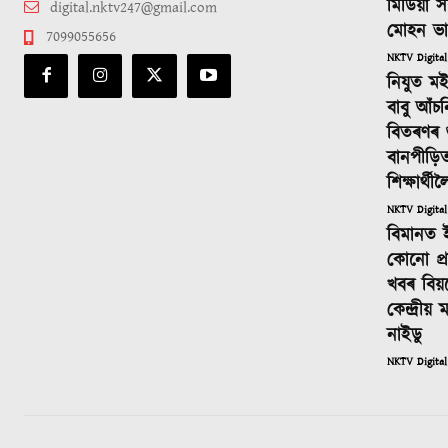
মিডিয়া স
digital.nktv247@gmail.com
মোহন ভ
7099055656
NKTV Digital
নিযুত ম
বাবু আঁচ
বিতৰণৰ শুভ
বানপীড়ি
শিক্ষাৰ্থ
NKTV Digital
বিমানত 
কোনো প্ৰস
খবৰ বিয়
কেন্দ্ৰীয়
নাইডু
NKTV Digital