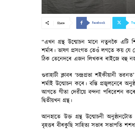
Facebook
Tw
Share
“এখন গ্ৰন্থ উন্মোচন মানে নতুনকৈ এটি শিশ
শৰ্মাৰ। ভাষণ প্ৰসংগত তেওঁ লগতে কয় যে
ঠিক তেনেদৰে এজন লিখকৰ ৰাইজে বহু নজনা ক
গুৱাহাটী ক্লাবৰ ‘চন্দ্ৰপ্ৰভা শইকীয়ানী ভৱ
শৰ্মাই উন্মোচন কৰে। বন্তি প্ৰজ্বলনেৰে অনুষ্
আগতে গীতা দেৱীয়ে বন্দনা পৰিৱেশন কৰে। 
দ্বিতীয়খন গ্ৰন্থ।
আনহাতে উক্ত গ্ৰন্থ উন্মোচনী অনুষ্ঠানটো
বৃহত্তৰ বীৰকুছি সাহিত্য সভাৰ সভাপতি শশধৰ