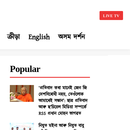
LIVE TV
ক্ৰীড়া
English
অসম দৰ্শন
Popular
‘প্ৰতিবাদ কৰা মানেই জেন জি
দেশবিৰোধী নহয়, তেওঁলোক
আমাৰেই সন্তান’: ছাত্ৰ প্ৰতিবাদ
আৰু ছ’চিয়েল মিডিয়া সম্পৰ্কে
RSS প্ৰধান মোহন ভাগৱত
নিযুত মইনা আৰু নিযুত বাবু