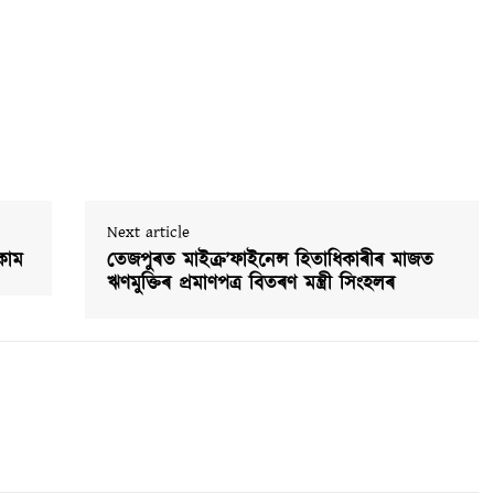
Next article
কাম
তেজপুৰত মাইক্ৰ’ফাইনেন্স হিতাধিকাৰীৰ মাজত
ঋণমুক্তিৰ প্ৰমাণপত্ৰ বিতৰণ মন্ত্ৰী সিংহলৰ