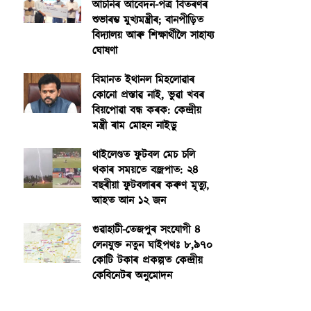
আঁচনিৰ আবেদন-পত্ৰ বিতৰণৰ
শুভাৰম্ভ মুখ্যমন্ত্ৰীৰ; বানপীড়িত
বিদ্যালয় আৰু শিক্ষাৰ্থীলৈ সাহায্য
ঘোষণা
বিমানত ইথানল মিহলোৱাৰ
কোনো প্ৰস্তাৱ নাই, ভুৱা খবৰ
বিয়পোৱা বন্ধ কৰক: কেন্দ্ৰীয়
মন্ত্ৰী ৰাম মোহন নাইডু
থাইলেণ্ডত ফুটবল মেচ চলি
থকাৰ সময়তে বজ্ৰপাত: ২৪
বছৰীয়া ফুটবলাৰৰ কৰুণ মৃত্যু,
আহত আন ১২ জন
গুৱাহাটী-তেজপুৰ সংযোগী ৪
লেনযুক্ত নতুন ঘাইপথঃ ৮,৯৭০
কোটি টকাৰ প্ৰকল্পত কেন্দ্ৰীয়
কেবিনেটৰ অনুমোদন