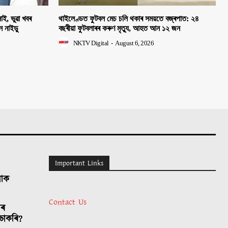
াই, ভুৱা খবৰ
থাইলেণ্ডত ফুটবল মেচ চলি থকাৰ সময়তে বজ্ৰপাত: ২৪
হন নাইডু
বছৰীয়া ফুটবলাৰৰ কৰুণ মৃত্যু, আহত আন ১২ জন
NKTV Digital
-
August 6, 2026
Important Links
লোক
Contact Us
াৰ
চাকৰি?