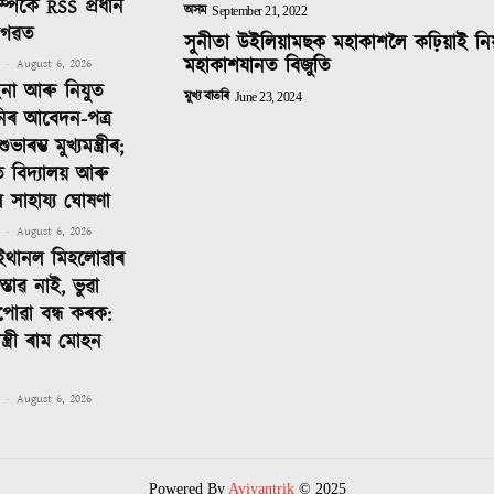
ম্পৰ্কে RSS প্ৰধান
অসম
September 21, 2022
াগৱত
সুনীতা উইলিয়ামছক মহাকাশলৈ কঢ়িয়াই নি
মহাকাশযানত বিজুতি
-
August 6, 2026
ইনা আৰু নিযুত
মুখ্য বাতৰি
June 23, 2024
নিৰ আবেদন-পত্ৰ
াৰম্ভ মুখ্যমন্ত্ৰীৰ;
ত বিদ্যালয় আৰু
ীলৈ সাহায্য ঘোষণা
-
August 6, 2026
ইথানল মিহলোৱাৰ
্তাৱ নাই, ভুৱা
পোৱা বন্ধ কৰক:
 মন্ত্ৰী ৰাম মোহন
-
August 6, 2026
Powered By
Aviyantrik
© 2025