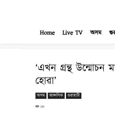
Home
Live TV
অসম
গু
‘এখন গ্ৰন্থ উন্মোচন 
হোৱা’
অসম
আঞ্চলিক
গুৱাহাটী
399