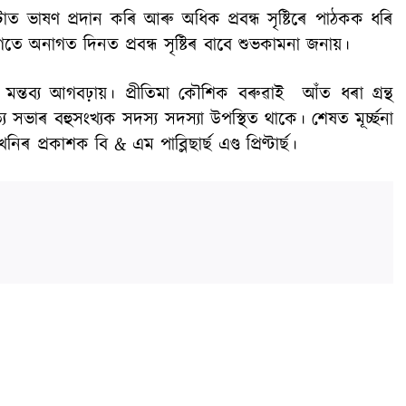
টোত ভাষণ প্ৰদান কৰি আৰু অধিক প্ৰবন্ধ সৃষ্টিৰে পাঠকক ধৰি
তে অনাগত দিনত প্ৰবন্ধ সৃষ্টিৰ বাবে শুভকামনা জনায়।
 মন্তব্য আগবঢ়ায়। প্ৰীতিমা কৌশিক বৰুৱাই আঁত ধৰা গ্ৰন্থ
্য সভাৰ বহুসংখ্যক সদস্য সদস্যা উপস্থিত থাকে। শেষত মূৰ্চ্ছনা
 প্ৰকাশক বি & এম পাব্লিছাৰ্ছ এণ্ড প্ৰিণ্টাৰ্ছ।