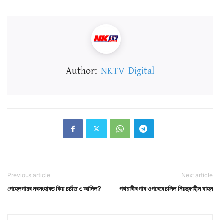
Author:
NKTV Digital
Previous article
Next article
পেহেলগামৰ নৰসংহাৰত কিয় চৰ্চাত ৩ আদিল?
পথচাৰীৰ গাৰ ওপৰেৰে চলিল নিয়ন্ত্ৰণহীন বাহন