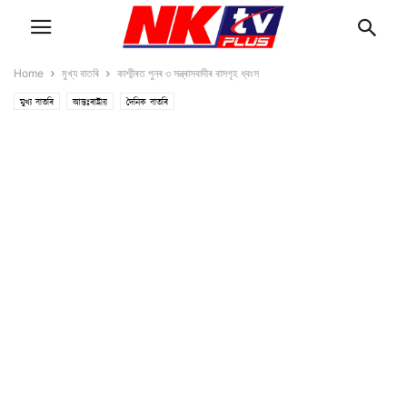
Home
মুখ্য বাতৰি
কাশ্মীৰত পুনৰ ৩ সন্ত্ৰাসবাদীৰ বাসগৃহ ধ্বংস
মুখ্য বাতৰি
আন্তঃৰাষ্ট্ৰীয়
দৈনিক বাতৰি