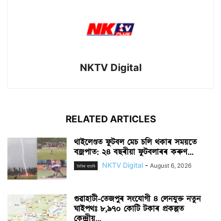
NKTV Digital
RELATED ARTICLES
থাইলেণ্ডত ফুটবল মেচ চলি থকাৰ সময়তে
বজ্ৰপাত: ২৪ বছৰীয়া ফুটবলাৰৰ কৰুণ...
NKTV Digital
-
August 6, 2026
দৈনিক বাতৰি
গুৱাহাটী-তেজপুৰ সংযোগী ৪ লেনযুক্ত নতুন
ঘাইপথঃ ৮,৯৭০ কোটি টকাৰ প্ৰকল্পত
কেন্দ্ৰীয়...