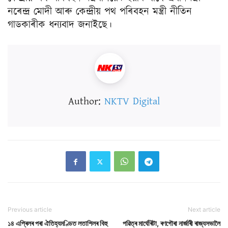
নৰেন্দ্ৰ মোদী আৰু কেন্দ্ৰীয় পথ পৰিবহন মন্ত্ৰী নীতিন
গাডকাৰীক ধন্যবাদ জনাইছে।
Author:
NKTV Digital
Previous article
Next article
১৪ এপ্ৰিলৰ পৰা ঐতিহ্যমণ্ডিত লতাশিলৰ বিহু
পৱিত্ৰ মাৰ্ঘেৰিটা, ৰণগৌৰা নাৰ্জাৰী ৰাজ্যসভালৈ