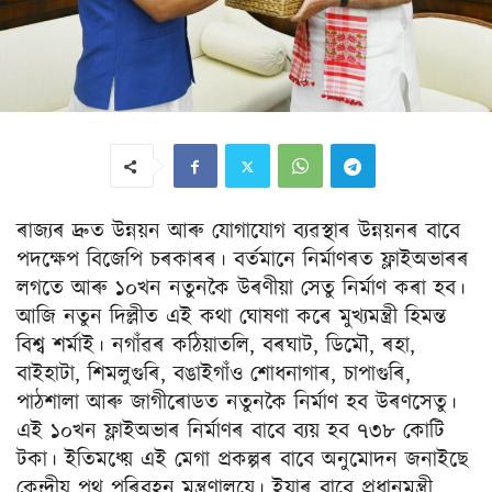
ৰাজ্যৰ দ্ৰুত উন্নয়ন আৰু যোগাযোগ ব্যৱস্থাৰ উন্নয়নৰ বাবে
পদক্ষেপ বিজেপি চৰকাৰৰ। বৰ্তমানে নিৰ্মাণৰত ফ্লাইঅভাৰৰ
লগতে আৰু ১০খন নতুনকৈ উৰণীয়া সেতু নিৰ্মাণ কৰা হব।
আজি নতুন দিল্লীত এই কথা ঘোষণা কৰে মুখ্যমন্ত্ৰী হিমন্ত
বিশ্ব শৰ্মাই। নগাঁৱৰ কঠিয়াতলি, বৰঘাট, ডিমৌ, ৰহা,
বাইহাটা, শিমলুগুৰি, বঙাইগাঁও শোধনাগাৰ, চাপাগুৰি,
পাঠশালা আৰু জাগীৰোডত নতুনকৈ নিৰ্মাণ হব উৰণসেতু।
এই ১০খন ফ্লাইঅভাৰ নিৰ্মাণৰ বাবে ব্যয় হব ৭৩৮ কোটি
টকা। ইতিমধ্য়ে এই মেগা প্ৰকল্পৰ বাবে অনুমোদন জনাইছে
কেন্দ্ৰীয় পথ পৰিবহন মন্ত্ৰণালয়ে। ইয়াৰ বাবে প্ৰধানমন্ত্ৰী