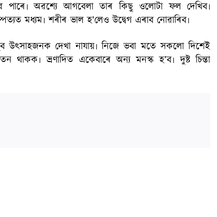
’ব পাৰে৷ অৱশ্যে আগবেলা তাৰ কিছু ওলোটা ফল দেখিব৷
দাম্পত্যত মধ্যম৷ শৰীৰ ভাল হ’লেও উদ্বেগ এৰাব নোৱাৰিব৷
রত খুব উৎসাহজনক দেখা নাযায়৷ নিজে ভবা মতে সকলো দিশেই
ন থাকক৷ ভ্রণাদিত একেবাৰে অন্য মনস্ক হ’ব৷ দুষ্ট চিন্তা