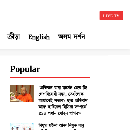
LIVE TV
ক্ৰীড়া
English
অসম দৰ্শন
Popular
‘প্ৰতিবাদ কৰা মানেই জেন জি
দেশবিৰোধী নহয়, তেওঁলোক
আমাৰেই সন্তান’: ছাত্ৰ প্ৰতিবাদ
আৰু ছ’চিয়েল মিডিয়া সম্পৰ্কে
RSS প্ৰধান মোহন ভাগৱত
নিযুত মইনা আৰু নিযুত বাবু