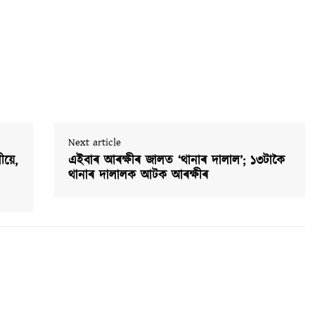
Next article
ীয়ে,
এইবাৰ আৰক্ষীৰ জালত ‘থানাৰ দালাল’; ১৩টাকৈ
থানাৰ দালালক আটক আৰক্ষীৰ