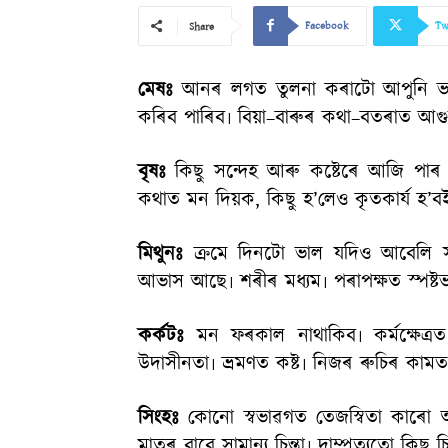
Facebook
Tw
Share
মেষঃ
আনৰ লগত তুলনা কৰাটো আপুনি ভাল ন
কৰিব পাৰিব৷ বিয়া–বাৰুৰ কথা–বতৰাত আগুৱা
বৃষঃ
কিছু সন্দেহ আৰু কষ্টেৰে আজি পাৰ 
কথাত মন দিয়ক, কিছু হ’লেও কৃতকার্য হ’বই
মিথুনঃ
ক্রমে দিনটো ভাল যদিও আবেলি সম
আভাস আছে৷ শৰীৰ মধ্যম৷ পৰাপক্ষত স্পষ্টভ
কর্কটঃ
মন ফৰকাল নাথাকিব৷ কর্মক্ষেত্রত
উদাসীনতা৷ ভ্রমণত কষ্ট৷ নিজৰ ৰুচিৰ কামত
সিংহঃ
কোনো স্বভাৱগত তেজস্বিতা কাৰো আ
মাতৃৰ বাবে সামান্য চিন্তা৷ দাম্পত্যতো কিছু 