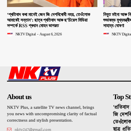
‘প্ৰতিবাদ কৰা মানেই জেন জি দেশবিৰোধী নহয়, তেওঁলোক
নিযুত মইনা আৰু ন
আমাৰেই সন্তান’: ছাত্ৰ প্ৰতিবাদ আৰু ছ’চিয়েল মিডিয়া
শুভাৰম্ভ মুখ্যমন্ত্ৰ
সম্পৰ্কে RSS প্ৰধান মোহন ভাগৱত
সাহায্য ঘোষণা
NKTV Digital
-
August 6, 2026
NKTV Digita
About us
Top St
‘প্ৰতিবা
NKTV Plus, a satellite TV news channel, brings
জি দেশবি
you news with uncompromising clarity of factual
correctness and stylish presentation.
তেওঁলোক
ছাত্ৰ প্ৰ
nktv247@gmail.com