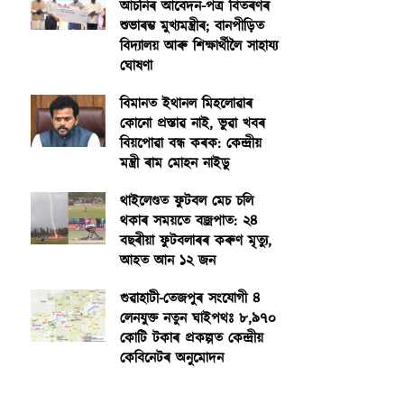
আঁচনিৰ আবেদন-পত্ৰ বিতৰণৰ
শুভাৰম্ভ মুখ্যমন্ত্ৰীৰ; বানপীড়িত
বিদ্যালয় আৰু শিক্ষাৰ্থীলৈ সাহায্য
ঘোষণা
বিমানত ইথানল মিহলোৱাৰ
কোনো প্ৰস্তাৱ নাই, ভুৱা খবৰ
বিয়পোৱা বন্ধ কৰক: কেন্দ্ৰীয়
মন্ত্ৰী ৰাম মোহন নাইডু
থাইলেণ্ডত ফুটবল মেচ চলি
থকাৰ সময়তে বজ্ৰপাত: ২৪
বছৰীয়া ফুটবলাৰৰ কৰুণ মৃত্যু,
আহত আন ১২ জন
গুৱাহাটী-তেজপুৰ সংযোগী ৪
লেনযুক্ত নতুন ঘাইপথঃ ৮,৯৭০
কোটি টকাৰ প্ৰকল্পত কেন্দ্ৰীয়
কেবিনেটৰ অনুমোদন