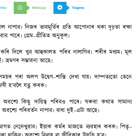
itter
WhatsApp
Telegram
াপাব৷ নিজৰ ভাবমূর্তিৰ প্রতি আপোনাৰ থকা দৃঢ়তা ৰক্ষা
ব পাৰে৷ প্রেম–প্রীতিত অনুকূল৷
কৰি দিলে খুব আহুকালত পৰিব নালাগিব৷ শৰীৰ মধ্যম৷ মূল
৷ ভ্রমণৰ সম্ভাৱনা আছে৷
য়ৰ পৰা অলপ উদ্বেগ–শান্তি দেখা যায়৷ দাম্পত্যতো তেনে
াষী হ’বলৈ যত্ন কৰক৷
 অৱশ্যে কিছু দায়িত্ব পৰিবও পাৰে৷ ঘৰুৱা কথাত সামান্য
 অৱশ্যে পৰিৱর্তন নাপাব৷ বাধা দুই–এটা আছে৷
গত নেদেখুৱাব৷ ইয়াক কর্মৰ মাজতে ব্যৱহাৰ কৰক৷ পিতৃ–
চিন্তা থাকিব৷ অৱশ্যে বিবাহ বা জীৱিকাৰ উন্নতি হ’ব৷