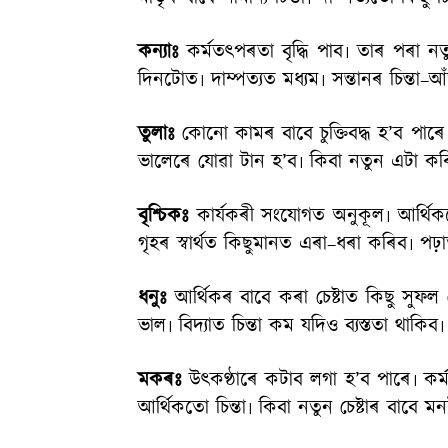
কন্যাঃ
কর্মতৎপৰতা বৃদ্ধি পাব৷ তাৰ পৰা নতু
দিনটোত৷ দাম্পত্যত মধ্যম৷ সন্তানৰ চিন্তা–আঁ
তুলাঃ
কোনো কামৰ বাবে চুক্তিবদ্ধ হ’ব পাৰ
ভালেৰে যোৱা টান হ’ব৷ কিবা নতুন এটা কৰি
বৃশ্চিকঃ
কার্যকৰী সংযোগত অনুকূল৷ আর্থিকত
গৃহৰ স্বার্থত কিছুমানত এৰা–ধৰা কৰিব৷ পঢ়া
ধনুঃ
আর্থিকৰ বাবে কৰা চেষ্টাত কিছু সুফল
ভাল৷ বিদ্যাত চিন্তা কম যদিও ব্যস্ততা থাকিব
মকৰঃ
উৎকণ্ঠাৰে কটাব লগা হ’ব পাৰে৷ কর
আর্থিকতো চিন্তা৷ কিবা নতুন চেষ্টাৰ বাবে 