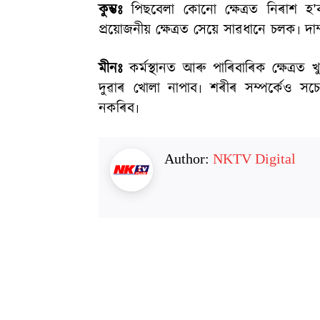
কুম্ভঃ
পিছবেলা কোনো ক্ষেত্রত নিৰাশ হ
প্রয়োজনীয় ক্ষেত্রত সেয়ে সাৱধানে চলক৷ 
মীনঃ
কর্মস্থানত আৰু পাৰিবাৰিক ক্ষেত্
দুৱাৰ খোলা নাপাব৷ শৰীৰ সম্পর্কেও সচেত
নকৰিব৷
Author:
NKTV Digital