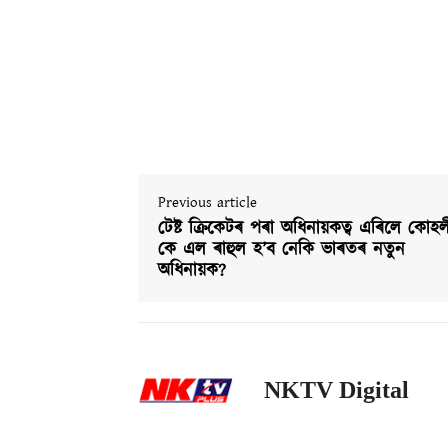
Previous article
টেষ্ট ক্ৰিকেটৰ পৰা অধিনায়কত্ব এৰিলে কোহল
কে এল ৰাহুল হ’ব নেকি ভাৰতৰ নতুন
অধিনায়ক?
NKTV Digital