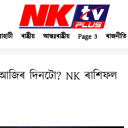
ৱাহাটী
ৰাষ্ট্ৰীয়
আন্তঃৰাষ্ট্ৰীয়
Page 3
ৰাজনীতি
 আজিৰ দিনটো? NK ৰাশিফল