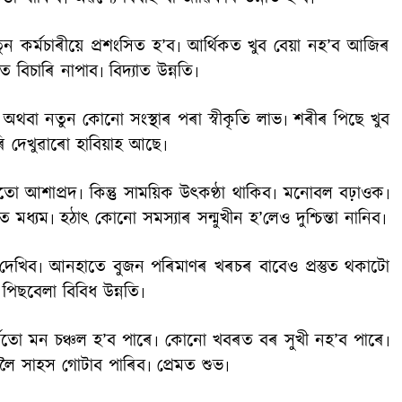
ন কর্মচাৰীয়ে প্রশংসিত হ’ব৷ আর্থিকত খুব বেয়া নহ’ব আজিৰ
ত বিচাৰি নাপাব৷ বিদ্যাত উন্নতি৷
ে অথবা নতুন কোনো সংস্থাৰ পৰা স্বীকৃতি লাভ৷ শৰীৰ পিছে খুব
 দেখুৱাৰো হাবিয়াহ আছে৷
ো আশাপ্রদ৷ কিন্তু সাময়িক উৎকণ্ঠা থাকিব৷ মনোবল বঢ়াওক৷
ত মধ্যম৷ হঠাৎ কোনো সমস্যাৰ সন্মুখীন হ’লেও দুশ্চিন্তা নানিব৷
 দেখিব৷ আনহাতে বুজন পৰিমাণৰ খৰচৰ বাবেও প্রস্তুত থকাটো
৷ পিছবেলা বিবিধ উন্নতি৷
্মতো মন চঞ্চল হ’ব পাৰে৷ কোনো খবৰত বৰ সুখী নহ’ব পাৰে৷
মনলৈ সাহস গোটাব পাৰিব৷ প্রেমত শুভ৷