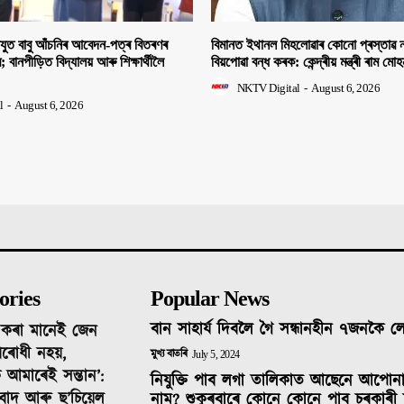
িযুত বাবু আঁচনিৰ আবেদন-পত্ৰ বিতৰণৰ
বিমানত ইথানল মিহলোৱাৰ কোনো প্ৰস্তাৱ ন
ীৰ; বানপীড়িত বিদ্যালয় আৰু শিক্ষাৰ্থীলৈ
বিয়পোৱা বন্ধ কৰক: কেন্দ্ৰীয় মন্ত্ৰী ৰাম মো
NKTV Digital
-
August 6, 2026
l
-
August 6, 2026
ories
Popular News
বান সাহাৰ্য দিবলৈ গৈ সন্ধানহীন ৭জনকৈ 
দ কৰা মানেই জেন
ৰোধী নহয়,
মুখ্য বাতৰি
July 5, 2024
 আমাৰেই সন্তান’:
নিযুক্তি পাব লগা তালিকাত আছেনে আপোন
তিবাদ আৰু ছ’চিয়েল
নাম? শুকুৰবাৰে কোনে কোনে পাব চৰকাৰী 