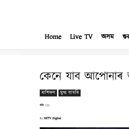
Home
Live TV
অসম
গু
কেনে যাব আপোনাৰ
ৰাশিফল
মুখ্য বাতৰি
133
By
NKTV Digital