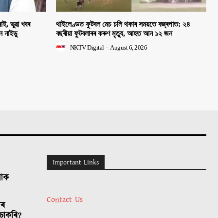
াই, ভুৱা খবৰ
থাইলেণ্ডত ফুটবল মেচ চলি থকাৰ সময়তে বজ্ৰপাত: ২৪
হন নাইডু
বছৰীয়া ফুটবলাৰৰ কৰুণ মৃত্যু, আহত আন ১২ জন
NKTV Digital
-
August 6, 2026
Important Links
লোক
Contact Us
াৰ
চাকৰি?