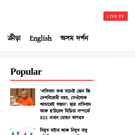
LIVE TV
ক্ৰীড়া
English
অসম দৰ্শন
Popular
‘প্ৰতিবাদ কৰা মানেই জেন জি
দেশবিৰোধী নহয়, তেওঁলোক
আমাৰেই সন্তান’: ছাত্ৰ প্ৰতিবাদ
আৰু ছ’চিয়েল মিডিয়া সম্পৰ্কে
RSS প্ৰধান মোহন ভাগৱত
নিযুত মইনা আৰু নিযুত বাবু