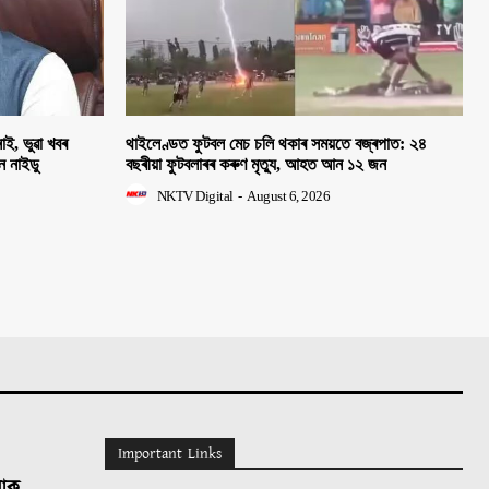
াই, ভুৱা খবৰ
থাইলেণ্ডত ফুটবল মেচ চলি থকাৰ সময়তে বজ্ৰপাত: ২৪
হন নাইডু
বছৰীয়া ফুটবলাৰৰ কৰুণ মৃত্যু, আহত আন ১২ জন
NKTV Digital
-
August 6, 2026
Important Links