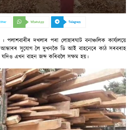
itter
WhatsApp
Telegram
। পলাশবাৰীৰ দখলাৰ পৰা লোহাৰঘাট বনাঞ্চলিক কাৰ্য্যলয়ে
 আন্ধাৰৰ সুযোগ লৈ দুখনকৈ ডি আই বাহনেৰে কাঠ সৰবৰাহ
ই যদিও এখন বাহন জব্দ কৰিবলৈ সক্ষম হয়।