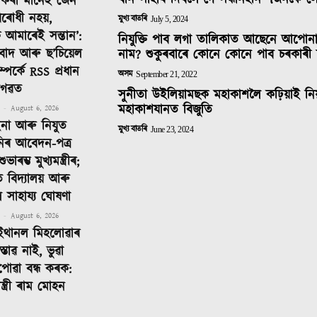
বান সাহাৰ্য দিবলৈ গৈ সন্ধানহীন ৭জনকৈ 
দ কৰা মানেই জেন
ৰোধী নহয়,
মুখ্য বাতৰি
July 5, 2024
 আমাৰেই সন্তান’:
নিযুক্তি পাব লগা তালিকাত আছেনে আপোন
তিবাদ আৰু ছ’চিয়েল
নাম? শুকুৰবাৰে কোনে কোনে পাব চৰকাৰী 
ম্পৰ্কে RSS প্ৰধান
অসম
September 21, 2022
াগৱত
সুনীতা উইলিয়ামছক মহাকাশলৈ কঢ়িয়াই নি
মহাকাশযানত বিজুতি
-
August 6, 2026
ইনা আৰু নিযুত
মুখ্য বাতৰি
June 23, 2024
নিৰ আবেদন-পত্ৰ
াৰম্ভ মুখ্যমন্ত্ৰীৰ;
ত বিদ্যালয় আৰু
ীলৈ সাহায্য ঘোষণা
-
August 6, 2026
ইথানল মিহলোৱাৰ
্তাৱ নাই, ভুৱা
পোৱা বন্ধ কৰক:
 মন্ত্ৰী ৰাম মোহন