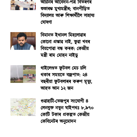
আঁচনিৰ আবেদন-পত্ৰ বিতৰণৰ
শুভাৰম্ভ মুখ্যমন্ত্ৰীৰ; বানপীড়িত
বিদ্যালয় আৰু শিক্ষাৰ্থীলৈ সাহায্য
ঘোষণা
বিমানত ইথানল মিহলোৱাৰ
কোনো প্ৰস্তাৱ নাই, ভুৱা খবৰ
বিয়পোৱা বন্ধ কৰক: কেন্দ্ৰীয়
মন্ত্ৰী ৰাম মোহন নাইডু
থাইলেণ্ডত ফুটবল মেচ চলি
থকাৰ সময়তে বজ্ৰপাত: ২৪
বছৰীয়া ফুটবলাৰৰ কৰুণ মৃত্যু,
আহত আন ১২ জন
গুৱাহাটী-তেজপুৰ সংযোগী ৪
লেনযুক্ত নতুন ঘাইপথঃ ৮,৯৭০
কোটি টকাৰ প্ৰকল্পত কেন্দ্ৰীয়
কেবিনেটৰ অনুমোদন