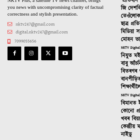
‘প্ৰতিবা
NKTV Plus, a satellite TV news channel, brings
জি দেশবি
you news with uncompromising clarity of factual
correctness and stylish presentation.
তেওঁলোক
ছাত্ৰ প্ৰ
nktv247@gmail.com
মিডিয়া স
digital.nktv247@gmail.com
মোহন ভ
7099055656
NKTV Digital
নিযুত ম
বাবু আঁচ
বিতৰণৰ শুভ
বানপীড়ি
শিক্ষাৰ্থ
NKTV Digital
বিমানত 
কোনো প্ৰস
খবৰ বিয়
কেন্দ্ৰীয়
নাইডু