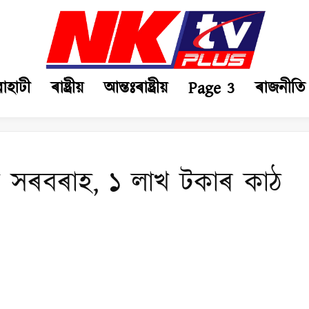
ৱাহাটী
ৰাষ্ট্ৰীয়
আন্তঃৰাষ্ট্ৰীয়
Page 3
ৰাজনীতি
 সৰবৰাহ, ১ লাখ টকাৰ কাঠ