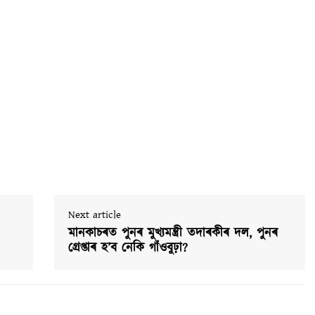
Next article
মানকাচৰত পুনৰ মুখ্যমন্ত্ৰী তদাৰকীৰ দল, পুনৰ
গ্ৰেপ্তাৰ হ’ব নেকি গাঁওবুঢ়া?