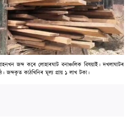
 বাহনখন জব্দ কৰে লোহাৰঘাট বনাঞ্চলিক বিষয়াই। দখলাঘাটৰ
জব্দকৃত কাঠখিনিৰ মূল্য প্ৰায় ১ লাখ টকা।