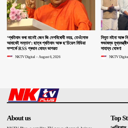
‘প্ৰতিবাদ কৰা মানেই জেন জি দেশবিৰোধী নহয়, তেওঁলোক
নিযুত মইনা আৰু ন
আমাৰেই সন্তান’: ছাত্ৰ প্ৰতিবাদ আৰু ছ’চিয়েল মিডিয়া
শুভাৰম্ভ মুখ্যমন্ত্ৰ
সম্পৰ্কে RSS প্ৰধান মোহন ভাগৱত
সাহায্য ঘোষণা
NKTV Digital
-
August 6, 2026
NKTV Digita
About us
Top St