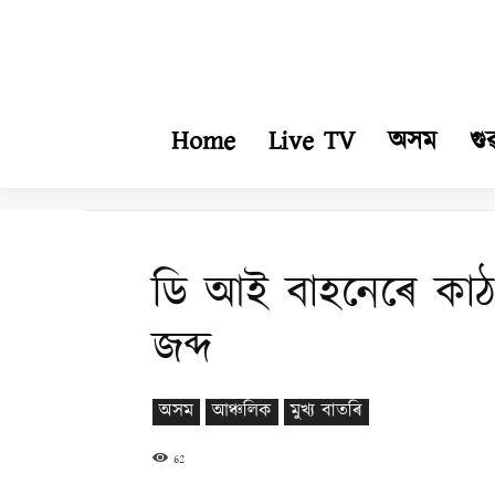
Home
Live TV
অসম
গু
ডি আই বাহনেৰে কাঠ
জব্দ
অসম
আঞ্চলিক
মুখ্য বাতৰি
62