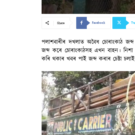
Facebook
Tw
Share
পলাশবাৰীৰ দখলাত অবৈধ চোৰাংকাঠ জব্দ 
জব্দ কৰে চোৰাংকাঠসহ এখন বাহন। নিশা
কৰি থকাৰ খবৰ পাই জব্দ কৰাৰ চেষ্টা চলা