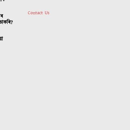
লোক
Contact Us
াৰ
চাকৰি?
য়া