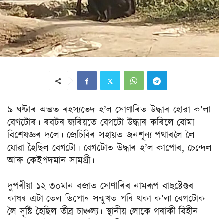
৯ ঘণ্টাৰ অন্তত ৰহস্যভেদ হ’ল সোণাৰিত উদ্ধাৰ হোৱা ক’লা
বেগটোৰ। ৰবটৰ জৰিয়তে বেগটো উদ্ধাৰ কৰিলে বোমা
বিশেষজ্ঞৰ দলে। জেচিবিৰ সহায়ত জনশূন্য পথাৰলৈ লৈ
যোৱা হৈছিল বেগটো। বেগটোত উদ্ধাৰ হ’ল কাপোৰ, চেন্দেল
আৰু কেইপদমান সামগ্ৰী।
দুপৰীয়া ১২-৩০মান বজাত সোণাৰিৰ নামৰূপ বাছষ্টেণ্ডৰ
কাষৰ এটা তেল ডিপোৰ সন্মুখত পৰি থকা ক’লা বেগটোক
লৈ সৃষ্টি হৈছিল তীব্ৰ চাঞ্চল্য। স্থানীয় লোকে গৰাকী বিহীন