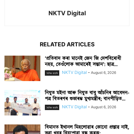
NKTV Digital
RELATED ARTICLES
‘প্ৰতিবাদ কৰা মানেই জেন জি দেশবিৰোধী
নহয়, তেওঁলোক আমাৰেই সন্তান’: ছাত্ৰ...
NKTV Digital
-
August 6, 2026
দৈনিক বাতৰি
নিযুত মইনা আৰু নিযুত বাবু আঁচনিৰ আবেদন-
পত্ৰ বিতৰণৰ শুভাৰম্ভ মুখ্যমন্ত্ৰীৰ; বানপীড়িত...
NKTV Digital
-
August 6, 2026
দৈনিক বাতৰি
বিমানত ইথানল মিহলোৱাৰ কোনো প্ৰস্তাৱ নাই,
ভুৱা খবৰ বিয়পোৱা বন্ধ কৰক:...