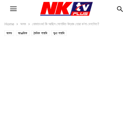
Home
অসম
বোমাতংক! কি আছিল সোণাৰিত উদ্ধাৰ হোৱা ক’লা বেগটোত?
অসম
আঞ্চলিক
দৈনিক বাতৰি
মুখ্য বাতৰি