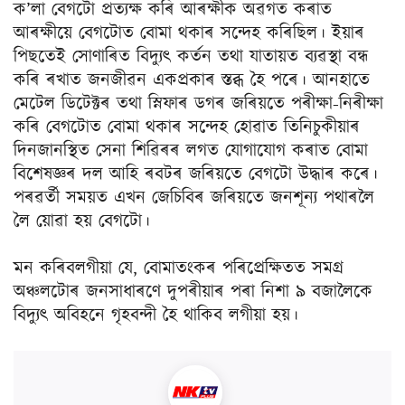
ক’লা বেগটো প্ৰত্যক্ষ কৰি আৰক্ষীক অৱগত কৰাত
আৰক্ষীয়ে বেগটোত বোমা থকাৰ সন্দেহ কৰিছিল। ইয়াৰ
পিছতেই সোণাৰিত বিদ্যুৎ কৰ্তন তথা যাতায়ত ব্যৱস্থা বন্ধ
কৰি ৰখাত জনজীৱন একপ্ৰকাৰ স্তব্ধ হৈ পৰে। আনহাতে
মেটেল ডিটেক্টৰ তথা স্নিফাৰ ডগৰ জৰিয়তে পৰীক্ষা-নিৰীক্ষা
কৰি বেগটোত বোমা থকাৰ সন্দেহ হোৱাত তিনিচুকীয়াৰ
দিনজানস্থিত সেনা শিৱিৰৰ লগত যোগাযোগ কৰাত বোমা
বিশেষজ্ঞৰ দল আহি ৰবটৰ জৰিয়তে বেগটো উদ্ধাৰ কৰে।
পৰৱৰ্তী সময়ত এখন জেচিবিৰ জৰিয়তে জনশূন্য পথাৰলৈ
লৈ য়োৱা হয় বেগটো।
মন কৰিবলগীয়া যে, বোমাতংকৰ পৰিপ্ৰেক্ষিতত সমগ্ৰ
অঞ্চলটোৰ জনসাধাৰণে দুপৰীয়াৰ পৰা নিশা ৯ বজালৈকে
বিদ্যুৎ অবিহনে গৃহবন্দী হৈ থাকিব লগীয়া হয়।