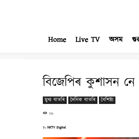
Home
Live TV
অসম
গু
বিজেপিৰ কুশাসন নে 
মুখ্য বাতৰি
দৈনিক বাতৰি
বৈশিষ্ট্য
156
By
NKTV Digital