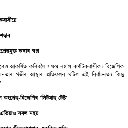
কবাসীয়ে
দ্বাৰ
ছমুক্ত কৰাৰ স্বপ্ন
্ৰচাৰেও আকৰ্ষিত কৰিবলৈ সক্ষম নহ’ল কৰ্ণাটকবাসীক। বিজেপিক
তাৰ গভীৰ আস্থাৰ প্ৰতিফলন ঘটিল এই নিৰ্বাচনত। কিন্তু
?
কংগ্ৰেছ-বিজেপিৰ ‘লিটমাছ টেষ্ট’
 এতিয়াও সবল নহয়