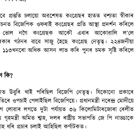
বে প্ৰস্তুতি চলায়ো অৱশেষত কংগ্ৰেছৰ হাতত বশ্যতা স্বীকাৰ
বাচনত বিজেপিক ওফৰাই কংগ্ৰেছৰ প্ৰতি আস্থা প্ৰদৰ্শন কৰিলে
ত ভোল নগৈ কংগ্ৰেছক আকৌ এ‍বাৰ আকোৱালি ল’লে
চৰকাৰ গঠনৰ বাবে সাজু হৈছে কংগ্ৰেছ নেতৃত্ব। ২২৪জনীয়া
ীয় ১১৩খনৰো অধিক আসন লাভ কৰি পুনৰ চমক সৃষ্টি কৰিলে
ৰণ কি?
যখনত উবুৰি খাই পৰিছিল বিজেপি নেতৃত্ব। যিকোনো প্ৰকাৰে
তিৰে ওপচাই পেলাইছিল বিজেপিয়ে। প্ৰধানমন্ত্ৰী নৰেন্দ্ৰ মোদীয়ে
 ভাগ লোৱাৰ লগতে দুটা পৰ্যায়ত ৩৬ কিলোমিটাৰজোৰা ৰেলীত
গৃহমন্ত্ৰী অমিত শ্বাহ, দলৰ ৰাষ্ট্ৰীয় সভাপতি জে পি নাড্ডাকে
 এমাহ ধৰি প্ৰচাৰ চলাই আহিছিল কৰ্ণাটকত।