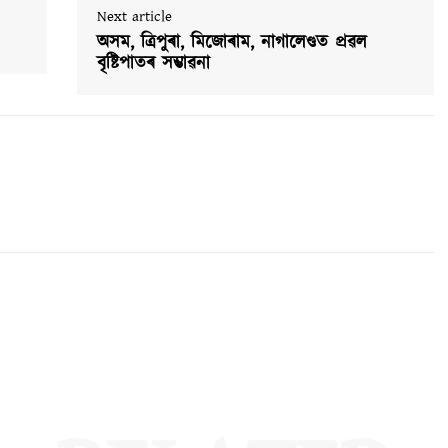
Next article
অসম, ত্ৰিপুৰা, মিজোৰাম, নাগালেণ্ডত প্ৰৱল
বৃষ্টিপাতৰ সম্ভাৱনা