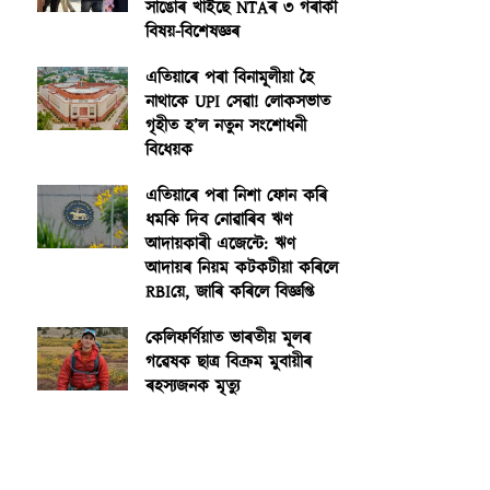
সাঙোৰ খাইছে NTAৰ ৩ গৰাকী
বিষয়-বিশেষজ্ঞৰ
এতিয়াৰে পৰা বিনামূলীয়া হৈ
নাথাকে UPI সেৱা! লোকসভাত
গৃহীত হ’ল নতুন সংশোধনী
বিধেয়ক
এতিয়াৰে পৰা নিশা ফোন কৰি
ধমকি দিব নোৱাৰিব ঋণ
আদায়কাৰী এজেন্টে: ঋণ
আদায়ৰ নিয়ম কটকটীয়া কৰিলে
RBIয়ে, জাৰি কৰিলে বিজ্ঞপ্তি
কেলিফৰ্ণিয়াত ভাৰতীয় মূলৰ
গৱেষক ছাত্ৰ বিক্ৰম মুবায়ীৰ
ৰহস্যজনক মৃত্যু