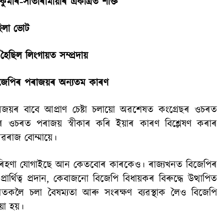
কুমাৰ-সীতাৰামায়াৰ একত্ৰিত শক্তি
হিলা ভোট
ছিল লিংগায়ত সম্প্ৰদায়
্ব বিজেপিৰ পৰাজয়ৰ অন্যতম কাৰণ
নজয়ৰ বাবে আপ্ৰাণ চেষ্টা চলায়ো অৱশেষত কংগ্ৰেছৰ ওচৰত
েছৰ ওচৰত পৰাজয় স্বীকাৰ কৰি ইয়াৰ কাৰণ বিশ্লেষণ কৰাৰ
াসৱৰাজ বোম্মায়ে।
াত অৰিহণা যোগাইছে আন কেতবোৰ কাৰকেও। ৰাজ্যখনত বিজেপিৰ
ৰাৰ্থিত্ব প্ৰদান, কেবাজনো বিজেপি বিধায়কৰ বিৰুদ্ধে উত্থাপিত
াৰতকলৈ চলা বৈষম্যতা আৰু সংৰক্ষণ ব্যৱস্থাক লৈও বিজেপি
া হয়।