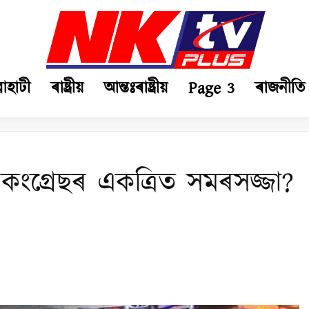
ৱাহাটী
ৰাষ্ট্ৰীয়
আন্তঃৰাষ্ট্ৰীয়
Page 3
ৰাজনীতি
কংগ্ৰেছৰ একত্ৰিত সমৰসজ্জা?