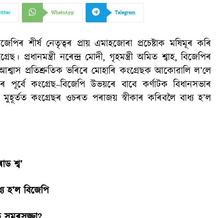
itter
WhatsApp
Telegram
েপিৰ শীৰ্ষ নেতৃত্বৰ প্ৰায় এমাহজোৰা প্ৰচেষ্টাক মষিমূৰ কৰি
প্ৰধানমন্ত্ৰী নৰেন্দ্ৰ মোদী, গৃহমন্ত্ৰী অমিত শ্বাহ, বিজেপিৰ
ৰ আশ্বাস প্ৰতিশ্ৰুতিক ভৰিৰে মোহাৰি কংগ্ৰেছক আকোৱালি ল’লে
ৰ পূৰ্বে কংগ্ৰেছ–বিজেপি উভয়ৰে বাবে কৰ্ণাটক বিধানসভাৰ
তিম মুহূৰ্তত কংগ্ৰেছৰ ওচৰত পৰাজয় স্বীকাৰ কৰিবলৈ বাধ্য হ’ল
ড শ্ব’
্য হ’ল বিজেপি
ত সমৰসজ্জা?