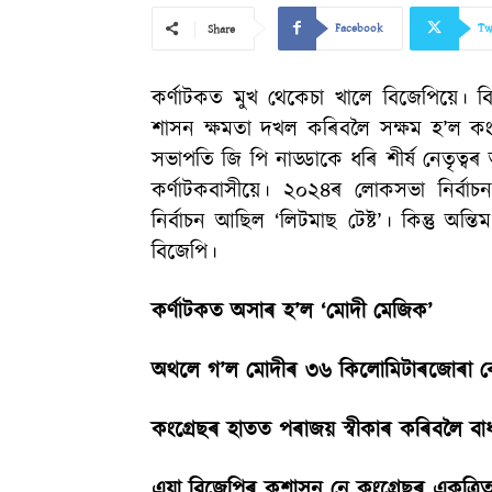
Facebook
Tw
Share
কৰ্ণাটকত মুখ থেকেচা খালে বিজেপিয়ে। বিজ
শাসন ক্ষমতা দখল কৰিবলৈ সক্ষম হ’ল কংগ্ৰেছ। 
সভাপতি জি পি নাড্ডাকে ধৰি শীৰ্ষ নেতৃত্ব
কৰ্ণাটকবাসীয়ে। ২০২৪ৰ লোকসভা নিৰ্বাচন
নিৰ্বাচন আছিল ‘লিটমাছ টেষ্ট’। কিন্তু অন্
বিজেপি।
কৰ্ণাটকত অসাৰ হ’ল ‘মোদী মেজিক’
অথলে গ’ল মোদীৰ ৩৬ কিলোমিটাৰজোৰা ৰো
কংগ্ৰেছৰ হাতত পৰাজয় স্বীকাৰ কৰিবলৈ বাধ
এয়া বিজেপিৰ কুশাসন নে কংগ্ৰেছৰ একত্ৰি