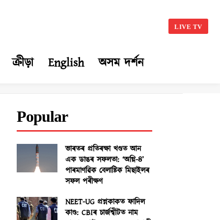
LIVE TV
ক্ৰীড়া
English
অসম দৰ্শন
Popular
ভাৰতৰ প্ৰতিৰক্ষা খণ্ডত আন
এক ডাঙৰ সফলতা: ‘অগ্নি-৪’
পাৰমাণৱিক বেলাষ্টিক মিছাইলৰ
সফল পৰীক্ষণ
NEET-UG প্ৰশ্নকাকত ফাদিল
কাণ্ড: CBIৰ চাৰ্জশ্বীটত নাম