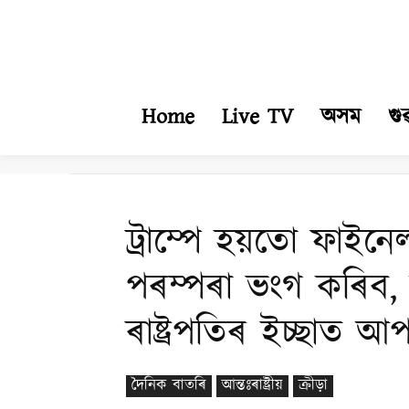
Home
Live TV
অসম
গু
ট্ৰাম্পে হয়তো ফাইন
পৰম্পৰা ভংগ কৰিব
ৰাষ্ট্ৰপতিৰ ইচ্ছাত আ
দৈনিক বাতৰি
আন্তঃৰাষ্ট্ৰীয়
ক্ৰীড়া