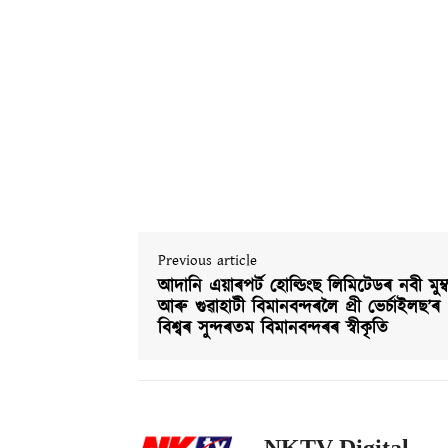
Previous article
আদানি এয়াৰপৰ্ট হোল্ডিংছ লিমিটেডৰ নবী মুম্
আৰু গুৱাহাটী বিমানবন্দৰলৈ প্ৰী ভেৰ্চাইলছ’ৰ
বিশ্বৰ সুন্দৰতম বিমানবন্দৰৰ স্বীকৃতি