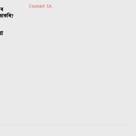
Contact Us
াৰ
চাকৰি?
য়া