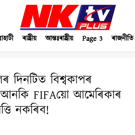
ৱাহাটী
ৰাষ্ট্ৰীয়
আন্তঃৰাষ্ট্ৰীয়
Page 3
ৰাজনীতি
েলৰ দিনটিত বিশ্বকাপৰ
, আনকি FIFAয়ো আমেৰিকাৰ
পত্তি নকৰিব!