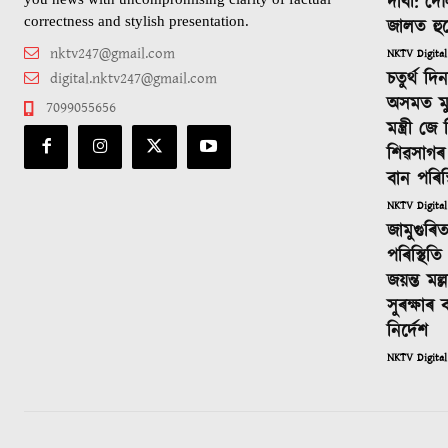
দাবী: দৌ
correctness and stylish presentation.
জালত হু
nktv247@gmail.com
NKTV Digital
চতুৰ্থ দ
digital.nktv247@gmail.com
অসমত মুখ্যম
7099055656
মন্ত্ৰী জ
শিৱসাগৰ
বান পৰিস্
NKTV Digital
জামুগুৰি
পৰিস্থিতি 
জয়ন্ত মল্
সুৰক্ষাৰ ব
নিৰ্দেশ
NKTV Digital