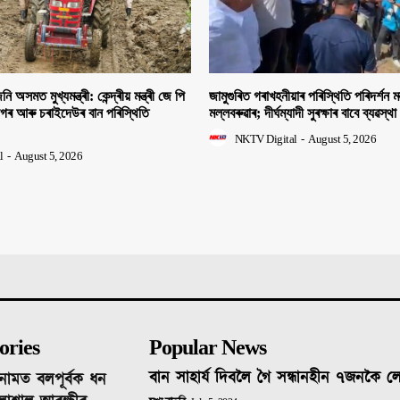
ি অসমত মুখ্যমন্ত্ৰী: কেন্দ্ৰীয় মন্ত্ৰী জে পি
জামুগুৰিত গৰাখহনীয়াৰ পৰিস্থিতি পৰিদৰ্শন মন্
াগৰ আৰু চৰাইদেউৰ বান পৰিস্থিতি
মল্লবৰুৱাৰ; দীৰ্ঘম্যাদী সুৰক্ষাৰ বাবে ব্যৱস্থা
NKTV Digital
-
August 5, 2026
l
-
August 5, 2026
ories
Popular News
বান সাহাৰ্য দিবলৈ গৈ সন্ধানহীন ৭জনকৈ 
নামত বলপূৰ্বক ধন