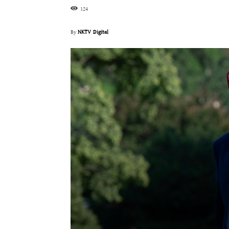
124
By
NKTV Digital