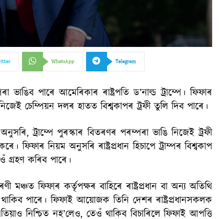
itter
WhatsApp
Telegram
 ভাঙিব পাৰে আমেৰিকাৰ ৰাষ্ট্ৰপতি ড’নাল্ড ট্ৰাম্পে। ফিফাৰ
ে নিজেই চেম্পিয়ন দলৰ হাতত বিশ্বকাপৰ ট্ৰফী তুলি দিব পাৰে।
ুসৰি, ট্ৰাম্পে পুৰস্কাৰ বিতৰণৰ পৰম্পৰা ভাঙি নিজেই ট্ৰফী
 ফিফাৰ নিয়ম অনুসৰি ৰাষ্ট্ৰপ্ৰধান হিচাপে ট্ৰাম্পৰ বিশ্বকাপ
ঁ গ্ৰহণ কৰিব পাৰে।
 মঞ্চত ফিফাৰ কৰ্তৃপক্ষৰ বাহিৰে ৰাষ্ট্ৰপ্ৰধান বা অন্য অতিথি
থিত থাকিব পাৰে। ফিফাই আয়োজক তিনি দেশৰ ৰাষ্ট্ৰপ্ৰধানসকলক
 এতিয়াও নিশ্চিত নহ’লেও, তেওঁ থাকিব বিচাৰিলে ফিফাই আপত্তি