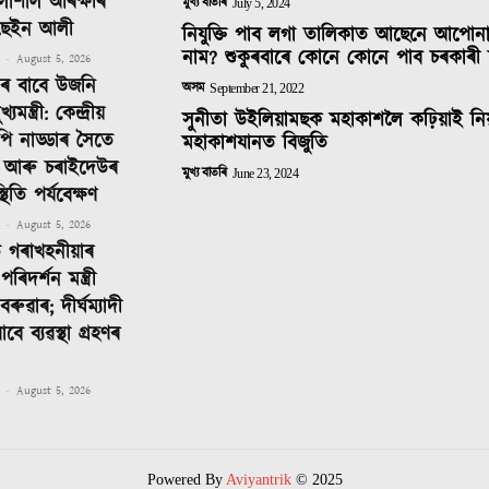
লাশাল আৰক্ষীৰ
মুখ্য বাতৰি
July 5, 2024
ছেইন আলী
নিযুক্তি পাব লগা তালিকাত আছেনে আপোন
নাম? শুকুৰবাৰে কোনে কোনে পাব চৰকাৰী 
-
August 5, 2026
িনৰ বাবে উজনি
অসম
September 21, 2022
ন্ত্ৰী: কেন্দ্ৰীয়
সুনীতা উইলিয়ামছক মহাকাশলৈ কঢ়িয়াই নি
ে পি নাড্ডাৰ সৈতে
মহাকাশযানত বিজুতি
 আৰু চৰাইদেউৰ
মুখ্য বাতৰি
June 23, 2024
থিতি পৰ্যবেক্ষণ
-
August 5, 2026
ত গৰাখহনীয়াৰ
পৰিদৰ্শন মন্ত্ৰী
লবৰুৱাৰ; দীৰ্ঘম্যাদী
াবে ব্যৱস্থা গ্ৰহণৰ
-
August 5, 2026
Powered By
Aviyantrik
© 2025