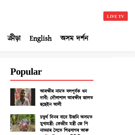
LIVE TV
ক্ৰীড়া
English
অসম দৰ্শন
Popular
আৰক্ষীৰ নামত বলপূৰ্বক ধন
দাবী: দৌলাশাল আৰক্ষীৰ জালত
হুছেইন আলী
চতুৰ্থ দিনৰ বাবে উজনি অসমত
মুখ্যমন্ত্ৰী: কেন্দ্ৰীয় মন্ত্ৰী জে পি
নাড্ডাৰ সৈতে শিৱসাগৰ আৰু