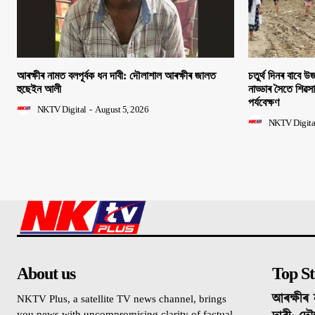
আৰক্ষীৰ নামত বলপূৰ্বক ধন দাবী: দৌলাশাল আৰক্ষীৰ জালত
চতুৰ্থ দিনৰ বাবে উজন
হুছেইন আলী
নাড্ডাৰ সৈতে শিৱস
পৰ্যবেক্ষণ
NKTV Digital
-
August 5, 2026
NKTV Digita
About us
Top St
আৰক্ষীৰ 
NKTV Plus, a satellite TV news channel, brings
you news with uncompromising clarity of factual