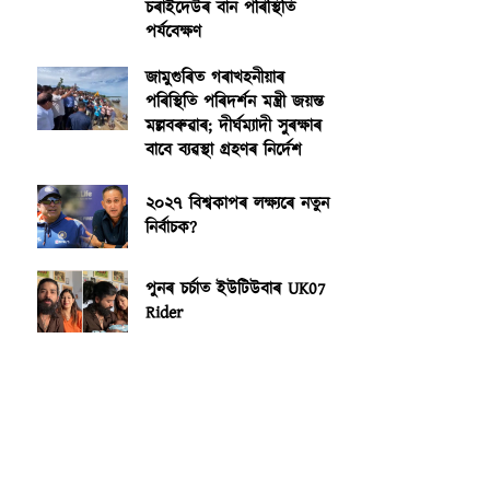
চৰাইদেউৰ বান পৰিস্থিতি
পৰ্যবেক্ষণ
জামুগুৰিত গৰাখহনীয়াৰ
পৰিস্থিতি পৰিদৰ্শন মন্ত্ৰী জয়ন্ত
মল্লবৰুৱাৰ; দীৰ্ঘম্যাদী সুৰক্ষাৰ
বাবে ব্যৱস্থা গ্ৰহণৰ নিৰ্দেশ
২০২৭ বিশ্বকাপৰ লক্ষ্যৰে নতুন
নিৰ্বাচক?
পুনৰ চৰ্চাত ইউটিউবাৰ UK07
Rider