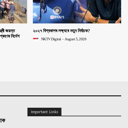
ত্ৰী জয়ন্ত
২০২৭ বিশ্বকাপৰ লক্ষ্যৰে নতুন নিৰ্বাচক?
 গ্ৰহণৰ নিৰ্দেশ
NKTV Digital
-
August 5, 2026
Important Links
লোক