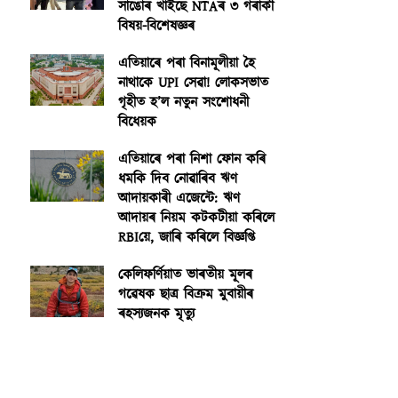
সাঙোৰ খাইছে NTAৰ ৩ গৰাকী
বিষয়-বিশেষজ্ঞৰ
এতিয়াৰে পৰা বিনামূলীয়া হৈ
নাথাকে UPI সেৱা! লোকসভাত
গৃহীত হ’ল নতুন সংশোধনী
বিধেয়ক
এতিয়াৰে পৰা নিশা ফোন কৰি
ধমকি দিব নোৱাৰিব ঋণ
আদায়কাৰী এজেন্টে: ঋণ
আদায়ৰ নিয়ম কটকটীয়া কৰিলে
RBIয়ে, জাৰি কৰিলে বিজ্ঞপ্তি
কেলিফৰ্ণিয়াত ভাৰতীয় মূলৰ
গৱেষক ছাত্ৰ বিক্ৰম মুবায়ীৰ
ৰহস্যজনক মৃত্যু