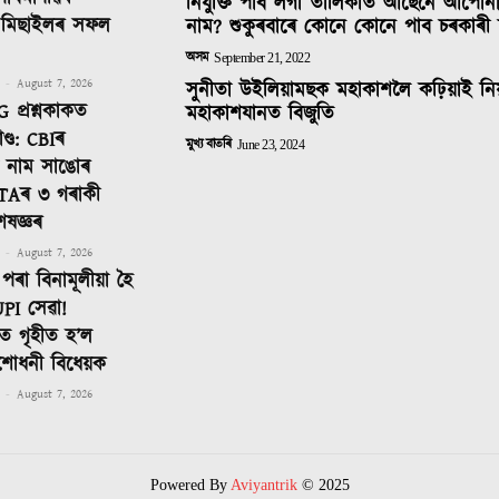
নিযুক্তি পাব লগা তালিকাত আছেনে আপোন
ক মিছাইলৰ সফল
নাম? শুকুৰবাৰে কোনে কোনে পাব চৰকাৰী 
অসম
September 21, 2022
-
August 7, 2026
সুনীতা উইলিয়ামছক মহাকাশলৈ কঢ়িয়াই নি
 প্ৰশ্নকাকত
মহাকাশযানত বিজুতি
ণ্ড: CBIৰ
মুখ্য বাতৰি
June 23, 2024
টত নাম সাঙোৰ
TAৰ ৩ গৰাকী
েষজ্ঞৰ
-
August 7, 2026
পৰা বিনামূলীয়া হৈ
PI সেৱা!
 গৃহীত হ’ল
শোধনী বিধেয়ক
-
August 7, 2026
Powered By
Aviyantrik
© 2025