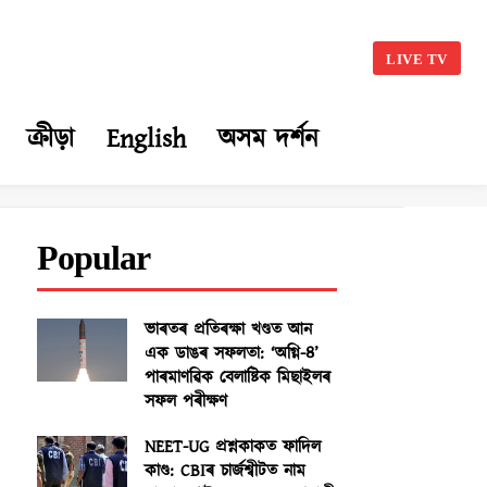
LIVE TV
ক্ৰীড়া
English
অসম দৰ্শন
Popular
ভাৰতৰ প্ৰতিৰক্ষা খণ্ডত আন
এক ডাঙৰ সফলতা: ‘অগ্নি-৪’
পাৰমাণৱিক বেলাষ্টিক মিছাইলৰ
সফল পৰীক্ষণ
NEET-UG প্ৰশ্নকাকত ফাদিল
কাণ্ড: CBIৰ চাৰ্জশ্বীটত নাম