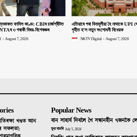
াকত ফাদিল কাণ্ড: CBIৰ চাৰ্জশ্বীটত
এতিয়াৰে পৰা বিনামূলীয়া হৈ নাথাকে UPI
NTAৰ ৩ গৰাকী বিষয়-বিশেষজ্ঞৰ
গৃহীত হ’ল নতুন সংশোধনী বিধেয়ক
l
-
August 7, 2026
NKTV Digital
-
August 7, 2026
ories
Popular News
বান সাহাৰ্য দিবলৈ গৈ সন্ধানহীন ৭জনকৈ 
ৰতিৰক্ষা খণ্ডত আন
ৰ সফলতা:
মুখ্য বাতৰি
July 5, 2024
 পাৰমাণৱিক