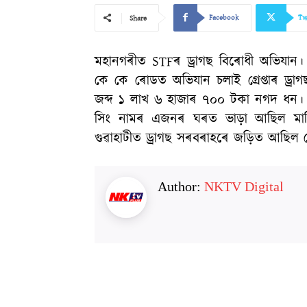
Facebook
Tw
Share
মহানগৰীত STFৰ ড্ৰাগছ বিৰোধী অভিযান।
কে কে ৰোডত অভিযান চলাই গ্ৰেপ্তাৰ ড্ৰা
জব্দ ১ লাখ ৬ হাজাৰ ৭০০ টকা নগদ ধন। 
সিং নামৰ এজনৰ ঘৰত ভাড়া আছিল মাফ
গুৱাহাটীত ড্ৰাগছ সৰবৰাহৰে জড়িত আছিল
Author:
NKTV Digital