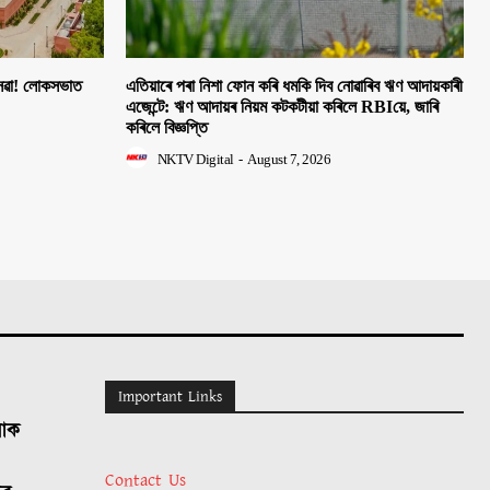
 সেৱা! লোকসভাত
এতিয়াৰে পৰা নিশা ফোন কৰি ধমকি দিব নোৱাৰিব ঋণ আদায়কাৰী
এজেন্টে: ঋণ আদায়ৰ নিয়ম কটকটীয়া কৰিলে RBIয়ে, জাৰি
কৰিলে বিজ্ঞপ্তি
NKTV Digital
-
August 7, 2026
Important Links
লোক
Contact Us