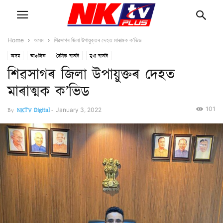
Home
অসম
শিৱসাগৰ জিলা উপায়ুক্তৰ দেহত মাৰাত্মক ক’ভিড
অসম
আঞ্চলিক
দৈনিক বাতৰি
মুখ্য বাতৰি
শিৱসাগৰ জিলা উপায়ুক্তৰ দেহত
মাৰাত্মক ক’ভিড
101
By
NKTV Digital
-
January 3, 2022