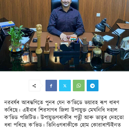
নৱবৰ্ষৰ আৰম্ভণিতে পুনৰ যেন ক’ভিডে ভয়াৱহ ৰূপ ধাৰণ
কৰিছে। এইবাৰ শিৱসাগৰ জিলা উপায়ুক্ত মেঘনিধি দহাল
ক’ভিড পজিটিভ। উপায়ুক্তগৰাকীৰ পত্নী আৰু ভাতৃৰ দেহতো
ধৰা পৰিছে ক’ভিড। তিনিওগৰাকীকে হোম কোৱাৰাণ্টইনত