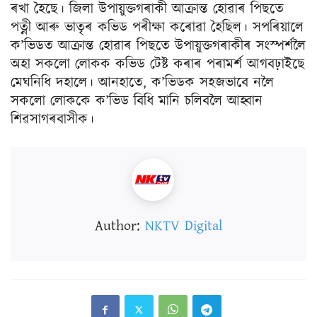
ৰখা হৈছে। জিলা উপায়ুক্তগৰাকী আক্ৰান্ত হোৱাৰ পিছতে
পত্নী আৰু ভাতৃৰ কভিড পৰীক্ষা কৰোৱা হৈছিল। সপৰিয়ালে
ক’ভিডত আক্ৰান্ত হোৱাৰ পিছতে উপায়ুক্তগৰাকীৰ সংস্পৰ্শলৈ
অহা সকলো লোকক কভিড টেষ্ট কৰাৰ পৰামৰ্শ আগবঢ়াইছে
মেঘনিধি দহালে। আনহাতে, ক’ভিডক সহজভাবে নলৈ
সকলো লোককে ক’ভিড বিধি মানি চলিবলৈ আহ্বান
শিৱসাগৰবাসীক।
Author:
NKTV Digital