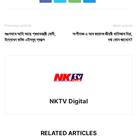
Previous article
Next article
মঙলবাৰে আহি আছে প্ৰধানমন্ত্ৰী মোদী,
সংগীতজ্ঞ এ আৰ ৰহমানৰ জীয়ৰী খাতিজাৰ বিয়া,
উদ্বোধন কৰিব এইসমূহ প্ৰকল্প
দৰা কোন জানেনে?
NKTV Digital
RELATED ARTICLES