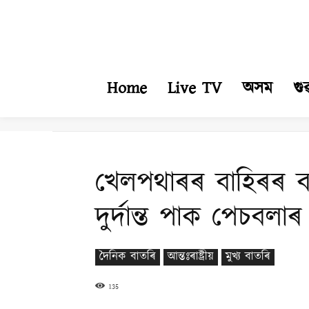
Home
Live TV
অসম
গু
খেলপথাৰৰ বাহিৰৰ বন্ধ
দুৰ্দান্ত পাক পেচবলাৰ
দৈনিক বাতৰি
আন্তঃৰাষ্ট্ৰীয়
মুখ্য বাতৰি
135