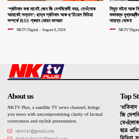
‘প্ৰতিবাদ কৰা মানেই জেন জি দেশবিৰোধী নহয়, তেওঁলোক
নিযুত মইনা আৰু ন
আমাৰেই সন্তান’: ছাত্ৰ প্ৰতিবাদ আৰু ছ’চিয়েল মিডিয়া
শুভাৰম্ভ মুখ্যমন্ত্ৰ
সম্পৰ্কে RSS প্ৰধান মোহন ভাগৱত
সাহায্য ঘোষণা
NKTV Digital
-
August 6, 2026
NKTV Digita
About us
Top St
‘প্ৰতিবা
NKTV Plus, a satellite TV news channel, brings
জি দেশবি
you news with uncompromising clarity of factual
correctness and stylish presentation.
তেওঁলোক
ছাত্ৰ প্ৰ
nktv247@gmail.com
মিডিয়া স
digital.nktv247@gmail.com