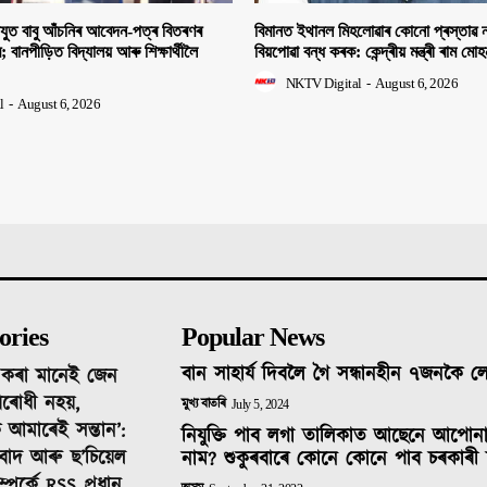
িযুত বাবু আঁচনিৰ আবেদন-পত্ৰ বিতৰণৰ
বিমানত ইথানল মিহলোৱাৰ কোনো প্ৰস্তাৱ ন
ীৰ; বানপীড়িত বিদ্যালয় আৰু শিক্ষাৰ্থীলৈ
বিয়পোৱা বন্ধ কৰক: কেন্দ্ৰীয় মন্ত্ৰী ৰাম মো
NKTV Digital
-
August 6, 2026
l
-
August 6, 2026
ories
Popular News
বান সাহাৰ্য দিবলৈ গৈ সন্ধানহীন ৭জনকৈ 
দ কৰা মানেই জেন
ৰোধী নহয়,
মুখ্য বাতৰি
July 5, 2024
 আমাৰেই সন্তান’:
নিযুক্তি পাব লগা তালিকাত আছেনে আপোন
তিবাদ আৰু ছ’চিয়েল
নাম? শুকুৰবাৰে কোনে কোনে পাব চৰকাৰী 
ম্পৰ্কে RSS প্ৰধান