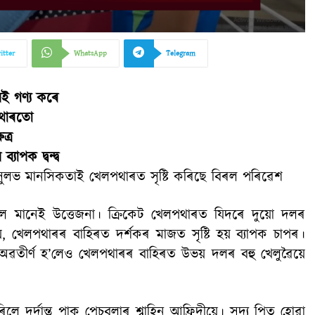
itter
WhatsApp
Telegram
েই গণ্য কৰে
পথাৰতো
ত্ৰ
াপক দ্বন্দ্ব
ৈসুলভ মানসিকতাই খেলপথাৰত সৃষ্টি কৰিছে বিৰল পৰিৱেশ
েল মানেই উত্তেজনা। ক্ৰিকেট খেলপথাৰত যিদৰে দুয়ো দলৰ
 হয়, খেলপথাৰৰ বাহিৰত দৰ্শকৰ মাজত সৃষ্টি হয় ব্যাপক চাপৰ।
হৈ অৱতীৰ্ণ হ’লেও খেলপথাৰৰ বাহিৰত উভয় দলৰ বহু খেলুৱৈয়ে
িলে দুৰ্দান্ত পাক পেচবলাৰ শ্বাহিন আফ্ৰিদীয়ে। সদ্য পিতৃ হোৱা