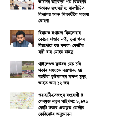
আঁচনিৰ আবেদন-পত্ৰ বিতৰণৰ
শুভাৰম্ভ মুখ্যমন্ত্ৰীৰ; বানপীড়িত
বিদ্যালয় আৰু শিক্ষাৰ্থীলৈ সাহায্য
ঘোষণা
বিমানত ইথানল মিহলোৱাৰ
কোনো প্ৰস্তাৱ নাই, ভুৱা খবৰ
বিয়পোৱা বন্ধ কৰক: কেন্দ্ৰীয়
মন্ত্ৰী ৰাম মোহন নাইডু
থাইলেণ্ডত ফুটবল মেচ চলি
থকাৰ সময়তে বজ্ৰপাত: ২৪
বছৰীয়া ফুটবলাৰৰ কৰুণ মৃত্যু,
আহত আন ১২ জন
গুৱাহাটী-তেজপুৰ সংযোগী ৪
লেনযুক্ত নতুন ঘাইপথঃ ৮,৯৭০
কোটি টকাৰ প্ৰকল্পত কেন্দ্ৰীয়
কেবিনেটৰ অনুমোদন