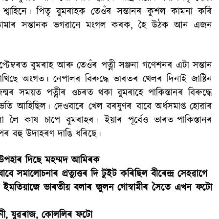
্বাহিনে। পিতৃ বুমৰাহক তেওঁৰ সন্তানৰ কুশল কামনা কৰি
লে, তোমাৰ সন্তানক ভগৱানে মংগল কৰক, হৈ উঠক আন এজন
্টেম্বৰত বুমৰাহ আৰু তেওঁৰ পত্নী সঞ্জনা গণেশনৰ এটা সন্তান
ৰাখিছে অংগত। নেপালৰ বিৰুদ্ধে ভাৰতৰ খেলৰ দিনাই জাষ্টিন
 জন্মৰ সময়ত পত্নীৰ ওচৰত থকা বুমৰাহে পাকিস্তানৰ বিৰুদ্ধে
 আহিছিল। দেও‍বাৰে খেল বৰষুণৰ বাবে অৰ্ধসমাপ্ত হোৱাৰ
া লৈ কাষ চাপে বুমৰাহৰ। ইয়াৰ পূৰ্বেও ভাৰত-পাকিস্তানৰ
বিপৰ বহু উদাহৰণ দাঙি ধৰিছে।
ট উপহাৰ দিছে মহম্মদ আমিৰক
বে সমালোচনাৰ প্ৰত্যুত্তৰ দি টুইট কৰিছিল বীৰেন্দ্ৰ সেহৱাগে
াজ ইমতিয়াজে ভাৰতীয় বলাৰ জুলন গোস্বামীৰ সৈতে এখন ফটো
োনী, যুৱৰাজ, কোললিৰ ফটো