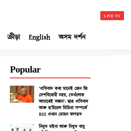
LIVE TV
ক্ৰীড়া
English
অসম দৰ্শন
Popular
‘প্ৰতিবাদ কৰা মানেই জেন জি
দেশবিৰোধী নহয়, তেওঁলোক
আমাৰেই সন্তান’: ছাত্ৰ প্ৰতিবাদ
আৰু ছ’চিয়েল মিডিয়া সম্পৰ্কে
RSS প্ৰধান মোহন ভাগৱত
নিযুত মইনা আৰু নিযুত বাবু