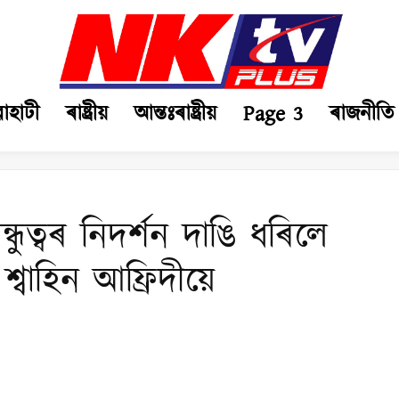
ৱাহাটী
ৰাষ্ট্ৰীয়
আন্তঃৰাষ্ট্ৰীয়
Page 3
ৰাজনীতি
ুত্বৰ নিদৰ্শন দাঙি ধৰিলে
 শ্বাহিন আফ্ৰিদীয়ে