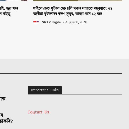
াই, ভুৱা খবৰ
থাইলেণ্ডত ফুটবল মেচ চলি থকাৰ সময়তে বজ্ৰপাত: ২৪
হন নাইডু
বছৰীয়া ফুটবলাৰৰ কৰুণ মৃত্যু, আহত আন ১২ জন
NKTV Digital
-
August 6, 2026
Important Links
লোক
Contact Us
াৰ
চাকৰি?