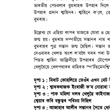
ভাৰতীয় পেচবলাৰ বুমৰাহক উপহাৰ দিলে শ
উপহাৰ প্ৰদান শ্বাহিনৰ। শ্বাহিনে ক’
বুমৰাহ।
উল্লেখ্য যে এছিয়া কাপৰ মাজতে যোৱা ৪ ছেপ
জন্ম হয়। বুমৰাহ দম্পতীয়ে সন্তানৰ নাম 
বুমৰাহৰ পুত্ৰ সন্তান জন্ম হৈছিল। সন্তান
দেওবাৰৰ খেলত অংশ ল’বলৈ ঘৰৰ পৰা উভতি
পিছত শ্বাহিন আফ্ৰিদীয়ে উপহাৰৰ টোপোল
খেলুৱৈয়ে খেলপথাৰৰ বাহিৰত স্প’ৰ্টছমেনশ্
দৃশ্য ১ : বিৰাট কোহলিয়ে তেওঁৰ এখন বে
দৃশ্য ২ : শ্বাৰফৰাজক ইংৰাজী ক’ব নোৱাৰা বা
দৃশ্য ৩ : পাক মহিলা দলৰ খেলুৱৈ কাইন
শ্বেয়াৰ কৰি বন্ধুত্বৰ পৰিচয় দিছিল
দৃশ্য ৪ : আজাহাৰ আলীৰ সন্তানৰ সৈতে ধ