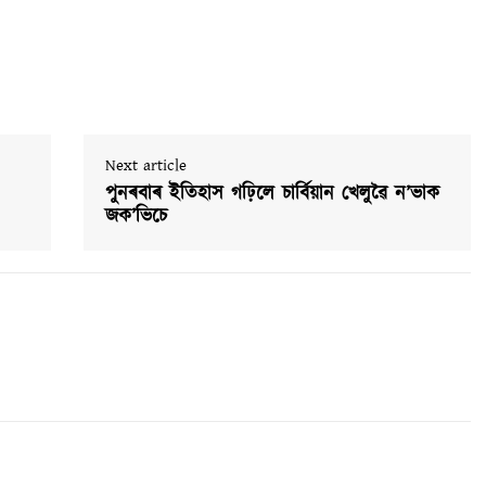
Next article
পুনৰবাৰ ইতিহাস গঢ়িলে চাৰ্বিয়ান খেলুৱৈ ন’ভাক
জক’ভিচে