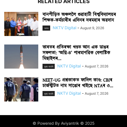
RELATED ARTICLES
বানপীড়িত অঞ্চললৈ গুৱাহাটী বিশ্ববিদ্যালয়ৰ
শিক্ষক-কৰ্মচাৰীৰ এদিনৰ দৰমহাৰ অৱদান
NKTV Digital
-
August 9, 2026
অসম
ভাৰতৰ প্ৰতিৰক্ষা খণ্ডত আন এক ডাঙৰ
সফলতা: ‘অগ্নি-৪’ পাৰমাণৱিক বেলাষ্টিক
মিছাইলৰ...
NKTV Digital
-
August 7, 2026
মুখ্য বাতৰি
NEET-UG প্ৰশ্নকাকত ফাদিল কাণ্ড: CBIৰ
চাৰ্জশ্বীটত নাম সাঙোৰ খাইছে NTAৰ ৩...
NKTV Digital
-
August 7, 2026
মুখ্য বাতৰি
© Powered By Aviyantrik © 2025