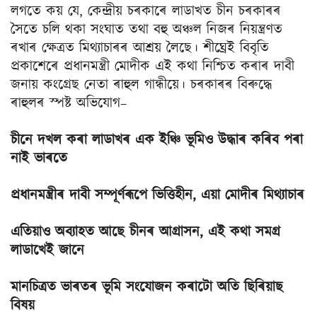
লগতে কয় যে, কেন্দ্ৰীয় চৰকাৰে লাডাখত চীন চৰকাৰৰ
সৈতে চলি থকা সংঘাত তথা বহু অঞ্চল নিজৰ নিয়ন্ত্ৰণত
ৰখাৰ ক্ষেত্ৰত মিথ্যাচাৰৰ আশ্ৰয় লৈছে। শীঘ্ৰেই বিবৃতি
প্ৰকাশেৰে প্ৰধানমন্ত্ৰী মোদীক এই কথা নিশ্চিত কৰাৰ দাবী
জনায় কংগ্ৰেছ নেতা ৰাহুল গান্ধীয়ে। চৰকাৰৰ বিৰুদ্ধে
ৰাহুলৰ স্পষ্ট অভিযোগ–
চীনে দখল কৰা লাডাখৰ এক ইঞ্চি ভূমিও উদ্ধাৰ কৰিব পৰা
নাই ভাৰতে
প্ৰধানমন্ত্ৰীৰ দাবী সম্পূৰ্ণৰূপে ভিত্তিহীন, এয়া মোদীৰ মিথ্যাচাৰ
এতিয়াও অব্যাহত আছে চীনৰ আগ্ৰাসন, এই কথা সমগ্ৰ
লাডাখেই জানে
মানচিত্ৰত ভাৰতৰ ভূমি সংযোজন কৰাটো অতি ছিৰিয়াছ
বিষয়