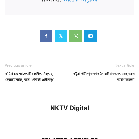
Previous article
Next article
অচিনাক্ত আততায়ীৰ গুলীত নিহত ২
ফটুৱা পাৰ্টী প্ৰসংগক লৈ এইবাৰ ভৰত নৰহ বনাম
স্বেচ্ছাসেৱক, আন ৭গৰাকী গুলীবিদ্ধ
ভৱেশ কলিতা
NKTV Digital