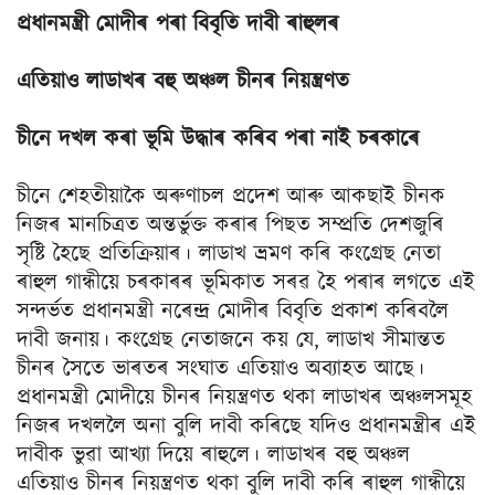
প্ৰধানমন্ত্ৰী মোদীৰ পৰা বিবৃতি দাবী ৰাহুলৰ
এতিয়াও লাডাখৰ বহু অঞ্চল চীনৰ নিয়ন্ত্ৰণত
চীনে দখল কৰা ভূমি উদ্ধাৰ কৰিব পৰা নাই চৰকাৰে
চীনে শেহতীয়াকৈ অৰুণাচল প্ৰদেশ আৰু আকছাই চীনক
নিজৰ মানচিত্ৰত অন্তৰ্ভুক্ত কৰাৰ পিছত সম্প্ৰতি দেশজুৰি
সৃষ্টি হৈছে প্ৰতিক্ৰিয়াৰ। লাডাখ ভ্ৰমণ কৰি কংগ্ৰেছ নেতা
ৰাহুল গান্ধীয়ে চৰকাৰৰ ভূমিকাত সৰৱ হৈ পৰাৰ লগতে এই
সন্দৰ্ভত প্ৰধানমন্ত্ৰী নৰেন্দ্ৰ মোদীৰ বিবৃতি প্ৰকাশ কৰিবলৈ
দাবী জনায়। কংগ্ৰেছ নেতাজনে কয় যে, লাডাখ সীমান্তত
চীনৰ সৈতে ভাৰতৰ সংঘাত এতিয়াও অব্যাহত আছে।
প্ৰধানমন্ত্ৰী মোদীয়ে চীনৰ নিয়ন্ত্ৰণত থকা লাডাখৰ অঞ্চলসমূহ
নিজৰ দখললৈ অনা বুলি দাবী কৰিছে যদিও প্ৰধানমন্ত্ৰীৰ এই
দাবীক ভুৱা আখ্যা দিয়ে ৰাহুলে। লাডাখৰ বহু অঞ্চল
এতিয়াও চীনৰ নিয়ন্ত্ৰণত থকা বুলি দাবী কৰি ৰাহুল গান্ধীয়ে