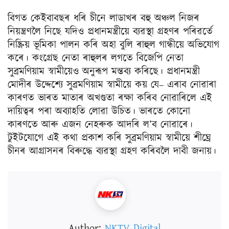
বিগত কেইবাবছৰ ধৰি চীনে লাডাখৰ বহু অঞ্চল নিজৰ
নিয়ন্ত্ৰণলৈ নিছে যদিও প্ৰধানমন্ত্ৰীয়ে ব্যৱস্থা গ্ৰহণৰ পৰিৱৰ্তে
নিষ্ক্ৰিয় ভূমিকা পালন কৰি অহা বুলি ৰাহুল গান্ধীয়ে অভিযোগ
কৰে। কংগ্ৰেছ নেতা ৰাহুলৰ লগতে বিজেপি নেতা
সুব্ৰমণিয়াম স্বামীয়েও অনুৰূপ মন্তব্য কৰিছে। প্ৰধানমন্ত্ৰী
মোদীৰ উদ্দেশ্যে সুব্ৰমণিয়াম স্বামীয়ে কয় যে– এৰাব নোৱাৰা
কাৰণত ভাৰত মাতাৰ অখণ্ডতা ৰক্ষা কৰিব নোৱাৰিলে এই
দায়িত্বৰ পৰা অব্যাহতি লোৱা উচিত। ভাৰতে কোনো
কাৰণতে আৰু এজন নেহৰুক আদৰি ল’ব নোৱাৰে।
টুইটযোগে এই কথা প্ৰকাশ কৰি সুব্ৰমণিয়াম স্বামীয়ে শীঘ্ৰে
চীনৰ আগ্ৰাসনৰ বিৰুদ্ধে ব্যৱস্থা গ্ৰহণ কৰিবলৈ দাবী জনায়।
Author:
NKTV Digital