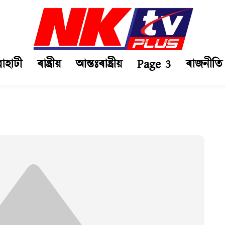
ৱাহাটী
ৰাষ্ট্ৰীয়
আন্তঃৰাষ্ট্ৰীয়
Page 3
ৰাজনীতি