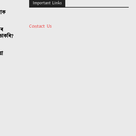
Important Links
লোক
Contact Us
াৰ
চাকৰি?
য়া