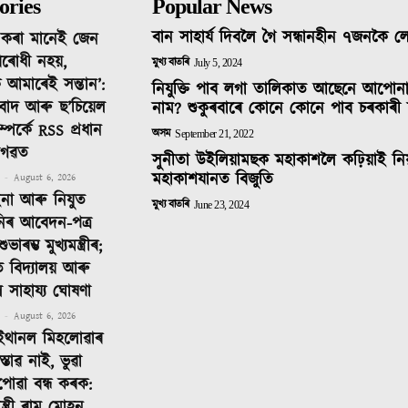
ories
Popular News
বান সাহাৰ্য দিবলৈ গৈ সন্ধানহীন ৭জনকৈ 
দ কৰা মানেই জেন
ৰোধী নহয়,
মুখ্য বাতৰি
July 5, 2024
 আমাৰেই সন্তান’:
নিযুক্তি পাব লগা তালিকাত আছেনে আপোন
তিবাদ আৰু ছ’চিয়েল
নাম? শুকুৰবাৰে কোনে কোনে পাব চৰকাৰী 
ম্পৰ্কে RSS প্ৰধান
অসম
September 21, 2022
াগৱত
সুনীতা উইলিয়ামছক মহাকাশলৈ কঢ়িয়াই নি
মহাকাশযানত বিজুতি
-
August 6, 2026
ইনা আৰু নিযুত
মুখ্য বাতৰি
June 23, 2024
নিৰ আবেদন-পত্ৰ
াৰম্ভ মুখ্যমন্ত্ৰীৰ;
ত বিদ্যালয় আৰু
ীলৈ সাহায্য ঘোষণা
-
August 6, 2026
ইথানল মিহলোৱাৰ
্তাৱ নাই, ভুৱা
পোৱা বন্ধ কৰক: