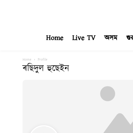
Home
Live TV
অসম
গু
Home
Profile
ৰছিদুল হুছেইন