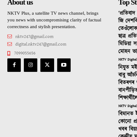
About us
Top St
‘প্ৰতিবা
NKTV Plus, a satellite TV news channel, brings
জি দেশবি
you news with uncompromising clarity of factual
correctness and stylish presentation.
তেওঁলোক
ছাত্ৰ প্ৰ
nktv247@gmail.com
মিডিয়া স
digital.nktv247@gmail.com
মোহন ভ
7099055656
NKTV Digital
নিযুত ম
বাবু আঁচ
বিতৰণৰ শুভ
বানপীড়ি
শিক্ষাৰ্থ
NKTV Digital
বিমানত 
কোনো প্ৰস
খবৰ বিয়