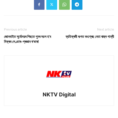
Previous article
Next article
জোনবাইত সূৰ্যোদয়ৰ পিছতে পুনৰ সচল হ’ব
ব্যতিক্ৰমী ৰূপত কংগ্ৰেছ নেতা ৰাহুল গান্ধী
বিক্ৰম লেণ্ডাৰ-প্ৰজ্ঞান ৰ’ভাৰ!
NKTV Digital