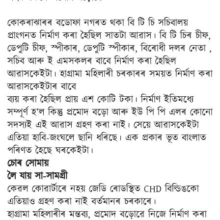
কোকৰাঝাৰৰ বডোফা নগৰত থকা বি টি চি সচিবালয়
প্ৰাংগনত নিৰ্মাণ কৰা হৈছিল সাতটা আৱাস। বি টি চিৰ চীফ,
ডেপুটি চীফ, স্পীকাৰ, ডেপুটি স্পীকাৰ, বিৰোধী দলৰ নেতা ,
সচিব আৰু ই এমসকলৰ বাবে নিৰ্মাণ কৰা হৈছিল
আৱাসকেইটা। হাগ্ৰামা মহিলাৰী চৰকাৰৰ সময়ত নিৰ্মাণ কৰা
আৱাসকেইটাৰ বাবে
ব্যয় কৰা হৈছিল প্ৰায় এশ কোটি টকা। নিৰ্মাণ ইতিমধ্যে
সম্পূৰ্ণ হ’ল কিন্তু প্ৰমোদ বড়ো আৰু ইউ পি পি এলৰ কোনো
সদস্যই এই আৱাস গ্ৰহণ কৰা নাই। সেয়ে আৱাসকেইটা
এতিয়া হাবি-জংঘলে ছানি ধৰিছে। এক প্ৰকাৰ ভূত বাংলাত
পৰিণত হৈছে ঘৰকেইটা।
চোৰ সোমায়
লৈ যায় সা-সামগ্ৰী
কেৱল কোৱাৰ্টাৰে নহয় জেডি ৰোডস্থিত CHD বিল্ডিঙকো
এতিয়াও গ্ৰহণ কৰা নাই বৰ্তমানৰ চৰকাৰে।
হাগ্ৰামা মহিলাৰীৰ মন্তব্য, প্ৰমোদ বড়োৱে নিজে নিৰ্মাণ কৰা