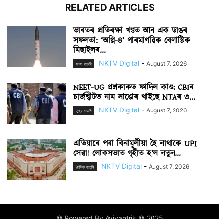
RELATED ARTICLES
ভাৰতৰ প্ৰতিৰক্ষা খণ্ডত আন এক ডাঙৰ
সফলতা: ‘অগ্নি-৪’ পাৰমাণৱিক বেলাষ্টিক
মিছাইলৰ...
NKTV Digital
-
August 7, 2026
মুখ্য বাতৰি
NEET-UG প্ৰশ্নকাকত ফাদিল কাণ্ড: CBIৰ
চাৰ্জশ্বীটত নাম সাঙোৰ খাইছে NTAৰ ৩...
NKTV Digital
-
August 7, 2026
মুখ্য বাতৰি
এতিয়াৰে পৰা বিনামূলীয়া হৈ নাথাকে UPI
সেৱা! লোকসভাত গৃহীত হ’ল নতুন...
NKTV Digital
-
August 7, 2026
দৈনিক বাতৰি
© Powered By Aviyantrik © 2025