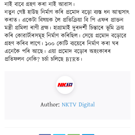
নাই বাবে গ্ৰহণ কৰা নাই আৱাস।
নতুন গেষ্ট হাউছ নিৰ্মাণ কৰি প্ৰমোদ বড়ো ব্যস্ত ধন আত্মসাৎ
কৰাত। একেটা বিষয়ক লৈ প্ৰতিক্ৰিয়া বি পি এফৰ প্ৰাক্তন
মন্ত্ৰী প্ৰমিলা ৰাণী ব্ৰহ্ম। হাগ্ৰামাই দুৰদৰ্শী চিন্তাৰে ভূমি ক্ৰয়
কৰি কোৱাৰ্টাৰসমূহ নিৰ্মাণ কৰিছিল। সেয়ে প্ৰমোদ বড়োৱে
গ্ৰহণ কৰিব লাগে। ১০০ কোটি ব্যয়েৰে নিৰ্মাণ কৰা ঘৰ
এনেকৈ পৰি আছে। এয়া প্ৰমোদ বড়োৰ অহংকাৰৰ
প্ৰতিফলন নেকি? চৰ্চা চলিছে BTRত।
Author:
NKTV Digital