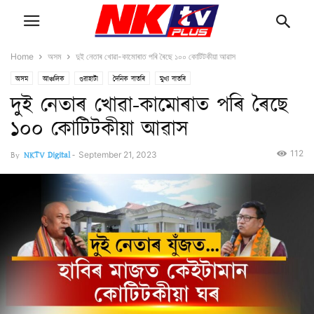
Home
অসম
দুই নেতাৰ খোৱা-কামোৰাত পৰি ৰৈছে ১০০ কোটিটকীয়া আৱাস
অসম
আঞ্চলিক
গুৱাহাটী
দৈনিক বাতৰি
মুখ্য বাতৰি
দুই নেতাৰ খোৱা-কামোৰাত পৰি ৰৈছে
১০০ কোটিটকীয়া আৱাস
112
By
NKTV Digital
-
September 21, 2023