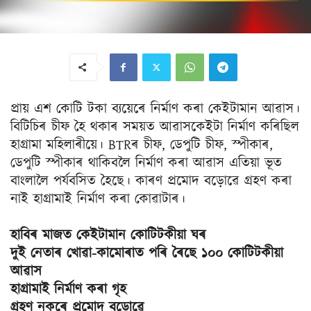
প্ৰায় এশ কোটি টকা ব্যয়েৰে নিৰ্মাণ কৰা কেইটামান আৱাস।
বিটিচিৰ চীফ হৈ থকাৰ সময়ত আৱাসকেইটা নিৰ্মাণ কৰিছিল
হাগ্ৰামা মহিলাৰীয়ে। BTRৰ চীফ, ডেপুটি চীফ, স্পীকাৰ,
ডেপুটি স্পীকাৰ থাকিবলৈ নিৰ্মাণ কৰা আৱাস এতিয়া ভূত
বাংলালৈ পৰ্যবসিত হৈছে। কাৰণ প্ৰমোদ বড়োৱে গ্ৰহণ কৰা
নাই হাগ্ৰামাই নিৰ্মাণ কৰা কোৱাটাৰ।
হাবিৰ মাজত কেইটামান কোটিটকীয়া ঘৰ
দুই নেতাৰ খোৱা-কামোৰাত পৰি ৰৈছে ১০০ কোটিটকীয়া
আৱাস
হাগ্ৰামাই নিৰ্মাণ কৰা গৃহ
গ্ৰহণ নকৰে প্ৰমোদ বড়োৱে