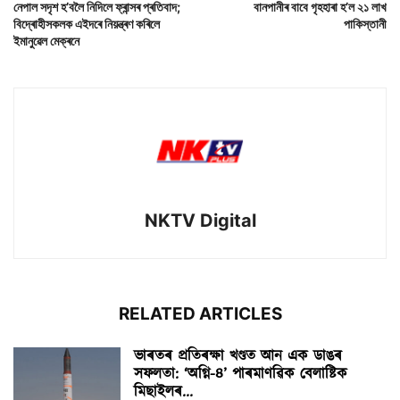
নেপাল সদৃশ হ’বলৈ নিদিলে ফ্ৰান্সৰ প্ৰতিবাদ;
বানপানীৰ বাবে গৃহহাৰা হ’ল ২১ লাখ
বিদ্ৰোহীসকলক এইদৰে নিয়ন্ত্ৰণ কৰিলে
পাকিস্তানী
ইমানুৱেল মেক্ৰনে
NKTV Digital
RELATED ARTICLES
ভাৰতৰ প্ৰতিৰক্ষা খণ্ডত আন এক ডাঙৰ
সফলতা: ‘অগ্নি-৪’ পাৰমাণৱিক বেলাষ্টিক
মিছাইলৰ...