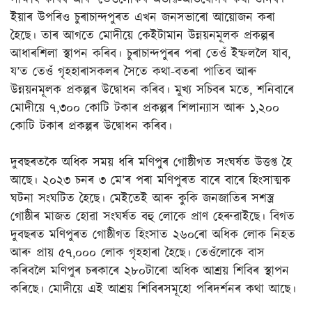
সাক্ষাৎ কৰিব আৰু তেওঁলোকৰ অভাৱ-অভিযোগৰ কথা শুনিব।
ইয়াৰ উপৰিও চুৰাচান্দপুৰত এখন জনসভাৰো আয়োজন কৰা
হৈছে। তাৰ আগতে মোদীয়ে কেইটামান উন্নয়নমূলক প্ৰকল্পৰ
আধাৰশিলা স্থাপন কৰিব। চুৰাচান্দপুৰৰ পৰা তেওঁ ইম্ফললৈ যাব,
য’ত তেওঁ গৃহহাৰাসকলৰ সৈতে কথা-বতৰা পাতিব আৰু
উন্নয়নমূলক প্ৰকল্পৰ উদ্বোধন কৰিব। মুখ্য সচিবৰ মতে, শনিবাৰে
মোদীয়ে ৭,৩০০ কোটি টকাৰ প্ৰকল্পৰ শিলান্যাস আৰু ১,২০০
কোটি টকাৰ প্ৰকল্পৰ উদ্বোধন কৰিব।
দুবছৰতকৈ অধিক সময় ধৰি মণিপুৰ গোষ্ঠীগত সংঘৰ্ষত উত্তপ্ত হৈ
আছে। ২০২৩ চনৰ ৩ মে’ৰ পৰা মণিপুৰত বাৰে বাৰে হিংসাত্মক
ঘটনা সংঘটিত হৈছে। মেইতেই আৰু কুকি জনজাতিৰ সশস্ত্ৰ
গোষ্ঠীৰ মাজত হোৱা সংঘৰ্ষত বহু লোকে প্ৰাণ হেৰুৱাইছে। বিগত
দুবছৰত মণিপুৰত গোষ্ঠীগত হিংসাত ২৬০ৰো অধিক লোক নিহত
আৰু প্ৰায় ৫৭,০০০ লোক গৃহহাৰা হৈছে। তেওঁলোকে বাস
কৰিবলৈ মণিপুৰ চৰকাৰে ২৮০টাৰো অধিক আশ্ৰয় শিবিৰ স্থাপন
কৰিছে। মোদীয়ে এই আশ্ৰয় শিবিৰসমূহো পৰিদৰ্শনৰ কথা আছে।