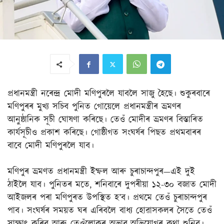
প্ৰধানমন্ত্ৰী নৰেন্দ্ৰ মোদী মণিপুৰলৈ যাবলৈ সাজু হৈছে। শুকুৰবাৰে
মণিপুৰৰ মুখ্য সচিব পুনিত গোয়েলে প্ৰধানমন্ত্ৰীৰ ভ্ৰমণৰ
আনুষ্ঠানিক সূচী ঘোষণা কৰিছে। তেওঁ মোদীৰ ভ্ৰমণৰ বিস্তাৰিত
কাৰ্যসূচীও প্ৰকাশ কৰিছে। গোষ্ঠীগত সংঘৰ্ষৰ পিছত প্ৰথমবাৰৰ
বাবে মোদী মণিপুৰলৈ যাব।
মণিপুৰ ভ্ৰমণত প্ৰধানমন্ত্ৰী ইম্ফল আৰু চুৰাচান্দপুৰ—এই দুই
ঠাইলৈ যাব। পুনিতৰ মতে, শনিবাৰে দুপৰীয়া ১২-৩০ বজাত মোদী
আইজলৰ পৰা মণিপুৰত উপস্থিত হ’ব। প্ৰথমে তেওঁ চুৰাচান্দপুৰ
পাব। সংঘৰ্ষৰ সময়ত ঘৰ এৰিবলৈ বাধ্য হোৱাসকলৰ সৈতে তেওঁ