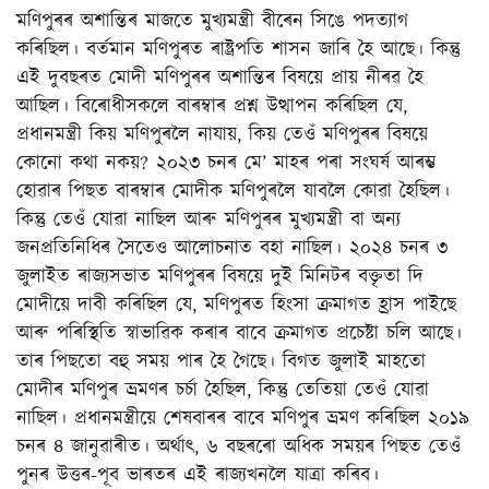
মণিপুৰৰ অশান্তিৰ মাজতে মুখ্যমন্ত্ৰী বীৰেন সিঙে পদত্যাগ
কৰিছিল। বৰ্তমান মণিপুৰত ৰাষ্ট্ৰপতি শাসন জাৰি হৈ আছে। কিন্তু
এই দুবছৰত মোদী মণিপুৰৰ অশান্তিৰ বিষয়ে প্ৰায় নীৰৱ হৈ
আছিল। বিৰোধীসকলে বাৰম্বাৰ প্ৰশ্ন উত্থাপন কৰিছিল যে,
প্ৰধানমন্ত্ৰী কিয় মণিপুৰলৈ নাযায়, কিয় তেওঁ মণিপুৰৰ বিষয়ে
কোনো কথা নকয়? ২০২৩ চনৰ মে’ মাহৰ পৰা সংঘৰ্ষ আৰম্ভ
হোৱাৰ পিছত বাৰম্বাৰ মোদীক মণিপুৰলৈ যাবলৈ কোৱা হৈছিল।
কিন্তু তেওঁ যোৱা নাছিল আৰু মণিপুৰৰ মুখ্যমন্ত্ৰী বা অন্য
জনপ্ৰতিনিধিৰ সৈতেও আলোচনাত বহা নাছিল। ২০২৪ চনৰ ৩
জুলাইত ৰাজ্যসভাত মণিপুৰৰ বিষয়ে দুই মিনিটৰ বক্তৃতা দি
মোদীয়ে দাবী কৰিছিল যে, মণিপুৰত হিংসা ক্ৰমাগত হ্ৰাস পাইছে
আৰু পৰিস্থিতি স্বাভাৱিক কৰাৰ বাবে ক্ৰমাগত প্ৰচেষ্টা চলি আছে।
তাৰ পিছতো বহু সময় পাৰ হৈ গৈছে। বিগত জুলাই মাহতো
মোদীৰ মণিপুৰ ভ্ৰমণৰ চৰ্চা হৈছিল, কিন্তু তেতিয়া তেওঁ যোৱা
নাছিল। প্ৰধানমন্ত্ৰীয়ে শেষবাৰৰ বাবে মণিপুৰ ভ্ৰমণ কৰিছিল ২০১৯
চনৰ ৪ জানুৱাৰীত। অৰ্থাৎ, ৬ বছৰৰো অধিক সময়ৰ পিছত তেওঁ
পুনৰ উত্তৰ-পূব ভাৰতৰ এই ৰাজ্যখনলৈ যাত্ৰা কৰিব।