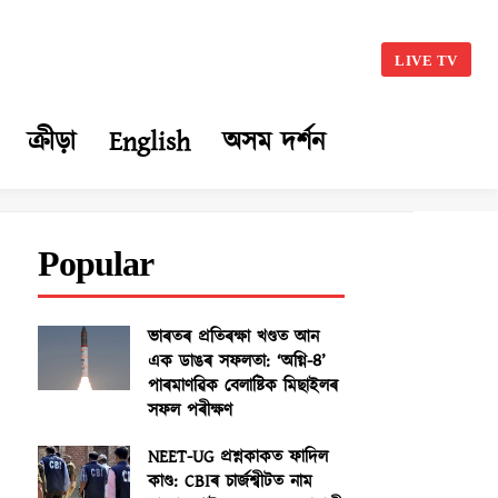
LIVE TV
ক্ৰীড়া
English
অসম দৰ্শন
Popular
ভাৰতৰ প্ৰতিৰক্ষা খণ্ডত আন
এক ডাঙৰ সফলতা: ‘অগ্নি-৪’
পাৰমাণৱিক বেলাষ্টিক মিছাইলৰ
সফল পৰীক্ষণ
NEET-UG প্ৰশ্নকাকত ফাদিল
কাণ্ড: CBIৰ চাৰ্জশ্বীটত নাম