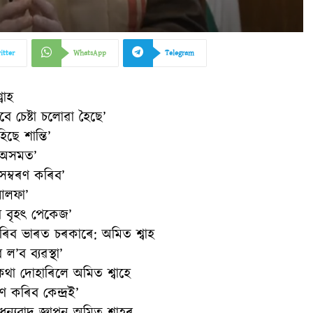
itter
WhatsApp
Telegram
বাহ
ে চেষ্টা চলোৱা হৈছে’
িছে শান্তি’
 অসমত’
 সম্বৰণ কৰিব’
 আলফা’
ব বৃহৎ পেকেজ’
কৰিব ভাৰত চৰকাৰে: অমিত শ্বাহ
ল’ব ব্যৱস্থা’
 কথা দোহাৰিলে অমিত শ্বাহে
ণ কৰিব কেন্দ্ৰই’