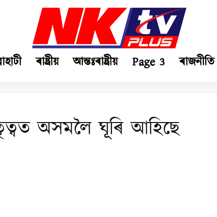
ৱাহাটী
ৰাষ্ট্ৰীয়
আন্তঃৰাষ্ট্ৰীয়
Page 3
ৰাজনীতি
নেতৃত্বত অসমলৈ ঘূৰি আহিছে