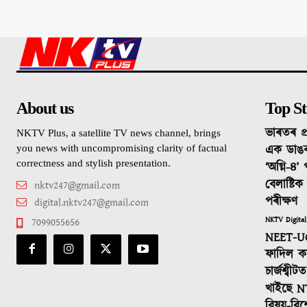
About us
Top St
ভাৰতৰ প্
NKTV Plus, a satellite TV news channel, brings
এক ডাঙ
you news with uncompromising clarity of factual
correctness and stylish presentation.
‘অগ্নি-৪’
বেলাষ্টি
nktv247@gmail.com
পৰীক্ষণ
digital.nktv247@gmail.com
NKTV Digital
7099055656
NEET-UG
ফাদিল কা
চাৰ্জশ্বী
খাইছে N
বিষয়-বিশ