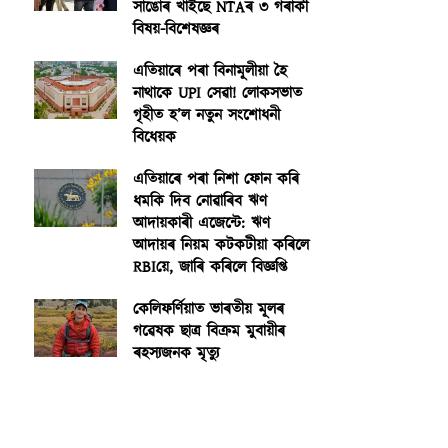
সাঙোৰ খাইছে NTAৰ ৩ গৰাকী
বিষয়-বিশেষজ্ঞৰ
এতিয়াৰে পৰা বিনামূলীয়া হৈ
নাথাকে UPI সেৱা! লোকসভাত
গৃহীত হ’ল নতুন সংশোধনী
বিধেয়ক
এতিয়াৰে পৰা নিশা ফোন কৰি
ধমকি দিব নোৱাৰিব ঋণ
আদায়কাৰী এজেন্টে: ঋণ
আদায়ৰ নিয়ম কটকটীয়া কৰিলে
RBIয়ে, জাৰি কৰিলে বিজ্ঞপ্তি
কেলিফৰ্ণিয়াত ভাৰতীয় মূলৰ
গৱেষক ছাত্ৰ বিক্ৰম মুবায়ীৰ
ৰহস্যজনক মৃত্যু