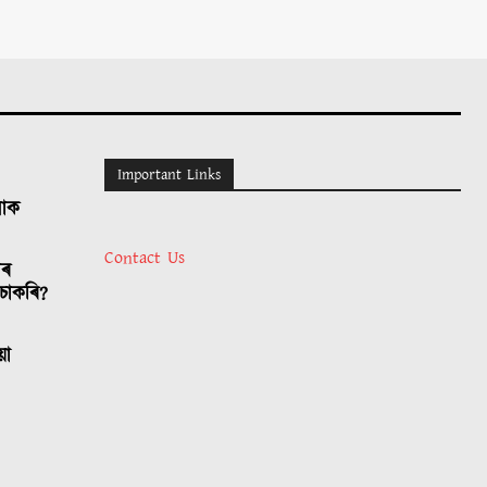
Important Links
লোক
Contact Us
াৰ
চাকৰি?
য়া