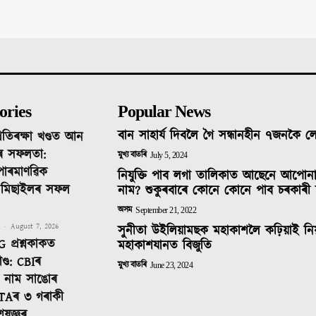
ories
Popular News
বান সাহাৰ্য দিবলৈ গৈ সন্ধানহীন ৭জনকৈ 
ৰতিৰক্ষা খণ্ডত আন
ৰ সফলতা:
মুখ্য বাতৰি
July 5, 2024
 পাৰমাণৱিক
নিযুক্তি পাব লগা তালিকাত আছেনে আপোন
ক মিছাইলৰ সফল
নাম? শুকুৰবাৰে কোনে কোনে পাব চৰকাৰী 
অসম
September 21, 2022
-
August 7, 2026
সুনীতা উইলিয়ামছক মহাকাশলৈ কঢ়িয়াই নি
 প্ৰশ্নকাকত
মহাকাশযানত বিজুতি
ণ্ড: CBIৰ
মুখ্য বাতৰি
June 23, 2024
টত নাম সাঙোৰ
TAৰ ৩ গৰাকী
েষজ্ঞৰ