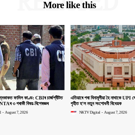
RELATED
More like this
াকত ফাদিল কাণ্ড: CBIৰ চাৰ্জশ্বীটত
এতিয়াৰে পৰা বিনামূলীয়া হৈ নাথাকে UPI
NTAৰ ৩ গৰাকী বিষয়-বিশেষজ্ঞৰ
গৃহীত হ’ল নতুন সংশোধনী বিধেয়ক
l
-
August 7, 2026
NKTV Digital
-
August 7, 2026