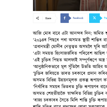
Facebook
Tw
Share
আজি মোৰ বাবে এটা আনন্দৰ দিন: অমিত শ্
‘২০১৪ৰ পিছৰে পৰা অসমত স্থায়ী শান্তিৰ বাব
‘প্ৰধানমন্ত্ৰী মোদীৰ নেতৃত্বত অসমলৈ ঘূৰি আহ
‘এটা সময়ত হিংসাজৰ্জৰিত পৰিৱেশ আছিল
‘এই চুক্তিৰ পিছত আলফাই সম্পূৰ্ণৰূপে অস্ত্ৰ
‘আনুষ্ঠানিকভাৱে মূল সুঁতিলৈ উভতি আহিব
‘চুক্তিৰ জৰিয়তে ভাৰত চৰকাৰে প্ৰদান কৰি
অসমত বিভিন্ন উন্নয়নমূলক প্ৰকল্প ৰূপায়ণ 
‘নিৰ্ধাৰিত সময়ৰ ভিতৰত চুক্তি ৰূপায়ণৰ বাবে 
অসমত শেহতীয়াকৈ স্বাক্ষৰিত বিভিন্ন চুক্তিৰ
‘ৰাজ্য চৰকাৰৰ সৈতে মিলি শান্তি চুক্তি ৰূপায়