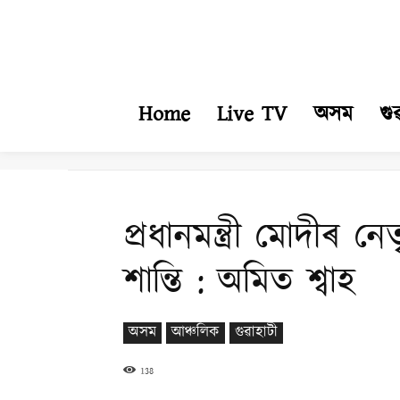
Home
Live TV
অসম
গু
প্ৰধানমন্ত্ৰী মোদীৰ 
শান্তি : অমিত শ্বাহ
অসম
আঞ্চলিক
গুৱাহাটী
138