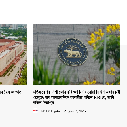
 সেৱা! লোকসভাত
এতিয়াৰে পৰা নিশা ফোন কৰি ধমকি দিব নোৱাৰিব ঋণ আদায়কাৰী
এজেন্টে: ঋণ আদায়ৰ নিয়ম কটকটীয়া কৰিলে RBIয়ে, জাৰি
কৰিলে বিজ্ঞপ্তি
NKTV Digital
-
August 7, 2026