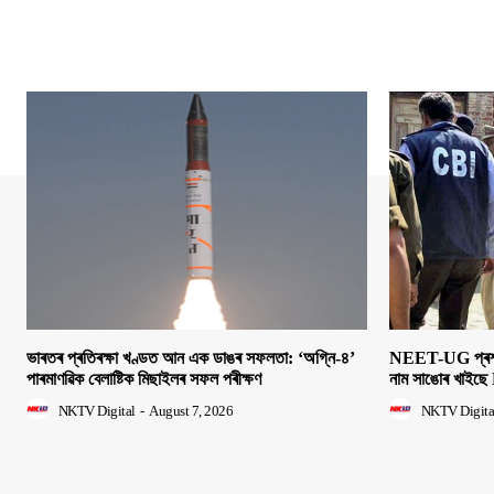
ভাৰতৰ প্ৰতিৰক্ষা খণ্ডত আন এক ডাঙৰ সফলতা: ‘অগ্নি-৪’
NEET-UG প্ৰশ্নক
পাৰমাণৱিক বেলাষ্টিক মিছাইলৰ সফল পৰীক্ষণ
নাম সাঙোৰ খাইছে 
NKTV Digital
-
August 7, 2026
NKTV Digita