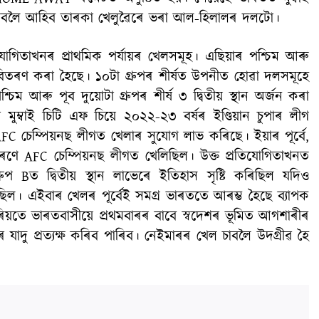
লিবলৈ আহিব তাৰকা খেলুৱৈৰে ভৰা আল-হিলালৰ দলটো।
যোগিতাখনৰ প্ৰাথমিক পৰ্যায়ৰ খেলসমূহ। এছিয়াৰ পশ্চিম আৰু
হ বিতৰণ কৰা হৈছে। ১০টা গ্ৰুপৰ শীৰ্ষত উপনীত হোৱা দলসমূহে
 আৰু পূব দুয়োটা গ্ৰুপৰ শীৰ্ষ ৩ দ্বিতীয় স্থান অৰ্জন কৰা
মুম্বাই চিটি এফ চিয়ে ২০২২-২৩ বৰ্ষৰ ইণ্ডিয়ান চুপাৰ লীগ
AFC চেম্পিয়নছ লীগত খেলাৰ সুযোগ লাভ কৰিছে। ইয়াৰ পূৰ্বে,
কাৰণে AFC চেম্পিয়নছ লীগত খেলিছিল। উক্ত প্ৰতিযোগিতাখনত
 Bত দ্বিতীয় স্থান লাভেৰে ইতিহাস সৃষ্টি কৰিছিল যদিও
ছিল। এইবাৰ খেলৰ পূৰ্বেই সমগ্ৰ ভাৰততে আৰম্ভ হৈছে ব্যাপক
ৰ জৰিয়তে ভাৰতবাসীয়ে প্ৰথমবাৰৰ বাবে স্বদেশৰ ভূমিত আগশাৰীৰ
 যাদু প্ৰত্যক্ষ কৰিব পাৰিব। নেইমাৰৰ খেল চাবলৈ উদগ্ৰীৱ হৈ