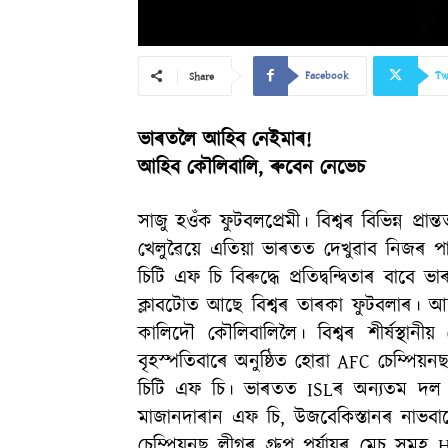
Facebook
Tw
Share
ভাৰতলৈ আহিব নেইমাৰ!
আহিব কৌলিবালি, ৰুবেন নেভেচ
সাজু হওঁক ফুটবলপ্ৰেমী। বিশ্বৰ বিভিন্ন প্ৰ
খেলুৱৈয়ে এতিয়া ভাৰতত দেখুৱাব নিজৰ পাৰদ
চিটি এফ চি বিৰুদ্ধে প্ৰতিদ্বন্দ্বিতাৰ
ক্লাবটোত আছে বিশ্বৰ তাৰকা ফুটবলাৰ। আছে 
কালিদৌ কৌলিবালিলৈ। বিশ্বৰ শীৰ্ষস্থ
বৃহস্পতিবাৰে অনুষ্ঠিত হোৱা AFC চেম্পিয়নছ লী
চিটি এফ চি। ভাৰতত ISLৰ অন্যতম দল ম
মাজানদাৰান এফ চি, উজবেকিস্তানৰ নাভ
চেম্পিয়নছ লীগৰ গ্ৰুপ পৰ্যায়ৰ মেচ সমূ