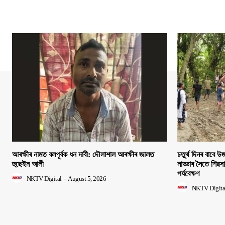
আৰক্ষীৰ নামত বলপূৰ্বক ধন দাবী: দৌলাশাল আৰক্ষীৰ জালত
চতুৰ্থ দিনৰ বাবে উজন
হুছেইন আলী
নাড্ডাৰ সৈতে শিৱস
পৰ্যবেক্ষণ
NKTV Digital
-
August 5, 2026
NKTV Digita