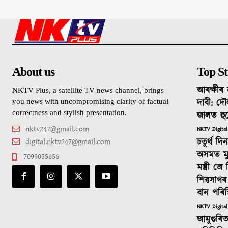
About us
Top St
আৰক্ষীৰ 
NKTV Plus, a satellite TV news channel, brings
দাবী: দৌ
you news with uncompromising clarity of factual
correctness and stylish presentation.
জালত হু
nktv247@gmail.com
NKTV Digital
চতুৰ্থ দ
digital.nktv247@gmail.com
অসমত মুখ্যম
7099055656
মন্ত্ৰী জ
শিৱসাগৰ
বান পৰিস্
NKTV Digital
জামুগুৰি