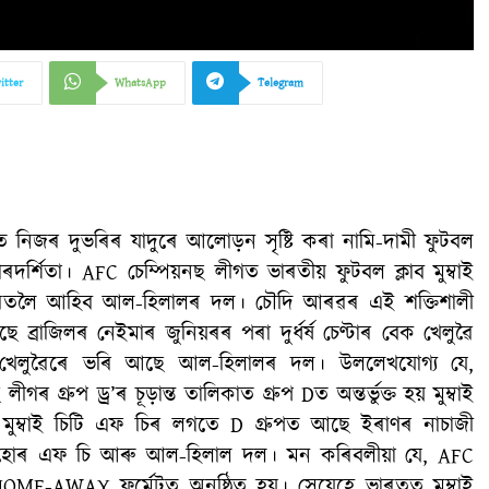
itter
WhatsApp
Telegram
ান্তত নিজৰ দুভৰিৰ যাদুৰে আলোড়ন সৃষ্টি কৰা নামি-দামী ফুটবল
ৰ্শিতা। AFC চেম্পিয়নছ লীগত ভাৰতীয় ফুটবল ক্লাব মুম্বাই
 বাবে ভাৰতলৈ আহিব আল-হিলালৰ দল। চৌদি আৰৱৰ এই শক্তিশালী
ব্ৰাজিলৰ নেইমাৰ জুনিয়ৰৰ পৰা দুৰ্ধৰ্ষ চেণ্টাৰ বেক খেলুৱৈ
ানীয় খেলুৱৈৰে ভৰি আছে আল-হিলালৰ দল। উললেখযোগ্য যে,
গৰ গ্ৰুপ ড্ৰ’ৰ চূড়ান্ত তালিকাত গ্ৰুপ Dত অন্তৰ্ভুক্ত হয় মুম্বাই
ুম্বাই চিটি এফ চিৰ লগতে D গ্ৰুপত আছে ইৰাণৰ নাচাজী
বাহোৰ এফ চি আৰু আল-হিলাল দল। মন কৰিবলীয়া যে, AFC
হ HOME-AWAY ফৰ্মেটত অনুষ্ঠিত হয়। সেয়েহে ভাৰতত মুম্বাই