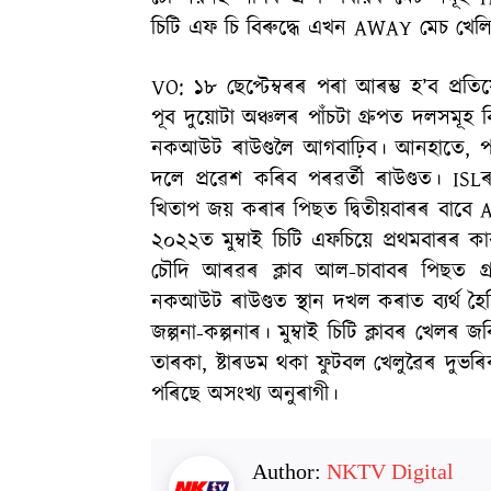
চিটি এফ চি বিৰুদ্ধে এখন AWAY মেচ খে
VO: ১৮ ছেপ্টেম্বৰৰ পৰা আৰম্ভ হ’ব প্ৰতি
পূব দুয়োটা অঞ্চলৰ পাঁচটা গ্ৰুপত দলসমূ
নকআউট ৰাউণ্ডলৈ আগবাঢ়িব। আনহাতে, পশ্চিম
দলে প্ৰৱেশ কৰিব পৰৱৰ্তী ৰাউণ্ডত। ISLৰ 
খিতাপ জয় কৰাৰ পিছত দ্বিতীয়বাৰৰ বাবে 
২০২২ত মুম্বাই চিটি এফচিয়ে প্ৰথমবাৰৰ 
চৌদি আৰৱৰ ক্লাব আল-চাবাবৰ পিছত গ্ৰুপ
নকআউট ৰাউণ্ডত স্থান দখল কৰাত ব্যৰ্থ হৈ
জল্পনা-কল্পনাৰ। মুম্বাই চিটি ক্লাবৰ খেল
তাৰকা, ষ্টাৰডম থকা ফুটবল খেলুৱৈৰ দুভৰিৰ
পৰিছে অসংখ্য অনুৰাগী।
Author:
NKTV Digital