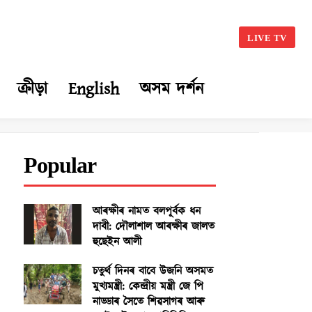
LIVE TV
ক্ৰীড়া
English
অসম দৰ্শন
Popular
আৰক্ষীৰ নামত বলপূৰ্বক ধন
দাবী: দৌলাশাল আৰক্ষীৰ জালত
হুছেইন আলী
চতুৰ্থ দিনৰ বাবে উজনি অসমত
মুখ্যমন্ত্ৰী: কেন্দ্ৰীয় মন্ত্ৰী জে পি
নাড্ডাৰ সৈতে শিৱসাগৰ আৰু