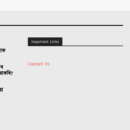
Important Links
লোক
Contact Us
াৰ
চাকৰি?
য়া