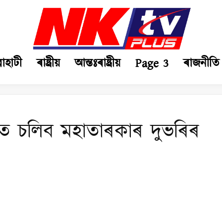
ৱাহাটী
ৰাষ্ট্ৰীয়
আন্তঃৰাষ্ট্ৰীয়
Page 3
ৰাজনীতি
ত চলিব মহাতাৰকাৰ দুভৰিৰ