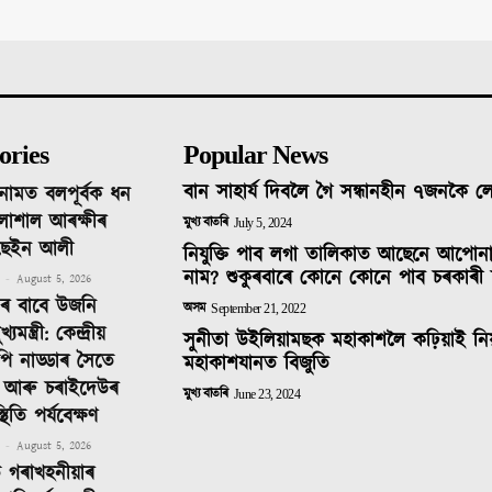
ories
Popular News
বান সাহাৰ্য দিবলৈ গৈ সন্ধানহীন ৭জনকৈ 
নামত বলপূৰ্বক ধন
লাশাল আৰক্ষীৰ
মুখ্য বাতৰি
July 5, 2024
ছেইন আলী
নিযুক্তি পাব লগা তালিকাত আছেনে আপোন
নাম? শুকুৰবাৰে কোনে কোনে পাব চৰকাৰী 
-
August 5, 2026
িনৰ বাবে উজনি
অসম
September 21, 2022
ন্ত্ৰী: কেন্দ্ৰীয়
সুনীতা উইলিয়ামছক মহাকাশলৈ কঢ়িয়াই নি
ে পি নাড্ডাৰ সৈতে
মহাকাশযানত বিজুতি
 আৰু চৰাইদেউৰ
মুখ্য বাতৰি
June 23, 2024
থিতি পৰ্যবেক্ষণ
-
August 5, 2026
ত গৰাখহনীয়াৰ