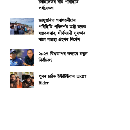
চৰাইদেউৰ বান পৰিস্থিতি
পৰ্যবেক্ষণ
জামুগুৰিত গৰাখহনীয়াৰ
পৰিস্থিতি পৰিদৰ্শন মন্ত্ৰী জয়ন্ত
মল্লবৰুৱাৰ; দীৰ্ঘম্যাদী সুৰক্ষাৰ
বাবে ব্যৱস্থা গ্ৰহণৰ নিৰ্দেশ
২০২৭ বিশ্বকাপৰ লক্ষ্যৰে নতুন
নিৰ্বাচক?
পুনৰ চৰ্চাত ইউটিউবাৰ UK07
Rider