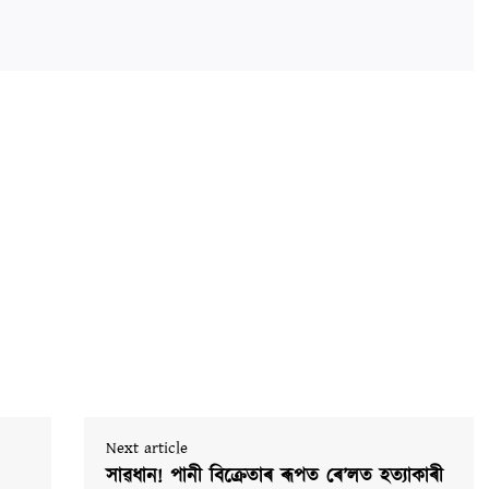
Next article
সাৱধান! পানী বিক্ৰেতাৰ ৰূপত ৰে’লত হত্যাকাৰী