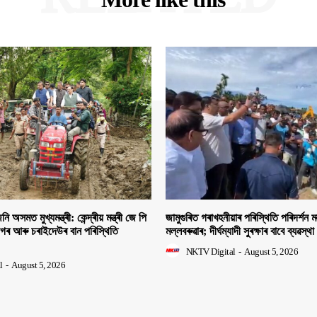
ি অসমত মুখ্যমন্ত্ৰী: কেন্দ্ৰীয় মন্ত্ৰী জে পি
জামুগুৰিত গৰাখহনীয়াৰ পৰিস্থিতি পৰিদৰ্শন মন্
াগৰ আৰু চৰাইদেউৰ বান পৰিস্থিতি
মল্লবৰুৱাৰ; দীৰ্ঘম্যাদী সুৰক্ষাৰ বাবে ব্যৱস্থা
NKTV Digital
-
August 5, 2026
l
-
August 5, 2026