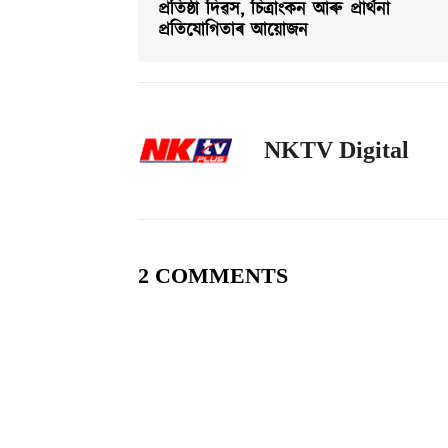
প্ৰতিষ্ঠা দিৱস, চিত্ৰাংকন আৰু প্ৰাৰ্থনা
প্ৰতিযোগিতাৰ আয়োজন
NKTV Digital
2 COMMENTS