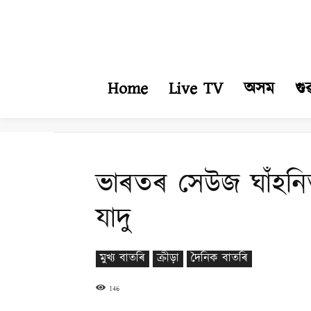
Home
Live TV
অসম
গু
ভাৰতৰ সেউজ ঘাঁহনি
যাদু
মুখ্য বাতৰি
ক্ৰীড়া
দৈনিক বাতৰি
146