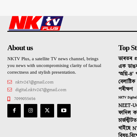
About us
Top St
ভাৰতৰ প্
NKTV Plus, a satellite TV news channel, brings
এক ডাঙ
you news with uncompromising clarity of factual
correctness and stylish presentation.
‘অগ্নি-৪’
বেলাষ্টি
nktv247@gmail.com
পৰীক্ষণ
digital.nktv247@gmail.com
NKTV Digital
7099055656
NEET-UG
ফাদিল কা
চাৰ্জশ্বী
খাইছে N
বিষয়-বিশ