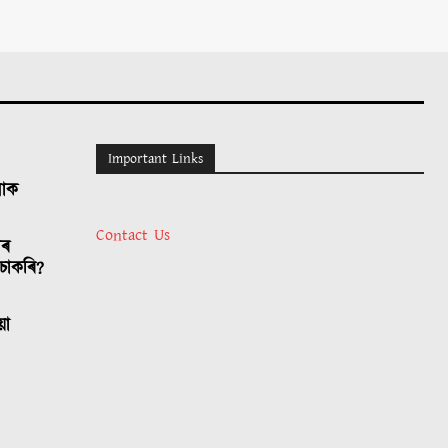
Important Links
লোক
Contact Us
াৰ
চাকৰি?
য়া