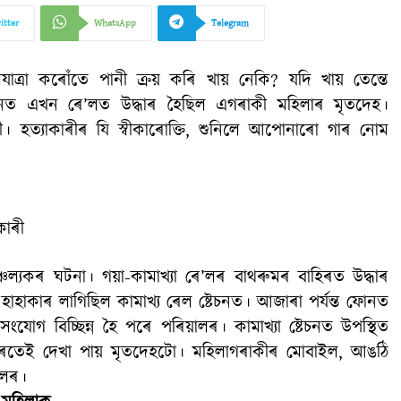
itter
WhatsApp
Telegram
যাত্ৰা কৰোঁতে পানী ক্ৰয় কৰি খায় নেকি? যদি খায় তেন্তে
টেচনত এখন ৰে’লত উদ্ধাৰ হৈছিল এগৰাকী মহিলাৰ মৃতদেহ।
 হত্যাকাৰীৰ যি স্বীকাৰোক্তি, শুনিলে আপোনাৰো গাৰ নোম
কাৰী
ল্যকৰ ঘটনা। গয়া-কামাখ্যা ৰে’লৰ বাথৰুমৰ বাহিৰত উদ্ধাৰ
াহাকাৰ লাগিছিল কামাখ্য ৰেল ষ্টেচনত। আজাৰা পৰ্যন্ত ফোনত
োগ বিচ্ছিন্ন হৈ পৰে পৰিয়ালৰ। কামাখ্যা ষ্টেচনত উপস্থিত
তেই দেখা পায় মৃতদেহটো। মহিলাগৰাকীৰ মোবাইল, আঙঠি
য়ালৰ।