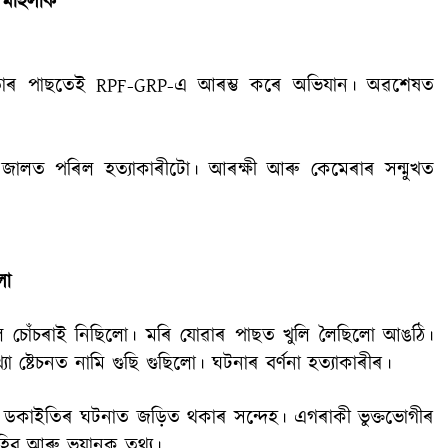
মৰ মহিলাক
। তাৰ পাছতেই RPF-GRP-এ আৰম্ভ কৰে অভিযান। অৱশেষত
 জালত পৰিল হত্যাকাৰীটো। আৰক্ষী আৰু কেমেৰাৰ সন্মুখত
লো
লৈ চোঁচৰাই নিছিলো। মৰি যোৱাৰ পাছত খুলি লৈছিলো আঙঠি।
ষ্টেচনত নামি গুছি গুছিলো। ঘটনাৰ বৰ্ণনা হত্যাকাৰীৰ।
 ডকাইতিৰ ঘটনাত জড়িত থকাৰ সন্দেহ। এগৰাকী ভুক্তভোগীৰ
িব আৰু ভয়ানক তথ্য।