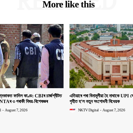
RELATED
More like this
াকত ফাদিল কাণ্ড: CBIৰ চাৰ্জশ্বীটত
এতিয়াৰে পৰা বিনামূলীয়া হৈ নাথাকে UPI
NTAৰ ৩ গৰাকী বিষয়-বিশেষজ্ঞৰ
গৃহীত হ’ল নতুন সংশোধনী বিধেয়ক
l
-
August 7, 2026
NKTV Digital
-
August 7, 2026