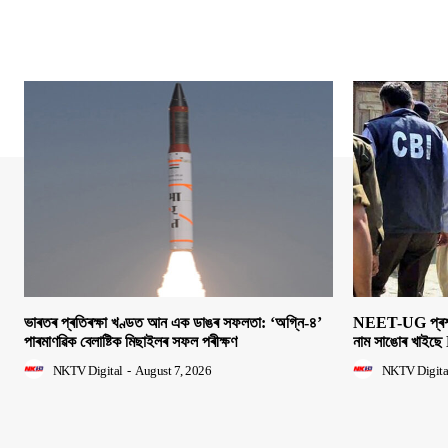
ভাৰতৰ প্ৰতিৰক্ষা খণ্ডত আন এক ডাঙৰ সফলতা: ‘অগ্নি-৪’
NEET-UG প্ৰশ্নক
পাৰমাণৱিক বেলাষ্টিক মিছাইলৰ সফল পৰীক্ষণ
নাম সাঙোৰ খাইছে 
NKTV Digital
-
August 7, 2026
NKTV Digita