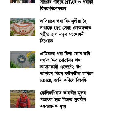
সাঙোৰ খাইছে NTAৰ ৩ গৰাকী
বিষয়-বিশেষজ্ঞৰ
এতিয়াৰে পৰা বিনামূলীয়া হৈ
নাথাকে UPI সেৱা! লোকসভাত
গৃহীত হ’ল নতুন সংশোধনী
বিধেয়ক
এতিয়াৰে পৰা নিশা ফোন কৰি
ধমকি দিব নোৱাৰিব ঋণ
আদায়কাৰী এজেন্টে: ঋণ
আদায়ৰ নিয়ম কটকটীয়া কৰিলে
RBIয়ে, জাৰি কৰিলে বিজ্ঞপ্তি
কেলিফৰ্ণিয়াত ভাৰতীয় মূলৰ
গৱেষক ছাত্ৰ বিক্ৰম মুবায়ীৰ
ৰহস্যজনক মৃত্যু