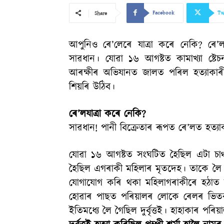
Facebook
Tw
Share
আপুনিও ৰে’লেৰে যাত্ৰা কৰে নেকি? ৰে’ল
সাৱধান। যোৱা ১৬ আগষ্টত কামাখ্যা ষ্
আৰক্ষীৰ অভিযানত জালত পৰিল হত্যাকাৰী।
শিয়ৰি উঠিব।
ৰে’লযাত্ৰা কৰে নেকি?
সাৱধান! পানী বিক্ৰেতাৰ ৰূপত ৰে’লত হত্যা
যোৱা ১৬ আগষ্টত সংঘটিত হৈছিল এটা চাঞ্চ
হৈছিল এগৰাকী মহিলাৰ মৃতদেহ। তাকে লৈ হ
যোগাযোগ কৰি থকা মহিলাগৰাকীৰে হঠাত সংয
হোৱাৰ পাছত পৰিয়ালৰ লোকে ৰেলৰ ভিতৰ
ইতিমধ্যে লৈ গৈছিল দুৰ্বৃত্তই। হাহাকাৰ পৰি