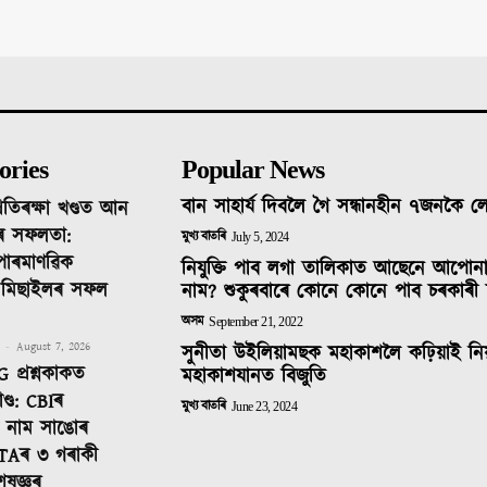
ories
Popular News
বান সাহাৰ্য দিবলৈ গৈ সন্ধানহীন ৭জনকৈ 
ৰতিৰক্ষা খণ্ডত আন
ৰ সফলতা:
মুখ্য বাতৰি
July 5, 2024
 পাৰমাণৱিক
নিযুক্তি পাব লগা তালিকাত আছেনে আপোন
ক মিছাইলৰ সফল
নাম? শুকুৰবাৰে কোনে কোনে পাব চৰকাৰী 
অসম
September 21, 2022
-
August 7, 2026
সুনীতা উইলিয়ামছক মহাকাশলৈ কঢ়িয়াই নি
 প্ৰশ্নকাকত
মহাকাশযানত বিজুতি
ণ্ড: CBIৰ
মুখ্য বাতৰি
June 23, 2024
টত নাম সাঙোৰ
TAৰ ৩ গৰাকী
েষজ্ঞৰ