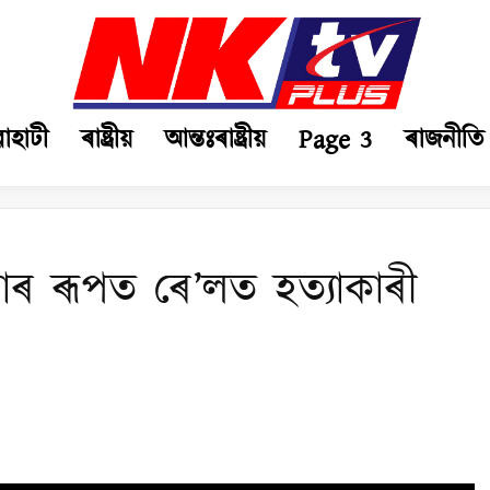
ৱাহাটী
ৰাষ্ট্ৰীয়
আন্তঃৰাষ্ট্ৰীয়
Page 3
ৰাজনীতি
তাৰ ৰূপত ৰে’লত হত্যাকাৰী