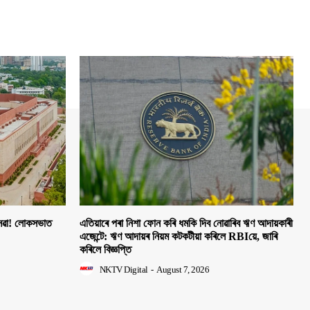
 সেৱা! লোকসভাত
এতিয়াৰে পৰা নিশা ফোন কৰি ধমকি দিব নোৱাৰিব ঋণ আদায়কাৰী
এজেন্টে: ঋণ আদায়ৰ নিয়ম কটকটীয়া কৰিলে RBIয়ে, জাৰি
কৰিলে বিজ্ঞপ্তি
NKTV Digital
-
August 7, 2026