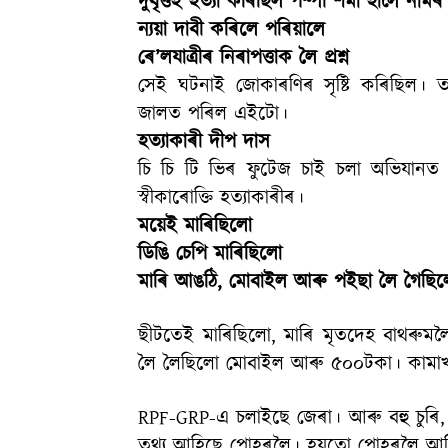
দুৰ্বৃত্তই হত্যা কৰিছিল পম্পী শৰ্মা হালৈ না
ন্যয়া দাবী কৰিলে পৰিয়ালে
ৰে’লযাত্ৰীৰ নিৰাপত্তাক লৈ প্ৰশ্ন
সেই ঘটনাই জোকাৰণিৰ সৃষ্টি কৰিছিল
জালত পৰিল এইটো।
হত্যাকাৰী দীপ দাস
চি চি টি ভিৰ ফুটেজ চাই চলা অভিযানত
স্বীকাৰোক্তি হত্যাকাৰীৰ।
ময়েই মাৰিছিলো
ডিঙি চেপি মাৰিছিলো
মাৰি আঙঠি, মোবাইল আৰু পইছা লৈ গৈছি
ছীটতেই মাৰিছিলো, মাৰি মৃতদেহ বাথৰুম
লৈ লৈছিলো মোবাইল আৰু ৫০০টকা। কামাখ্যা 
RPF-GRP-এ চলাইছে জেৰা। আৰু বহু চুৰি,
তথ্য আহিছে পোহৰলৈ। হয়তো পোহৰলৈ আহ