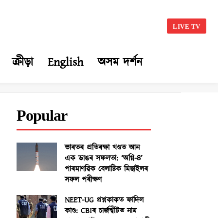
LIVE TV
ক্ৰীড়া
English
অসম দৰ্শন
Popular
ভাৰতৰ প্ৰতিৰক্ষা খণ্ডত আন
এক ডাঙৰ সফলতা: ‘অগ্নি-৪’
পাৰমাণৱিক বেলাষ্টিক মিছাইলৰ
সফল পৰীক্ষণ
NEET-UG প্ৰশ্নকাকত ফাদিল
কাণ্ড: CBIৰ চাৰ্জশ্বীটত নাম