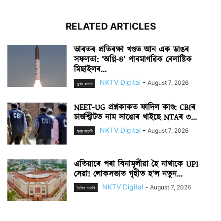
RELATED ARTICLES
ভাৰতৰ প্ৰতিৰক্ষা খণ্ডত আন এক ডাঙৰ
সফলতা: ‘অগ্নি-৪’ পাৰমাণৱিক বেলাষ্টিক
মিছাইলৰ...
NKTV Digital
-
August 7, 2026
মুখ্য বাতৰি
NEET-UG প্ৰশ্নকাকত ফাদিল কাণ্ড: CBIৰ
চাৰ্জশ্বীটত নাম সাঙোৰ খাইছে NTAৰ ৩...
NKTV Digital
-
August 7, 2026
মুখ্য বাতৰি
এতিয়াৰে পৰা বিনামূলীয়া হৈ নাথাকে UPI
সেৱা! লোকসভাত গৃহীত হ’ল নতুন...
NKTV Digital
-
August 7, 2026
দৈনিক বাতৰি