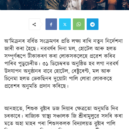
অ’মিক্ৰনৰ বৰ্ধিত সংক্ৰমণৰ প্ৰতি লক্ষ্য ৰাখি নতুন নিৰ্দেশনা
জাৰী কৰা হৈছে। নৱবৰ্ষৰ দিনা মল, হোটেল আৰু হলত
সম্পূৰ্ণৰূপে টীকাকৰণ কৰা লোকসকলেহে প্ৰৱেশ কৰিব
পাৰিব পুডুচেৰীত। ৩১ ডিচেম্বৰত অনুষ্ঠিত হব লগা নৱবৰ্ষ
উদযাপন অনুষ্ঠানৰ বাবে হোটেল, ৰেষ্টুৰেণ্ট, মল আৰু
চিনেমা হলত ভেকছিনৰ দুয়োটা পালি লোৱা লোককহে
প্ৰৱেশৰ অনুমতি প্ৰদান কৰিছে।
আনহাতে, শিশুক বুষ্টাৰ ডজ দিয়াৰ ক্ষেত্ৰতো অনুমতি দিব
চৰকাৰে। ৰাজ্যিক স্বাস্থ্য সঞ্চালক জি শ্ৰীৰামুলুৱে সদৰি কৰা
মতে অহা মাহৰ পৰা শিশুসকলক বিদ্যালয়ত বুষ্টাৰ পালি