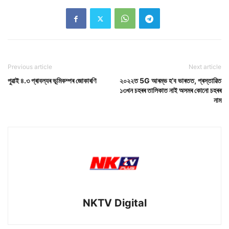
Previous article
Next article
পুৱাই ৪.৩ প্ৰাবল্যৰ ভূমিকম্পৰ জোকাৰণি
২০২২ত 5G আৰম্ভ হ’ব ভাৰতত, প্ৰস্তাৱিত
১৩খন চহৰৰ তালিকাত নাই অসমৰ কোনো চহৰৰ
নাম
NKTV Digital