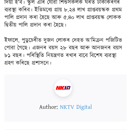
দিয়া হ’ব। স্কুল এৰি যোৱা শিশুসকলক ঘৰত টীকাকৰণৰ
ব্যৱস্থা কৰিব। ইতিমধ্যে প্ৰায় ৮.২৪ লাখ প্ৰাপ্তবয়স্কক প্ৰথম
পালি প্ৰদান কৰা হৈছে আৰু ৫.৪০ লাখ প্ৰাপ্তবয়স্ক লোকক
দ্বিতীয় পালি প্ৰদান কৰা হৈছে।
ইফালে, পুডুচেৰীত দুজন লোকৰ দেহত অ’মিক্ৰন পজিটিভ
পোৱা গৈছে। এজনৰ বয়স ২৮ বছৰ আৰু আনজনৰ বয়স
৮১ বছৰ। পৰিস্থিতি নিয়ন্ত্ৰণত ৰখাৰ বাবে বিশেষ ব্যৱস্থা
গ্ৰহণ কৰিছে প্ৰশাসনে।
Author:
NKTV Digital