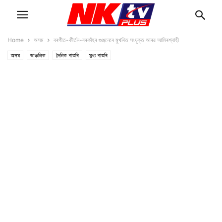
Home
অসম
বৰগীত-কীৰ্তন-বৰকাঁহৰ গুঞ্জনেৰে মুখৰিত সংযুক্ত আৰৱ আমিৰশ্বাহী
অসম
আঞ্চলিক
দৈনিক বাতৰি
মুখ্য বাতৰি