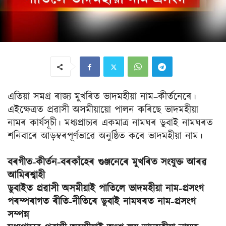
এতিয়া সমগ্র ৰাজ্য মুখৰিত ভাদমহীয়া নাম–কীৰ্তনেৰে।
এইক্ষেত্রত প্রৱাসী অসমীয়ায়ো পালন কৰিছে ভাদমহীয়া
নামৰ কাৰ্যসূচী। মধ্যপ্রাচ্যৰ একমাত্র নামঘৰ ডুবাই নামঘৰত
শনিবাৰে আড়ম্বৰপূৰ্ণভাৱে অনুষ্ঠিত কৰে ভাদমহীয়া নাম।
বৰগীত-কীৰ্তন-বৰকাঁহেৰ গুঞ্জনেৰে মুখৰিত সংযুক্ত আৰৱ
আমিৰশ্বাহী
ডুবাইত প্রৱাসী অসমীয়াই পাতিলে ভাদমহীয়া নাম-প্রসংগ
পৰম্পৰাগত ৰীতি-নীতিৰে ডুবাই নামঘৰত নাম-প্রসংগ
সম্পন্ন