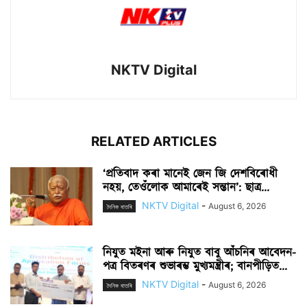
NKTV Digital
RELATED ARTICLES
‘প্ৰতিবাদ কৰা মানেই জেন জি দেশবিৰোধী
নহয়, তেওঁলোক আমাৰেই সন্তান’: ছাত্ৰ...
NKTV Digital
-
August 6, 2026
দৈনিক বাতৰি
নিযুত মইনা আৰু নিযুত বাবু আঁচনিৰ আবেদন-
পত্ৰ বিতৰণৰ শুভাৰম্ভ মুখ্যমন্ত্ৰীৰ; বানপীড়িত...
NKTV Digital
-
August 6, 2026
দৈনিক বাতৰি