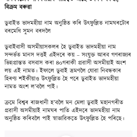
বিক্রম বৰুৱা
ডুবাইত ভাদমহীয়া নাম অনুষ্ঠিত কৰি উৎফুল্লিত নামঘৰটোৰ
বৰমেধি সুমন বৰদলৈ
ডুবাইবাসী অসমীয়াসকলৰ হৈ ডুবাইত ভাদমহীয়া নাম
সন্দৰ্ভত মানস দত্তই এইদৰে কয় – সংযুক্ত আৰব গণৰাজ্যৰ
ভিন্নপ্ৰান্তত বসবাস কৰা ৪০গৰাকী প্রৱাসী অসমীয়াই অংশ
লয় এই নামত। ইফালে ডুবাই ভ্রমণলৈ যোৱা নিবন্ধকাৰ
হিৰণ্য শইকীয়াও উৎফুল্লিত হৈ পৰে ডুবাইত ভাদমহীয়া
নামত অংশ ল’বলৈ পাই।
ক্রমে বিশ্বৰ ৰাজধানী হ’বলৈ মন মেলা ডুবাই মহানগৰীত
প্রৱাসী অসমীয়াই নামঘৰ পাতি এইদৰে ভাদমহীয়া নাম
অনুষ্ঠিত কৰিবলৈ পাই স্বাভাৱিকতে উৎফুল্লিত হৈ পৰিছে।