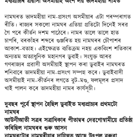
মধ্যপ্ৰাচ্যৰ প্রৱাসী অসমীয়াই অংশ লয় ভাদমহীয়া নামত
নামঘৰত ভাদমহীয়া নাম-প্ৰসংগ অসমীয়াৰ এটা পৰম্পৰাগত
ৰীতি। ৰাজ্যৰ সকলো নামঘৰ এতিয়া প্রতিটো দিনেই সৰৱ
গৈ পৰে কীৰ্তন দশম পাঠেৰে। নামৰ তালে তালে হাত
চাপৰি, বৰকাঁহৰ শব্দৰে গুঞ্জৰিত হয় নামঘৰৰ চৌপাশৰ
আকাশ–বতাহ। এইক্ষেত্রত ব্যতিক্রম নহয় একবিংশ শতিকাৰ
অন্যতম অত্যাধুনিক মহানগৰ ডুবাই। সংযুক্ত আৰৱ
গণৰাজ্যৰ প্রৱাসী অসমীয়াই স্থাপন কৰা ডুবাইৰ নামঘৰত
শনিবাৰে ভাদমহীয়া নাম-প্রসংগ সম্পন্ন কৰে। ডুবাইবাসী
অসমীয়াই নাম–কীৰ্তনৰ লগতে বুট–মগু, ফলমূলৰ প্রসাদ
খাই পালন কৰে ভাদমহীয়া নামৰ কাৰ্যসূচী।
দুবছৰ পূৰ্বে স্থাপন হৈছিল ডুবাইত মধ্যপ্ৰাচ্যৰ প্ৰথমটো
নামঘৰ
আউনীআতী সত্রৰ সত্রাধিকাৰ পীতাম্বৰ দেৱগোস্বামীয়ে প্ৰতিষ্ঠা
কৰিছিল নামঘৰৰ গুৰু আসন
নামঘৰটোৰ নামঘৰীয়াৰ দায়িত্বত আছে উৎপল বৰুৱা,