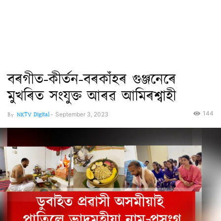
বৰগীত-কীৰ্তন-বৰকাঁহৰ গুঞ্জনেৰে
মুখৰিত সংযুক্ত আৰৱ আমিৰশ্বাহী
144
By
NKTV Digital
-
September 3, 2023