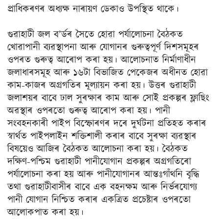
প্ৰাধিকৰণৰ অধ্যক্ষ নাৰায়ণ ডেকাও উপস্থিত থাকে।
গুৱাহাটী জল ব’ৰ্ডৰ সৈতে হোৱা পৰ্যালোচনা বৈঠকত
খোৱাপানী ব্যৱস্থাপনা আৰু যোগানৰ গুৰুত্বপূৰ্ণ দিশসমূহৰ
ওপৰত গুৰুত্ব আৰোপ কৰা হয়। আলোচনাত নিৰ্মাণাধীন
জলাধাৰসমূহ আৰু ১৬টা বিভাজিত পেকেজৰ অধীনত হোৱা
কাম-কাজৰ অগ্ৰগতিৰ মূল্যায়ন কৰা হয়। উত্তৰ গুৱাহাটী
জলাশয়ৰ বাবে ঢাল সুৰক্ষাৰ কাম আৰু সোই প্ৰকল্পৰ ফ্লাছিং
অৱস্থাৰ ওপৰতো গুৰুত্ব আৰোপ কৰা হয়। পানী
সংবহনকাৰী পাইপ বিস্ফোৰণৰ দৰে দুৰ্ঘটনা প্ৰতিহত কৰাৰ
স্বাৰ্থত পাইপলাইন শক্তিশালী কৰাৰ বাবে সুৰক্ষা ব্যৱস্থাৰ
বিষয়েও আজিৰ বৈঠকত আলোচনা কৰা হয়। বৈঠকত
দক্ষিণ-পশ্চিম গুৱাহাটী পানীযোগান প্ৰকল্পৰ অগ্ৰগতিৰো
পৰ্যালোচনা কৰা হয় আৰু পানীযোগানৰ আন্তঃগাঁথনি বৃদ্ধি
তথা গুৱাহাটীবাসীৰ বাবে এক বহনক্ষম আৰু নিৰ্ভৰযোগ্য
পানী যোগান নিশ্চিত কৰাৰ একত্ৰিত প্ৰচেষ্টাৰ ওপৰতো
আলোকপাত কৰা হয়।