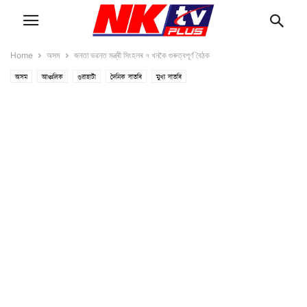
Home
অসম
জনতা ভৱনত মন্ত্ৰী সিংহলৰ ৭ খনকৈ গুৰুত্বপূৰ্ণ বৈঠক
অসম
আঞ্চলিক
গুৱাহাটী
দৈনিক বাতৰি
মুখ্য বাতৰি