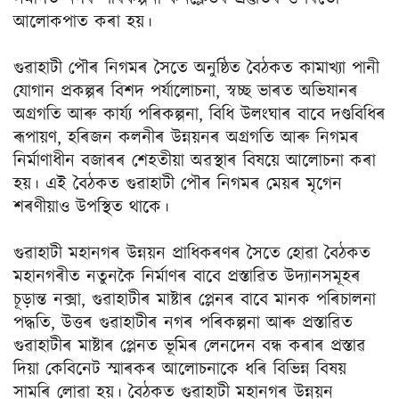
আলোকপাত কৰা হয়।
গুৱাহাটী পৌৰ নিগমৰ সৈতে অনুষ্ঠিত বৈঠকত কামাখ্যা পানী
যোগান প্ৰকল্পৰ বিশদ পৰ্যালোচনা, স্বচ্ছ ভাৰত অভিযানৰ
অগ্ৰগতি আৰু কাৰ্য্য পৰিকল্পনা, বিধি উলংঘাৰ বাবে দণ্ডবিধিৰ
ৰূপায়ণ, হৰিজন কলনীৰ উন্নয়নৰ অগ্ৰগতি আৰু নিগমৰ
নিৰ্মাণাধীন বজাৰৰ শেহতীয়া অৱস্থাৰ বিষয়ে আলোচনা কৰা
হয়। এই বৈঠকত গুৱাহাটী পৌৰ নিগমৰ মেয়ৰ মৃগেন
শৰণীয়াও উপস্থিত থাকে।
গুৱাহাটী মহানগৰ উন্নয়ন প্ৰাধিকৰণৰ সৈতে হোৱা বৈঠকত
মহানগৰীত নতুনকৈ নিৰ্মাণৰ বাবে প্ৰস্তাৱিত উদ্যানসমূহৰ
চূড়ান্ত নক্সা, গুৱাহাটীৰ মাষ্টাৰ প্লেনৰ বাবে মানক পৰিচালনা
পদ্ধতি, উত্তৰ গুৱাহাটীৰ নগৰ পৰিকল্পনা আৰু প্ৰস্তাৱিত
গুৱাহাটীৰ মাষ্টাৰ প্লেনত ভূমিৰ লেনদেন বন্ধ কৰাৰ প্ৰস্তাৱ
দিয়া কেবিনেট স্মাৰকৰ আলোচনাকে ধৰি বিভিন্ন বিষয়
সামৰি লোৱা হয়। বৈঠকত গুৱাহাটী মহানগৰ উন্নয়ন