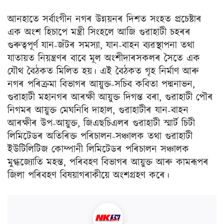
আনহাতে সৰ্বাংগীন নগৰ উন্নয়নৰ দিশত সংহত প্ৰচেষ্টাৰ
এক অংশ হিচাপে মন্ত্ৰী সিংহলে আজি গুৱাহাটী চহৰৰ
গুৰুত্বপূৰ্ণ যান-জঁটৰ সমস্যা, যান-বাহন ব্যৱস্থাপনা তথা
যাতায়ত নিয়ন্ত্ৰণৰ বাবে মূল অংশীদাৰসকলৰ সৈতে এক
যৌথ বৈঠকত মিলিত হয়। এই বৈঠকত গৃহ নিৰ্মাণ আৰু
নগৰ পৰিক্ৰমা বিভাগৰ আয়ুক্ত-সচিব কবিতা পদ্মনাভন,
গুৱাহাটী মহানগৰ আৰক্ষী আয়ুক্ত দিগন্ত বৰা, গুৱাহাটী পৌৰ
নিগমৰ আয়ুক্ত মেঘনিধি দাহাল, গুৱাহাটীৰ যান-বাহন
আৰক্ষীৰ উপ-আয়ুক্ত, জিএছচিএলৰ গুৱাহাটী স্মাৰ্ট চিটী
লিমিটেডৰ অতিৰিক্ত পৰিচালন-সঞ্চালক তথা গুৱাহাটী
ইউটিলিটিজ কোম্পানী লিমিটেডৰ পৰিচালন সঞ্চালক
মুগ্ধজ্যোতি মহন্ত, পৰিবহণ বিভাগৰ আয়ুক্ত আৰু কামৰূপৰ
জিলা পৰিবহণ বিষয়াগৰাকীয়ে অংশগ্ৰহণ কৰে।