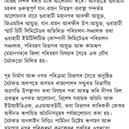
বিভিন্ন দিশৰ খৰচি মাৰি আলোচনা কৰে। আনহাতে গুৱাহাটী
চহৰৰ গুৰুত্বপূৰ্ণ যান-বাহন নিয়ন্ত্ৰণ ব্যৱস্থা সন্দৰ্ভত
আলোচনাৰ বাবে গুৱাহাটী মহানগৰ আৰক্ষী আয়ুক্ত,
জিএমচিৰ আয়ুক্ত, যান-বাহন আৰক্ষীৰ উপ-আয়ুক্ত, গুৱাহাটী
স্মাৰ্ট চিটী লিমিটেডৰ অতিৰিক্ত পৰিচালন-সঞ্চালক তথা
গুৱাহাটী ইউটিলিটিজ কোম্পানী লিমিটেডৰ পৰিচালন
সঞ্চালক, পৰিবহণ বিভাগৰ আয়ুক্ত আৰু কামৰূপ
(মহানগৰ)ৰ জিলা পৰিবহণ বিষয়াৰ সৈতে এক যৌথ
বৈঠকতো মিলিত হয়।
গৃহ নিৰ্মাণ আৰু নগৰ পৰিক্ৰমা বিভাগৰ সৈতে অনুষ্ঠিত
বৈঠকত অলপতে অসমৰ ৰাজ্যপালৰ সন্মুখত বিভাগীয়
অগ্ৰগতি উপস্থাপন কৰা বিষয়ৰ পৰা আৰম্ভ কৰি দীপৰ বিল
প্ৰকল্পৰ ওপৰত আলোচনা, বিশেষ সহায়ক আঁচনি আৰু
ইউআইডিএফ, এএমআৰউটি, তথা বিভাগৰ কাৰিকৰী কোষৰ
অধীনত ৰূপায়িত আঁচনিসমূহৰ পৰ্যআলোচনা কৰা হয়।
বৈঠকত অনলাইন বিল্ডিং পাৰ্মিচন চিষ্টেম ৰূপায়ণ আৰু
সমাগত নগৰ পৰিকল্পনা কনক্লেভৰ প্ৰস্তুতিৰ ওপৰতো