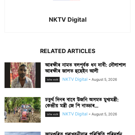
NKTV Digital
RELATED ARTICLES
আৰক্ষীৰ নামত বলপূৰ্বক ধন দাবী: দৌলাশাল
আৰক্ষীৰ জালত হুছেইন আলী
NKTV Digital
-
August 5, 2026
দৈনিক বাতৰি
চতুৰ্থ দিনৰ বাবে উজনি অসমত মুখ্যমন্ত্ৰী:
কেন্দ্ৰীয় মন্ত্ৰী জে পি নাড্ডাৰ...
NKTV Digital
-
August 5, 2026
দৈনিক বাতৰি
জামুগুৰিত গৰাখহনীয়াৰ পৰিস্থিতি পৰিদৰ্শন