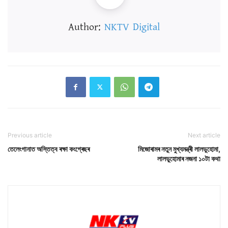
Author:
NKTV Digital
Previous article
Next article
তেলেংগানাত অস্তিত্ব ৰক্ষা কংগ্ৰেছৰ
মিজোৰামৰ নতুন মুখ্যমন্ত্ৰী লালডুহোমা,
লালডুহোমাৰ নজনা ১০টা কথা