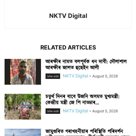
NKTV Digital
RELATED ARTICLES
আৰক্ষীৰ নামত বলপূৰ্বক ধন দাবী: দৌলাশাল
আৰক্ষীৰ জালত হুছেইন আলী
NKTV Digital
-
August 5, 2026
দৈনিক বাতৰি
চতুৰ্থ দিনৰ বাবে উজনি অসমত মুখ্যমন্ত্ৰী:
কেন্দ্ৰীয় মন্ত্ৰী জে পি নাড্ডাৰ...
NKTV Digital
-
August 5, 2026
দৈনিক বাতৰি
জামুগুৰিত গৰাখহনীয়াৰ পৰিস্থিতি পৰিদৰ্শন