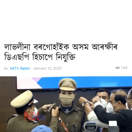
লাভলীনা বৰগোহাঁইক অসম আৰক্ষীৰ
ডিএছপি হিচাপে নিযুক্তি
144
By
NKTV Digital
-
January 12, 2022