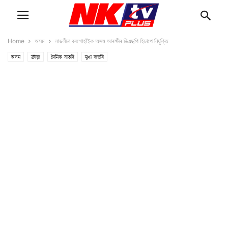
Home
অসম
লাভলীনা বৰগোহাঁইক অসম আৰক্ষীৰ ডিএছপি হিচাপে নিযুক্তি
অসম
ক্ৰীড়া
দৈনিক বাতৰি
মুখ্য বাতৰি