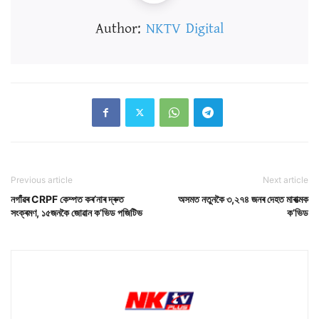
Author:
NKTV Digital
Previous article
Next article
নগাঁৱৰ CRPF কেম্পত কৰ’নাৰ দ্ৰুত
অসমত নতুনকৈ ৩,২৭৪ জনৰ দেহত মাৰাত্মক
সংক্ৰমণ, ১৫জনকৈ জোৱান ক’ভিড পজিটিভ
ক’ভিড