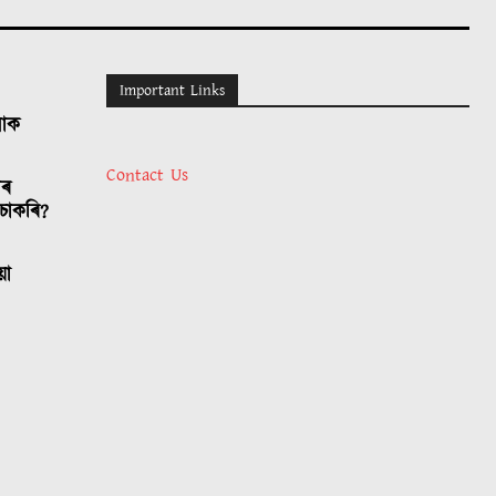
Important Links
লোক
Contact Us
াৰ
চাকৰি?
য়া