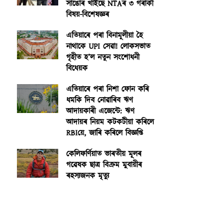
সাঙোৰ খাইছে NTAৰ ৩ গৰাকী
বিষয়-বিশেষজ্ঞৰ
এতিয়াৰে পৰা বিনামূলীয়া হৈ
নাথাকে UPI সেৱা! লোকসভাত
গৃহীত হ’ল নতুন সংশোধনী
বিধেয়ক
এতিয়াৰে পৰা নিশা ফোন কৰি
ধমকি দিব নোৱাৰিব ঋণ
আদায়কাৰী এজেন্টে: ঋণ
আদায়ৰ নিয়ম কটকটীয়া কৰিলে
RBIয়ে, জাৰি কৰিলে বিজ্ঞপ্তি
কেলিফৰ্ণিয়াত ভাৰতীয় মূলৰ
গৱেষক ছাত্ৰ বিক্ৰম মুবায়ীৰ
ৰহস্যজনক মৃত্যু