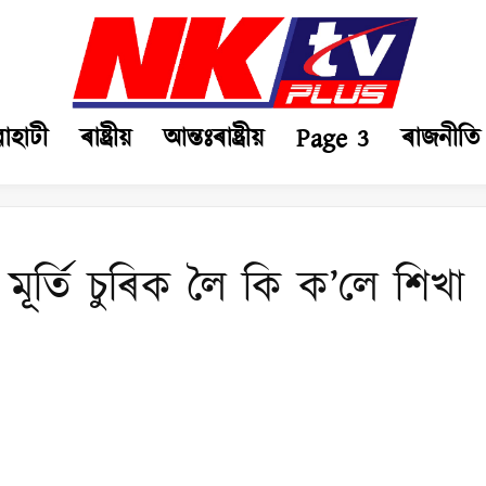
ৱাহাটী
ৰাষ্ট্ৰীয়
আন্তঃৰাষ্ট্ৰীয়
Page 3
ৰাজনীতি
 মূৰ্তি চুৰিক লৈ কি ক’লে শিখা