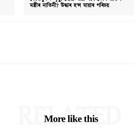
মন্ত্ৰীৰ নাতিনী? উদ্ধাৰ হ’ল মায়াৰ পৰিচয়
RELATED
More like this