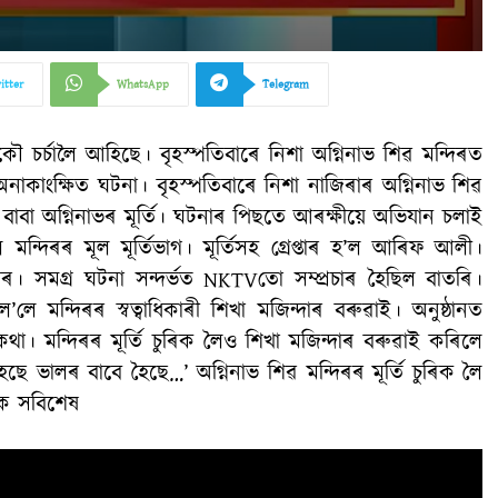
itter
WhatsApp
Telegram
আকৌ চৰ্চালৈ আহিছে। বৃহস্পতিবাৰে নিশা অগ্নিনাভ শিৱ মন্দিৰত
কাংক্ষিত ঘটনা। বৃহস্পতিবাৰে নিশা নাজিৰাৰ অগ্নিনাভ শিৱ
 বাবা অগ্নিনাভৰ মূৰ্তি। ঘটনাৰ পিছতে আৰক্ষীয়ে অভিযান চলাই
 মন্দিৰৰ মূল মূৰ্তিভাগ। মূৰ্তিসহ গ্ৰেপ্তাৰ হ’ল আৰিফ আলী।
 সমগ্ৰ ঘটনা সন্দৰ্ভত NKTVতো সম্প্ৰচাৰ হৈছিল বাতৰি।
 মন্দিৰৰ স্বত্বাধিকাৰী শিখা মজিন্দাৰ বৰুৱাই। অনুষ্ঠানত
 কথা। মন্দিৰৰ মূৰ্তি চুৰিক লৈও শিখা মজিন্দাৰ বৰুৱাই কৰিলে
ৈছে ভালৰ বাবে হৈছে…’ অগ্নিনাভ শিৱ মন্দিৰৰ মূৰ্তি চুৰিক লৈ
ওক সবিশেষ