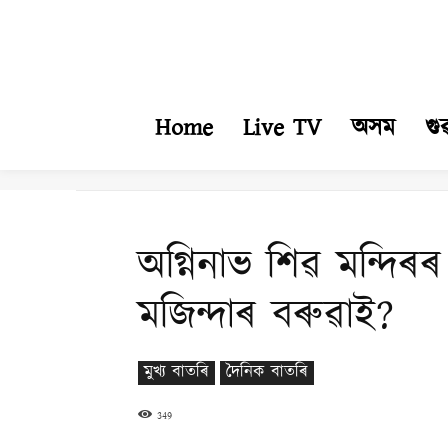
Home
Live TV
অসম
গু
অগ্নিনাভ শিৱ মন্দিৰৰ
মজিন্দাৰ বৰুৱাই?
মুখ্য বাতৰি
দৈনিক বাতৰি
349