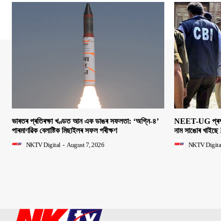
ভাৰতৰ প্ৰতিৰক্ষা খণ্ডত আন এক ডাঙৰ সফলতা: ‘অগ্নি-৪’
NEET-UG প্ৰশ্নক
পাৰমাণৱিক বেলাষ্টিক মিছাইলৰ সফল পৰীক্ষণ
নাম সাঙোৰ খাইছে 
NKTV Digital
-
August 7, 2026
NKTV Digita