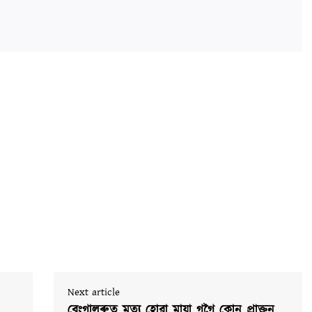
Next article
বেংগালুৰুত মৃত্যু হোৱা মায়া গগৈ কোন প্ৰাক্তন