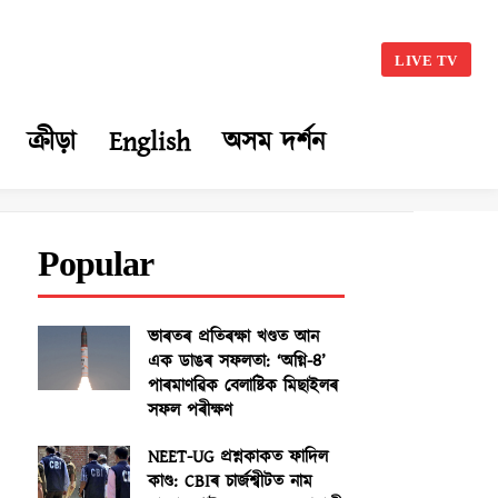
LIVE TV
ক্ৰীড়া
English
অসম দৰ্শন
Popular
ভাৰতৰ প্ৰতিৰক্ষা খণ্ডত আন
এক ডাঙৰ সফলতা: ‘অগ্নি-৪’
পাৰমাণৱিক বেলাষ্টিক মিছাইলৰ
সফল পৰীক্ষণ
NEET-UG প্ৰশ্নকাকত ফাদিল
কাণ্ড: CBIৰ চাৰ্জশ্বীটত নাম