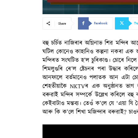
Facebook
Tw
Share
বহু চৰ্চিত নাজিৰাৰ অগ্নিনাভ শিৱ মন্দিৰ 
ঘটিল কোনেও কাহানিও কল্পনা নকৰা এক অনা
মন্দিৰত সংঘটিত হ’ল চুৰিকাণ্ড। চোৰে নিলে
শিমলুগুৰি ৰে’ল ষ্টেচনৰ পৰা উদ্ধাৰ কৰিলে
আনফালে বৰ্তমানেও পলাতক আন এটা চোৰ।
শেহতীয়াকৈ NKTVৰ এক অনুষ্ঠানত ভাগ ল’লে
বৰুৱাই মন্দিৰ সম্পৰ্কে উল্লেখ কৰিলে বহু
কেইবাটাও মন্তব্য। তেওঁ ক’লে যে ‘এয়া যি হ
আৰু কি ক’লে শিখা মজিন্দাৰ বৰুৱাই? চা