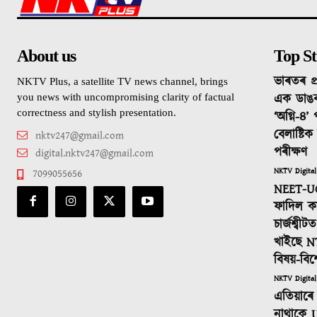
About us
Top St
ভাৰতৰ প্
NKTV Plus, a satellite TV news channel, brings
এক ডাঙ
you news with uncompromising clarity of factual
correctness and stylish presentation.
‘অগ্নি-৪’
বেলাষ্টি
nktv247@gmail.com
পৰীক্ষণ
digital.nktv247@gmail.com
NKTV Digital
7099055656
NEET-UG
ফাদিল কা
চাৰ্জশ্বী
খাইছে N
বিষয়-বিশ
NKTV Digital
এতিয়াৰে 
নাথাকে U