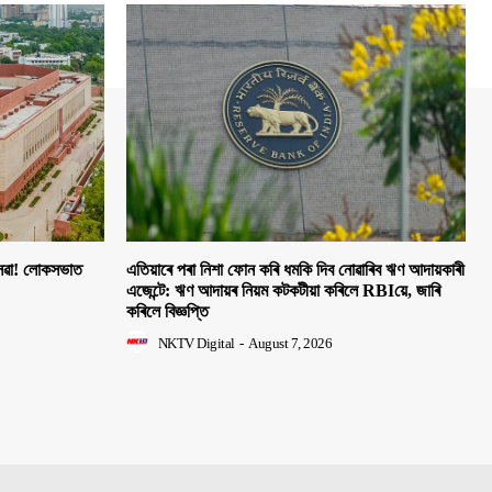
 সেৱা! লোকসভাত
এতিয়াৰে পৰা নিশা ফোন কৰি ধমকি দিব নোৱাৰিব ঋণ আদায়কাৰী
এজেন্টে: ঋণ আদায়ৰ নিয়ম কটকটীয়া কৰিলে RBIয়ে, জাৰি
কৰিলে বিজ্ঞপ্তি
NKTV Digital
-
August 7, 2026