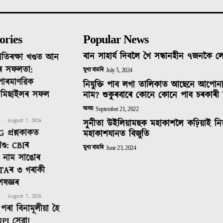
ories
Popular News
বান সাহাৰ্য দিবলৈ গৈ সন্ধানহীন ৭জনকৈ 
ৰতিৰক্ষা খণ্ডত আন
ৰ সফলতা:
মুখ্য বাতৰি
July 5, 2024
 পাৰমাণৱিক
নিযুক্তি পাব লগা তালিকাত আছেনে আপোন
ক মিছাইলৰ সফল
নাম? শুকুৰবাৰে কোনে কোনে পাব চৰকাৰী 
অসম
September 21, 2022
-
August 7, 2026
সুনীতা উইলিয়ামছক মহাকাশলৈ কঢ়িয়াই নি
 প্ৰশ্নকাকত
মহাকাশযানত বিজুতি
ণ্ড: CBIৰ
মুখ্য বাতৰি
June 23, 2024
টত নাম সাঙোৰ
TAৰ ৩ গৰাকী
েষজ্ঞৰ
-
August 7, 2026
পৰা বিনামূলীয়া হৈ
PI সেৱা!