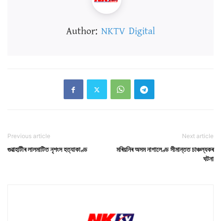
Author:
NKTV Digital
Previous article
Next article
গুৱাহাটীৰ লালমাটিত নৃশংস হত্যাকাণ্ড
মৰিয়নিৰ অসম নাগালেণ্ড সীমান্তত চাঞ্চল্যকৰ
ঘটনা