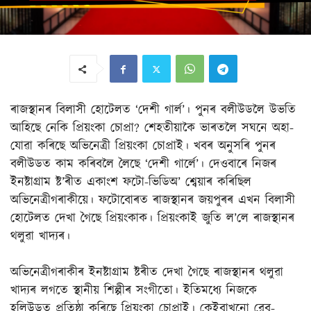
ৰাজস্থানৰ বিলাসী হোটেলত ‘দেশী গাৰ্ল’। পুনৰ বলীউডলৈ উভতি
আহিছে নেকি প্ৰিয়ংকা চোপ্ৰা? শেহতীয়াকৈ ভাৰতলৈ সঘনে অহা-
যোৱা কৰিছে অভিনেত্ৰী প্ৰিয়ংকা চোপ্ৰাই। খবৰ অনুসৰি পুনৰ
বলীউডত কাম কৰিবলৈ লৈছে ‘দেশী গাৰ্লে’। দেওবাৰে নিজৰ
ইনষ্টাগ্ৰাম ষ্ট’ৰীত একাংশ ফটো-ভিডিঅ’ শ্বেয়াৰ কৰিছিল
অভিনেত্ৰীগৰাকীয়ে। ফটোবোৰত ৰাজস্থানৰ জয়পুৰৰ এখন বিলাসী
হোটেলত দেখা গৈছে প্ৰিয়ংকাক। প্ৰিয়ংকাই জুতি ল’লে ৰাজস্থানৰ
থলুৱা খাদ্যৰ।
অভিনেত্ৰীগৰাকীৰ ইনষ্টাগ্ৰাম ষ্টৰীত দেখা গৈছে ৰাজস্থানৰ থলুৱা
খাদ্যৰ লগতে স্থানীয় শিল্পীৰ সংগীতো। ইতিমধ্যে নিজকে
হলিউডত প্ৰতিষ্ঠা কৰিছে প্ৰিয়ংকা চোপ্ৰাই। কেইবাখনো ৱেব-