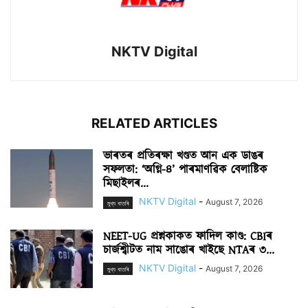
NKTV Digital
RELATED ARTICLES
ভাৰতৰ প্ৰতিৰক্ষা খণ্ডত আন এক ডাঙৰ
সফলতা: ‘অগ্নি-৪’ পাৰমাণৱিক বেলাষ্টিক
মিছাইলৰ...
NKTV Digital
-
August 7, 2026
মুখ্য বাতৰি
NEET-UG প্ৰশ্নকাকত ফাদিল কাণ্ড: CBIৰ
চাৰ্জশ্বীটত নাম সাঙোৰ খাইছে NTAৰ ৩...
NKTV Digital
-
August 7, 2026
মুখ্য বাতৰি