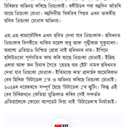
চিৰিজত অভিনয় কৰিছে প্ৰিয়ংকাই। বলীউডৰ পৰা বহুদিন আঁতৰি
আছে প্ৰিয়ংকা চোপ্ৰা। বহুদিনীয়া বিৰতিৰ পিছত এখন ভাৰতীয়
ছবিত প্ৰিয়ংকা চোপ্ৰাৰ অভিনয়।
এছ এছ ৰাজামৌলিৰ এখন ছবিত দেখা যাব প্ৰিয়ংকাক। ছবিখনত
প্ৰিয়ংকাৰ বিপৰীতে থাকিব মহেশ বাবু আৰু পৃথ্বীৰাজ সুকুমাৰণ।
অৱশ্যে এতিয়াও নিশ্চিত হোৱা নাই ছবিখনৰ নাম। ইপিনে
হলিউডতো পূৰ্ণগতিত কাম কৰি আছে প্ৰিয়ংকা চোপ্ৰাই। ইদ্ৰিছ
এলবা আৰু জন চিনাৰ সৈতে ‘হেডছ অৱ ষ্টেট’ নামৰ ছবিখনত
দেখা যাব প্ৰিয়ংকা চোপ্ৰাক। ইতিমধ্যে ৰুছ’ ব্রাদাৰ্ছৰ আমেৰিকান
ৱেব ছিৰিজ ‘চিটাডেল 2’ত ও অভিনয় কৰিছে প্ৰিয়ংকা চোপ্ৰাই।
২০২৪ৰ নৱেম্বৰতে সম্পূৰ্ণ হৈছে ‘চিটাডেল 2’ৰ শ্বুটিং। কিন্তু এই
ৱেব চিৰিজখনে কেতিয়া মুক্তিলাভ কৰিব সেই সন্দৰ্ভত
এতিয়ালৈকে কোনো আপডেট দিয়া নাই ‘চিটাডেল’ৰ নিৰ্মাতাই।