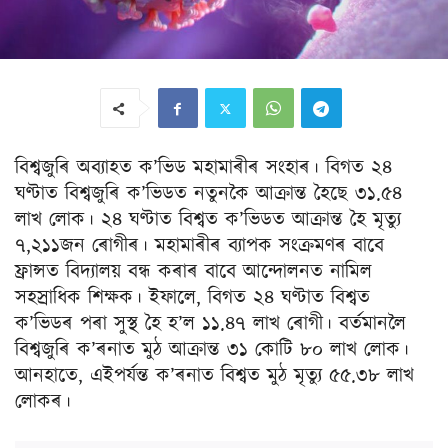
বিশ্বজুৰি অব্যাহত ক’ভিড মহামাৰীৰ সংহাৰ। বিগত ২৪
ঘণ্টাত বিশ্বজুৰি ক’ভিডত নতুনকৈ আক্ৰান্ত হৈছে ৩১.৫৪
লাখ লোক। ২৪ ঘণ্টাত বিশ্বত ক’ভিডত আক্ৰান্ত হৈ মৃত্যু
৭,২১১জন ৰোগীৰ। মহামাৰীৰ ব্যাপক সংক্ৰমণৰ বাবে
ফ্ৰান্সত বিদ্যালয় বন্ধ কৰাৰ বাবে আন্দোলনত নামিল
সহস্ৰাধিক শিক্ষক। ইফালে, বিগত ২৪ ঘণ্টাত বিশ্বত
ক’ভিডৰ পৰা সুস্থ হৈ হ’ল ১১.৪৭ লাখ ৰোগী। বৰ্তমানলৈ
বিশ্বজুৰি ক’ৰনাত মুঠ আক্ৰান্ত ৩১ কোটি ৮০ লাখ লোক।
আনহাতে, এইপৰ্যন্ত ক’ৰনাত বিশ্বত মুঠ মৃত্যু ৫৫.৩৮ লাখ
লোকৰ।