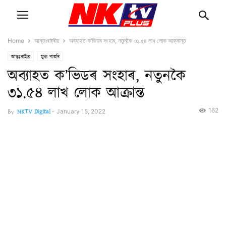
Home
আন্তঃৰাষ্ট্ৰীয়
অব্যাহত ক’ভিডৰ সংহাৰ, নতুনকৈ ৩১.৫৪ লাখ লোক আক্ৰান্ত
আন্তঃৰাষ্ট্ৰীয়
মুখ্য বাতৰি
অব্যাহত ক’ভিডৰ সংহাৰ, নতুনকৈ
৩১.৫৪ লাখ লোক আক্ৰান্ত
162
By
NKTV Digital
-
January 15, 2022