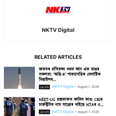
NKTV Digital
RELATED ARTICLES
ভাৰতৰ প্ৰতিৰক্ষা খণ্ডত আন এক ডাঙৰ
সফলতা: ‘অগ্নি-৪’ পাৰমাণৱিক বেলাষ্টিক
মিছাইলৰ...
NKTV Digital
-
August 7, 2026
মুখ্য বাতৰি
NEET-UG প্ৰশ্নকাকত ফাদিল কাণ্ড: CBIৰ
চাৰ্জশ্বীটত নাম সাঙোৰ খাইছে NTAৰ ৩...
NKTV Digital
-
August 7, 2026
মুখ্য বাতৰি