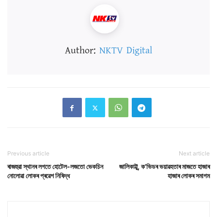
Author:
NKTV Digital
Previous article
Next article
ৰাজহুৱা স্থানৰ লগতে হোটেল-লজতো ভেকচিন
জালিকাট্টু, ক’ভিডৰ ভয়াৱহতাৰ মাজতে হাজাৰ
নোলোৱা লোকৰ প্ৰৱেশ নিষিদ্ধ
হাজাৰ লোকৰ সমাগম