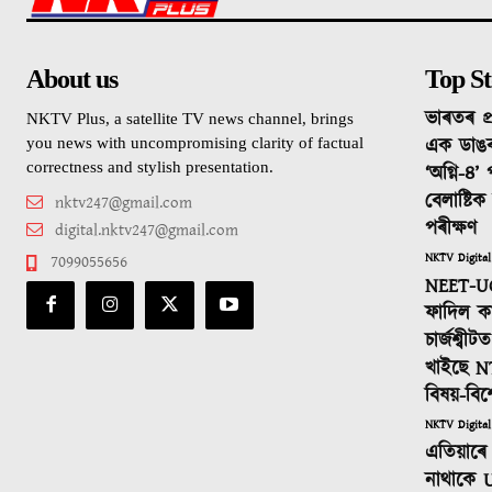
About us
Top St
ভাৰতৰ প্
NKTV Plus, a satellite TV news channel, brings
এক ডাঙ
you news with uncompromising clarity of factual
correctness and stylish presentation.
‘অগ্নি-৪’
বেলাষ্টি
nktv247@gmail.com
পৰীক্ষণ
digital.nktv247@gmail.com
NKTV Digital
7099055656
NEET-UG
ফাদিল কা
চাৰ্জশ্বী
খাইছে N
বিষয়-বিশ
NKTV Digital
এতিয়াৰে 
নাথাকে U