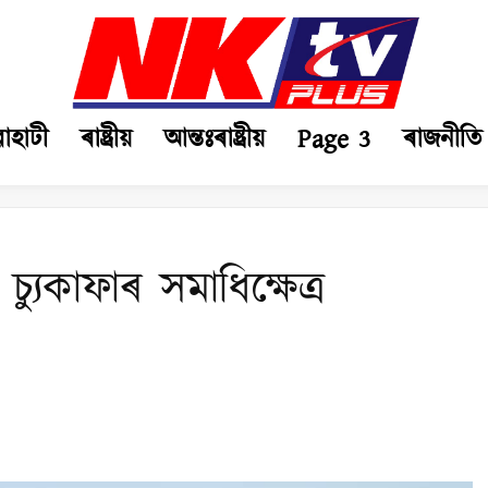
ৱাহাটী
ৰাষ্ট্ৰীয়
আন্তঃৰাষ্ট্ৰীয়
Page 3
ৰাজনীতি
ুকাফাৰ সমাধিক্ষেত্ৰ