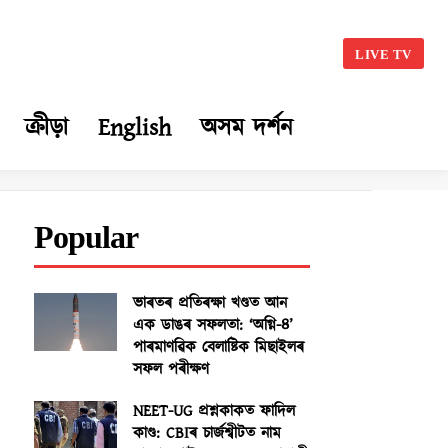
LIVE TV
ক্ৰীড়া
English
অসম দৰ্শন
Popular
ভাৰতৰ প্ৰতিৰক্ষা খণ্ডত আন
এক ডাঙৰ সফলতা: ‘অগ্নি-৪’
পাৰমাণৱিক বেলাষ্টিক মিছাইলৰ
সফল পৰীক্ষণ
NEET-UG প্ৰশ্নকাকত ফাদিল
কাণ্ড: CBIৰ চাৰ্জশ্বীটত নাম