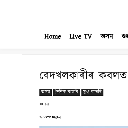
Home
Live TV
অসম
গু
বেদখলকাৰীৰ কবলত চ্য
অসম
দৈনিক বাতৰি
মুখ্য বাতৰি
141
By
NKTV Digital