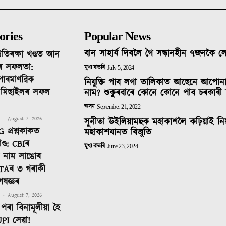
ories
Popular News
বান সাহাৰ্য দিবলৈ গৈ সন্ধানহীন ৭জনকৈ 
ৰতিৰক্ষা খণ্ডত আন
ৰ সফলতা:
মুখ্য বাতৰি
July 5, 2024
 পাৰমাণৱিক
নিযুক্তি পাব লগা তালিকাত আছেনে আপোন
ক মিছাইলৰ সফল
নাম? শুকুৰবাৰে কোনে কোনে পাব চৰকাৰী 
অসম
September 21, 2022
-
August 7, 2026
সুনীতা উইলিয়ামছক মহাকাশলৈ কঢ়িয়াই নি
 প্ৰশ্নকাকত
মহাকাশযানত বিজুতি
ণ্ড: CBIৰ
মুখ্য বাতৰি
June 23, 2024
টত নাম সাঙোৰ
TAৰ ৩ গৰাকী
েষজ্ঞৰ
-
August 7, 2026
পৰা বিনামূলীয়া হৈ
PI সেৱা!