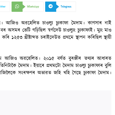
itter
WhatsApp
Telegram
্ৰ। আজিও অৱহেলিত চাওল্যু চ্যুকাফা মৈদাম। কাণসাৰ নাই
মৰ ভেটি গঢ়িছিল স্বৰ্গদেউ চাওল্যুং চ্যুকাফাই। ম্যুং মাও
 কৰি ১২৫৩ খ্ৰীষ্টাব্দত চৰাইদেউত প্ৰথমে স্থাপন কৰিছিল স্থায়ী
মৈদাম আজিও অৱহেলিত। ২০১৫ বৰ্ষত বুৰঞ্জীৰ তথ্যৰ আধাৰত
িনিটাকৈ মৈদাম। ইয়াৰে প্ৰথমটো মৈদাম চাওল্যু চ্যুকাফাৰ বুলি
 আজিলৈকে সংৰক্ষণৰ অভাৱত জহি খহি গৈছে চ্যুকাফা মৈদাম।