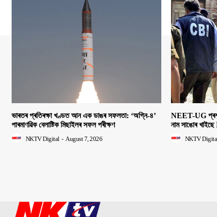
ভাৰতৰ প্ৰতিৰক্ষা খণ্ডত আন এক ডাঙৰ সফলতা: ‘অগ্নি-৪’
NEET-UG প্ৰশ্নক
পাৰমাণৱিক বেলাষ্টিক মিছাইলৰ সফল পৰীক্ষণ
নাম সাঙোৰ খাইছে 
NKTV Digital
-
August 7, 2026
NKTV Digita