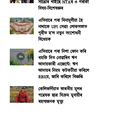
সাঙোৰ খাইছে NTAৰ ৩ গৰাকী
বিষয়-বিশেষজ্ঞৰ
এতিয়াৰে পৰা বিনামূলীয়া হৈ
নাথাকে UPI সেৱা! লোকসভাত
গৃহীত হ’ল নতুন সংশোধনী
বিধেয়ক
এতিয়াৰে পৰা নিশা ফোন কৰি
ধমকি দিব নোৱাৰিব ঋণ
আদায়কাৰী এজেন্টে: ঋণ
আদায়ৰ নিয়ম কটকটীয়া কৰিলে
RBIয়ে, জাৰি কৰিলে বিজ্ঞপ্তি
কেলিফৰ্ণিয়াত ভাৰতীয় মূলৰ
গৱেষক ছাত্ৰ বিক্ৰম মুবায়ীৰ
ৰহস্যজনক মৃত্যু