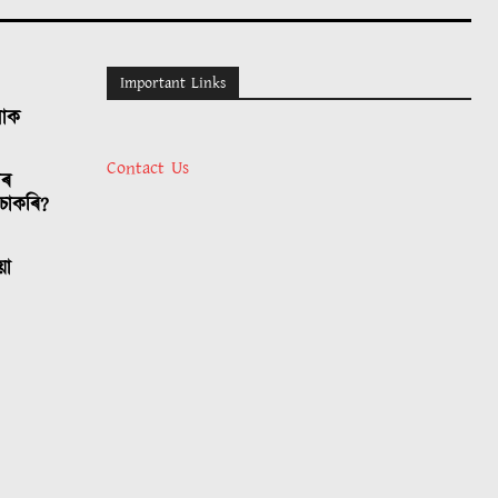
Important Links
লোক
Contact Us
াৰ
চাকৰি?
য়া