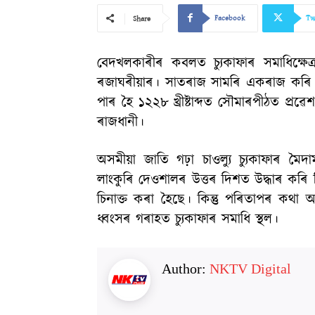
Facebook
Tw
Share
বেদখলকাৰীৰ কবলত চ্যুকাফাৰ সমাধিক্ষেত
ৰজাঘৰীয়াৰ। সাতৰাজ সামৰি একৰাজ কৰি বৰ অস
পাৰ হৈ ১২২৮ খ্ৰীষ্টাব্দত সৌমাৰপীঠত প্ৰৱেশ
ৰাজধানী।
অসমীয়া জাতি গঢ়া চাওল্যু চ্যুকাফাৰ 
লাংকুৰি দেওশালৰ উত্তৰ দিশত উদ্ধাৰ কৰি ত
চিনাক্ত কৰা হৈছে। কিন্তু পৰিতাপৰ কথা
ধ্বংসৰ গৰাহত চ্যুকাফাৰ সমাধি স্থল।
Author:
NKTV Digital