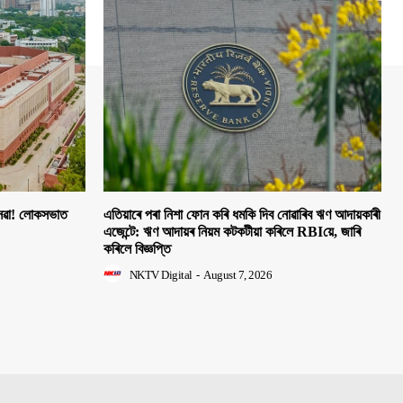
 সেৱা! লোকসভাত
এতিয়াৰে পৰা নিশা ফোন কৰি ধমকি দিব নোৱাৰিব ঋণ আদায়কাৰী
এজেন্টে: ঋণ আদায়ৰ নিয়ম কটকটীয়া কৰিলে RBIয়ে, জাৰি
কৰিলে বিজ্ঞপ্তি
NKTV Digital
-
August 7, 2026