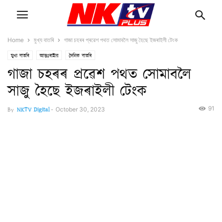
Home
মুখ্য বাতৰি
গাজা চহৰৰ প্ৰৱেশ পথত সোমাবলৈ সাজু হৈছে ইজৰাইলী টেংক
মুখ্য বাতৰি
আন্তঃৰাষ্ট্ৰীয়
দৈনিক বাতৰি
গাজা চহৰৰ প্ৰৱেশ পথত সোমাবলৈ
সাজু হৈছে ইজৰাইলী টেংক
91
By
NKTV Digital
-
October 30, 2023