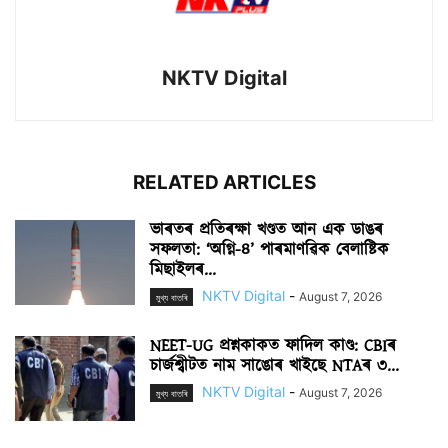
NKTV Digital
RELATED ARTICLES
ভাৰতৰ প্ৰতিৰক্ষা খণ্ডত আন এক ডাঙৰ
সফলতা: ‘অগ্নি-৪’ পাৰমাণৱিক বেলাষ্টিক
মিছাইলৰ...
NKTV Digital
-
August 7, 2026
মুখ্য বাতৰি
NEET-UG প্ৰশ্নকাকত ফাদিল কাণ্ড: CBIৰ
চাৰ্জশ্বীটত নাম সাঙোৰ খাইছে NTAৰ ৩...
NKTV Digital
-
August 7, 2026
মুখ্য বাতৰি