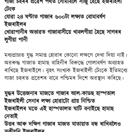
গাজা চহৰৰ প্ৰৱেশ পথত সোমাবলৈ সাজু হৈছে ইজৰাইলী
টেংক
যোৱা ২৪ ঘণ্টাত গাজাৰ ৬০০টা লক্ষ্যত বোমাবৰ্ষণ
ইজৰাইলৰ
খোৱাপানীৰ অভাৱত গাজাবাসীয়ে খাবলগীয়া হৈছে সাগৰৰ
লুণীয়া পানী
মধ্যপ্ৰাচ্যত যুদ্ধ সমাপ্ত হোৱাৰ কোনো লক্ষণে দেখা দিয়া নাই।
অৱৰুদ্ধ গাজাত হামাছ বাহিনীৰ ‍বিৰুদ্ধে গোলাবৰ্ষণ অব্যাহত
ৰাখিছে ইজৰাইলে। বৃহৎ সংখ্যক ইজৰাইলী টেংকে ইতিমধ্যে
গাজা চহৰত প্ৰৱেশৰ বাবে পশ্চিমৰ দিশে অৱস্থান কৰিছে।
যুদ্ধৰ উত্তেজনাৰ মাজতে গাজাৰ আল-কাডছ হাস্পতাল
ইজৰাইলী সেনাৰ লক্ষ্য হোৱাটো প্ৰায় নিশ্চিত
ইজৰাইলৰ মতে এই হাস্পতালত ঘাটি বনাইছে হামাছ
নেতাই
উত্তৰ আৰু দক্ষিণ গাজাৰ মাজত যাতায়াত বন্ধ ৰাখিবলৈও
সকীয়নি ইজৰাইলৰ