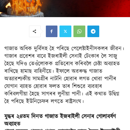
গাজাত অধিক দুৰ্বিসহ হৈ পৰিছে পেলেষ্টাইনীসকলৰ জীৱন।
গাজাৰ প্ৰৱেশৰ বাবে ইজৰাইলী সেনাই টেংকাৰ লৈ সাজু
হৈছে যদিও তেওঁলোকক প্ৰতিৰোধ কৰিবলৈ চেষ্টা অব্যাহত
ৰাখিছে হামাছ বাহিনীয়ে। ইফালে অৱৰুদ্ধ গাজাত
অত্যাৱশ্যকীয় সামগ্ৰীৰ নাটনি হোৱাৰ লগত খোৱা পানীৰ
যোগান ব্যাহত হোৱাৰ ফলত তাৰ শিশুৱে ব্যৱহাৰ
কৰিবলগীয়া হৈছে সাগৰৰ লুনীয়া পানী। এই কথাত উদ্বিগ্ন
হৈ পৰিছে ইউনিচেফৰ লগতে ৰাষ্ট্ৰসংঘ।
যুদ্ধৰ ২৪তম দিনত গাজাত ইজৰাইলী সেনাৰ গোলাবৰ্ষণ
অব্যাহত