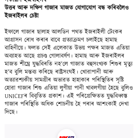
উত্তৰ আৰু দক্ষিণ গাজাৰ মাজত যোগাযোগ বন্ধ কৰিবলৈও
ইজৰাইলৰ চেষ্টা
ইফালে গাজাৰ ছালাহ আলডিন পথত ইজৰাইলী টেংকৰ
আগ্ৰাসন ৰোধ কৰাৰ বাবে প্ৰত্যাক্ৰমণ চলাইছে হামাছ
বাহিনীয়ে। ফলত সেই এলেকাত উভয় পক্ষৰ মাজত এতিয়া
অব্যাহত আছে প্ৰচণ্ড গোলাবৰ্ষণ। হামাছ আৰু ইজৰাইলৰ
মাজত শীঘ্ৰে যুদ্ধবিৰতি নহ’লে গাজাত বহুসংখ্যক শিশুৰ মৃত্যু
হ’ব বুলি মন্তব্য কৰিছে ৰাষ্ট্ৰসংঘই। খোৱাপানী আৰু
অত্যাৱশ্যকীয় সামগ্ৰীৰ অভাৱত হাহাকাৰ পৰিস্থিতিৰ সৃষ্টি
হোৱা গাজাৰ শিশু এতিয়া লুণীয়া পানী খাবলগীয়া হৈছে বুলিও
UNICEFৰ বিবৃতিত প্ৰকাশ। এই পৰিপ্ৰেক্ষিতত যুদ্ধবিধ্বস্ত
গাজাৰ পৰিস্থিতি অধিক শোচনীয় হৈ পৰাৰ আশংকাই দেখা
দিছে।