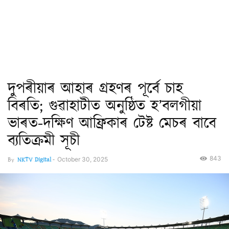
দুপৰীয়াৰ আহাৰ গ্ৰহণৰ পূৰ্বে চাহ
বিৰতি; গুৱাহাটীত অনুষ্ঠিত হ’বলগীয়া
ভাৰত-দক্ষিণ আফ্ৰিকাৰ টেষ্ট মেচৰ বাবে
ব্যতিক্ৰমী সূচী
843
By
NKTV Digital
-
October 30, 2025