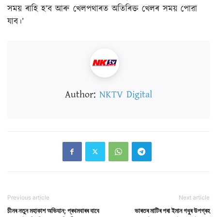
সময় ৰাহি হ’ব আৰু খেলপথাৰত অতিৰিক্ত খেলৰ সময় পোৱা
যাব।’
Author:
NKTV Digital
Previous article
Next article
চীনৰ নতুন মহাকাশ অভিযান; প্ৰথমবাৰৰ বাবে
ভাৰতৰ মাটিৰ পৰা ইমান গধুৰ উপগ্ৰহ