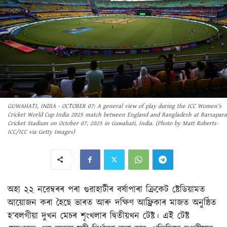
GUWAHATI, INDIA - OCTOBER 07: A general view of play during the ICC Women's
Cricket World Cup India 2025 match between England and Bangladesh at Barsapara
Cricket Stadium on October 07, 2025 in Guwahati, India. (Photo by Matt Roberts-
ICC/ICC via Getty Images)
অহা ২২ নৱেম্বৰৰ পৰা গুৱাহাটীৰ বৰ্ষাপাৰা ক্ৰিকেট ষ্টেডিয়ামত
আয়োজন কৰা হৈছে ভাৰত আৰু দক্ষিণ আফ্ৰিকাৰ মাজত অনুষ্ঠিত
হ’বলগীয়া দুখন মেচৰ শৃংখলাৰ দ্বিতীয়খন টেষ্ট। এই টেষ্ট