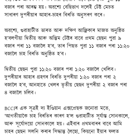
বজাৰ পৰা আৰম্ভ হয়। অৱশ্যে বেছিভাগ দলেই টেষ্ট মেচত
সাধাৰণ দুপৰীয়াৰ আহাৰ-চাহৰ বিৰতি অনুসৰণ কৰে।
অৱশ্যে, গুৱাহাটীত ভাৰত আৰু দক্ষিণ আফ্ৰিকাৰ মাজত অনুষ্ঠিত
হ’বলগীয়া দ্বিতীয় আৰু অন্তিম টেষ্টৰ বাবে প্ৰথম ছেছন পুৱা ৯
বজাৰ পৰা ১১ বজালৈ হ’ব, তাৰ পিছত পুৱা ১১ বজাৰ পৰা ১১:২০
বজালৈ চাহ বিৰতি অনুষ্ঠিত হ’ব।
দ্বিতীয় ছেছন পুৱা ১১:২০ বজাৰ পৰা ১:২০ বজালৈ খেলিব।
দুপৰীয়াৰ আহাৰ গ্ৰহণৰ বিৰতি দুপৰীয়া ১:২০ বজাৰ পৰা ২
বজালৈ হ’ব, আনহাতে খেলৰ তৃতীয় ছেছন দুপৰীয়া ২ বজাৰ পৰা
৪ বজালৈ চলিব।
BCCIৰ এক সূত্ৰই দ্য ইণ্ডিয়ান এক্সপ্ৰেছক জনোৱা মতে,
‘আগতীয়াকৈ চাহ বিৰতিৰ কাৰণ হ’ল গুৱাহাটীত সূৰ্যাস্ত সোনকালে,
আৰু সূৰ্যোদয়ো সোনকালে হয়। এইবাৰ প্ৰথমবাৰৰ বাবে আমি
চাহৰ ছেছন সলনি কৰাৰ সিদ্ধান্ত লৈছো, কিয়নো ইয়াৰ ফলত